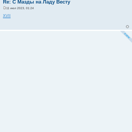
Re: С Мазды на Ладу Весту
11 июл 2023, 01:24
С
о
XVII
о
б
щ
е
н
и
е