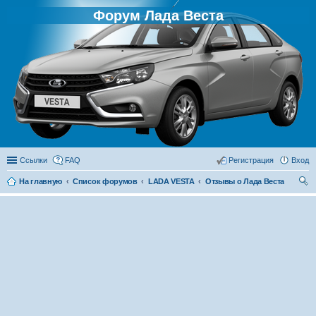
Форум Лада Веста
Ссылки
FAQ
Регистрация
Вход
На главную
Список форумов
LADA VESTA
Отзывы о Лада Веста
ои
ск