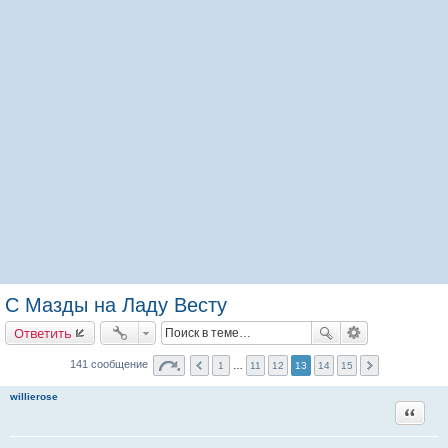
С Мазды на Ладу Весту
Ответить
141 сообщение
1
…
11
12
13
14
15
willierose
Цитата