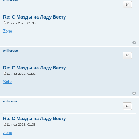
и
Цитата
е
Re: С Мазды на Ладу Весту
11 июл 2023, 01:30
С
о
Zone
о
б
щ
е
н
willierose
и
Цитата
е
Re: С Мазды на Ладу Весту
11 июл 2023, 01:32
С
о
Soha
о
б
щ
е
н
willierose
и
Цитата
е
Re: С Мазды на Ладу Весту
11 июл 2023, 01:33
С
о
Zone
о
б