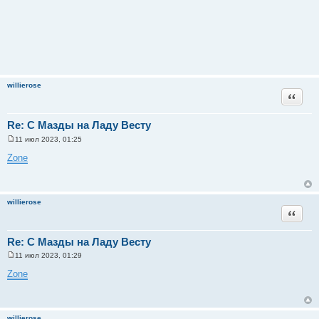
willierose
Цитата
Re: С Мазды на Ладу Весту
11 июл 2023, 01:25
С
о
Zone
о
б
щ
е
н
willierose
и
Цитата
е
Re: С Мазды на Ладу Весту
11 июл 2023, 01:29
С
о
Zone
о
б
щ
е
н
willierose