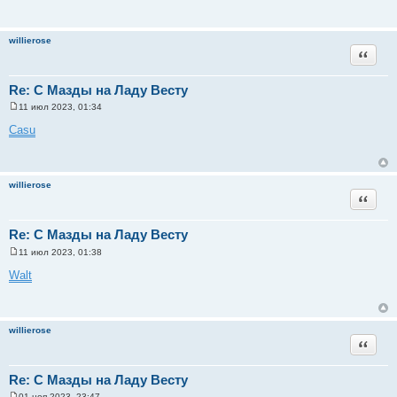
willierose
Цитата
Re: С Мазды на Ладу Весту
11 июл 2023, 01:34
С
о
Casu
о
б
щ
е
н
willierose
и
Цитата
е
Re: С Мазды на Ладу Весту
11 июл 2023, 01:38
С
о
Walt
о
б
щ
е
н
willierose
и
Цитата
е
Re: С Мазды на Ладу Весту
01 ноя 2023, 23:47