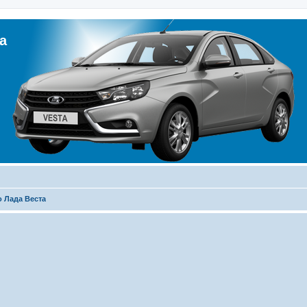
а
 Лада Веста