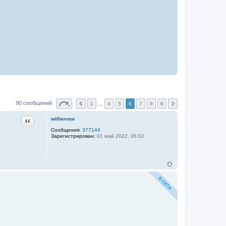
90 сообщений
1
…
4
5
6
7
8
9
Цитата
willierose
Сообщения:
377144
Зарегистрирован:
01 май 2022, 06:02