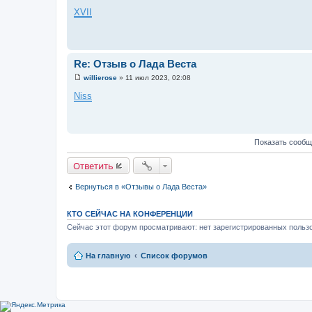
С
о
XVII
о
б
щ
е
н
и
Re: Отзыв о Лада Веста
е
willierose
»
11 июл 2023, 02:08
С
о
Niss
о
б
щ
е
н
Показать сообщ
и
е
Ответить
Вернуться в «Отзывы о Лада Веста»
КТО СЕЙЧАС НА КОНФЕРЕНЦИИ
Сейчас этот форум просматривают: нет зарегистрированных пользо
На главную
Список форумов