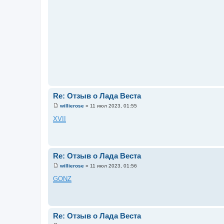
Re: Отзыв о Лада Веста
willierose
»
11 июл 2023, 01:55
С
о
XVII
о
б
щ
е
н
и
Re: Отзыв о Лада Веста
е
willierose
»
11 июл 2023, 01:56
С
о
GONZ
о
б
щ
е
н
и
Re: Отзыв о Лада Веста
е