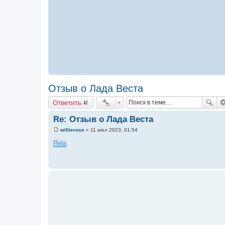
Отзыв о Лада Веста
Ответить
Re: Отзыв о Лада Веста
willierose
»
11 июл 2023, 01:54
С
о
Rela
о
б
щ
е
н
и
е