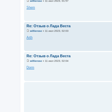
willierose
»
11 июл 2023, 01:57
С
о
Shem
о
б
щ
е
н
и
Re: Отзыв о Лада Веста
е
willierose
»
11 июл 2023, 02:03
С
о
Arth
о
б
щ
е
н
и
Re: Отзыв о Лада Веста
е
willierose
»
11 июл 2023, 02:04
С
о
Dorm
о
б
щ
е
н
и
е