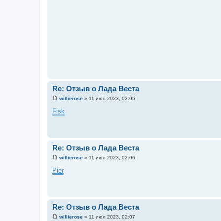
Re: Отзыв о Лада Веста
willierose
»
11 июл 2023, 02:05
С
о
Fisk
о
б
щ
е
н
и
Re: Отзыв о Лада Веста
е
willierose
»
11 июл 2023, 02:06
С
о
Pier
о
б
щ
е
н
и
Re: Отзыв о Лада Веста
е
willierose
»
11 июл 2023, 02:07