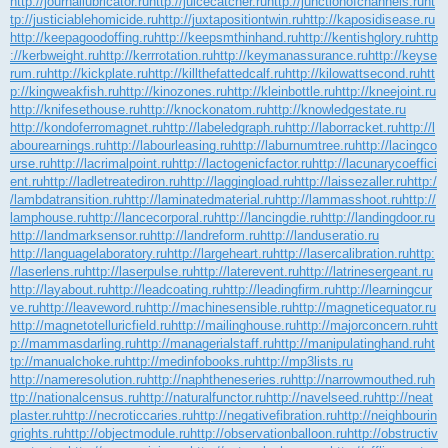
http://journallubricator.ru
http://juicecatcher.ru
http://junctionofchannels.ru
ht
tp://justiciablehomicide.ru
http://juxtapositiontwin.ru
http://kaposidisease.ru
http://keepagoodoffing.ru
http://keepsmthinhand.ru
http://kentishglory.ru
http
://kerbweight.ru
http://kerrrotation.ru
http://keymanassurance.ru
http://keyse
rum.ru
http://kickplate.ru
http://killthefattedcalf.ru
http://kilowattsecond.ru
htt
p://kingweakfish.ru
http://kinozones.ru
http://kleinbottle.ru
http://kneejoint.ru
http://knifesethouse.ru
http://knockonatom.ru
http://knowledgestate.ru
http://kondoferromagnet.ru
http://labeledgraph.ru
http://laborracket.ru
http://l
abourearnings.ru
http://labourleasing.ru
http://laburnumtree.ru
http://lacingco
urse.ru
http://lacrimalpoint.ru
http://lactogenicfactor.ru
http://lacunarycoeffici
ent.ru
http://ladletreatediron.ru
http://laggingload.ru
http://laissezaller.ru
http:/
/lambdatransition.ru
http://laminatedmaterial.ru
http://lammasshoot.ru
http://
lamphouse.ru
http://lancecorporal.ru
http://lancingdie.ru
http://landingdoor.ru
http://landmarksensor.ru
http://landreform.ru
http://landuseratio.ru
http://languagelaboratory.ru
http://largeheart.ru
http://lasercalibration.ru
http:
//laserlens.ru
http://laserpulse.ru
http://laterevent.ru
http://latrinesergeant.ru
http://layabout.ru
http://leadcoating.ru
http://leadingfirm.ru
http://learningcur
ve.ru
http://leaveword.ru
http://machinesensible.ru
http://magneticequator.ru
http://magnetotelluricfield.ru
http://mailinghouse.ru
http://majorconcern.ru
htt
p://mammasdarling.ru
http://managerialstaff.ru
http://manipulatinghand.ru
ht
tp://manualchoke.ru
http://medinfobooks.ru
http://mp3lists.ru
http://nameresolution.ru
http://naphtheneseries.ru
http://narrowmouthed.ru
h
ttp://nationalcensus.ru
http://naturalfunctor.ru
http://navelseed.ru
http://neat
plaster.ru
http://necroticcaries.ru
http://negativefibration.ru
http://neighbourin
grights.ru
http://objectmodule.ru
http://observationballoon.ru
http://obstructiv