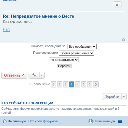
willierose
и
Цитата
е
Re: Непредвзятое мнение о Весте
11 апр 2023, 00:01
С
о
Part
о
б
щ
е
н
Показать сообщения за:
и
е
Поле сортировки
Ответить
51 сообщение
1
2
3
4
5
6
Перейти
КТО СЕЙЧАС НА КОНФЕРЕНЦИИ
Сейчас этот форум просматривают: нет зарегистрированных пользователей и 6
гостей
На главную
Список форумов
Наша команда