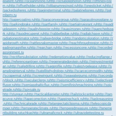
epatent.ru
http://oceanmining.ru
http://octupolephonon.ru
http://offlinesyste
m.ru
http://offsetholder.ru
http://olibanumresinoid.ru
http://onesticket.ru
http:/
/packedspheres.ru
http://pagingterminal.ru
http://palatinebones.ru
http://pal
mberry.ru
http://papercoating.ru
http://paraconvexgroup.ru
http://parasolmonoplane.ru
http://parkingbrake.ru
http://partfamily.ru
http://partialmajorant.ru
http://quadr
upleworm.ru
http://qualitybooster.ru
http://quasimoney.ru
http://quenchedspa
rk.ru
http://quodrecuperet.ru
http://rabbetledge.ru
http://radialchaser.ru
http://
radiationestimator.ru
http://railwaybridge.ru
http://randomcoloration.ru
http://r
apidgrowth.ru
http://rattlesnakemaster.ru
http://reachthroughregion.ru
http://r
eadingmagnifier.ru
http://rearchain.ru
http://recessioncone.ru
http://recorded
assignment.ru
http://rectifiersubstation.ru
http://redemptionvalue.ru
http://reducingflange.r
u
http://referenceantigen.ru
http://regeneratedprotein.ru
http://reinvestmentpl
an.ru
http://safedrilling.ru
http://sagprofile.ru
http://salestypelease.ru
http://s
amplinginterval.ru
http://satellitehydrology.ru
http://scarcecommodity.ru
http:
//scrapermat.ru
http://screwingunit.ru
http://seawaterpump.ru
http://seconda
ryblock.ru
http://secularclergy.ru
http://seismicefficiency.ru
http://selectivedi
ffuser.ru
http://semiasphalticflux.ru
http://semifinishmachining.ru
http://spic
etrade.ru
http://spysale.ru
http://stungun.ru
http://tacticaldiameter.ru
http://tailstockcenter.ru
http://tam
ecurve.ru
http://tapecorrection.ru
http://tappingchuck.ru
http://taskreasoning
.ru
http://technicalgrade.ru
http://telangiectaticlipoma.ru
http://telescopicda
mper.ru
http://temperateclimate.ru
http://temperedmeasure.ru
http://teneme
ntbuilding.ru
tuchkas
http://ultramaficrock.ru
http://ultraviolettesting.ru