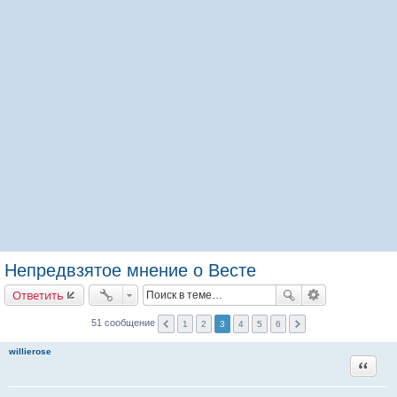
Непредвзятое мнение о Весте
Ответить
51 сообщение
1
2
3
4
5
6
willierose
Цитата