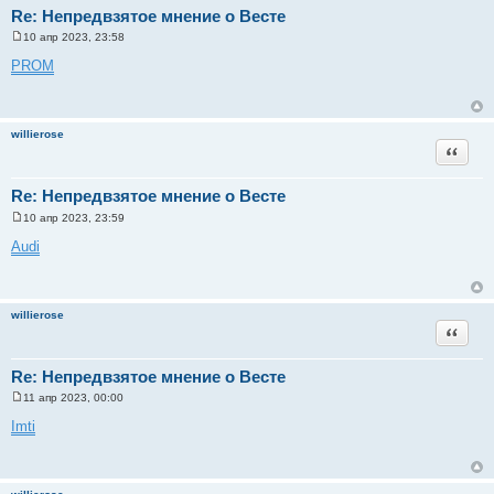
Re: Непредвзятое мнение о Весте
10 апр 2023, 23:58
С
о
PROM
о
б
щ
е
н
willierose
и
Цитата
е
Re: Непредвзятое мнение о Весте
10 апр 2023, 23:59
С
о
Audi
о
б
щ
е
н
willierose
и
Цитата
е
Re: Непредвзятое мнение о Весте
11 апр 2023, 00:00
С
о
Imti
о
б
щ
е
н