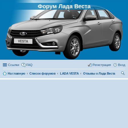
Форум Лада Веста
Ссылки
FAQ
Регистрация
Вход
На главную
Список форумов
LADA VESTA
Отзывы о Лада Веста
ои
ск