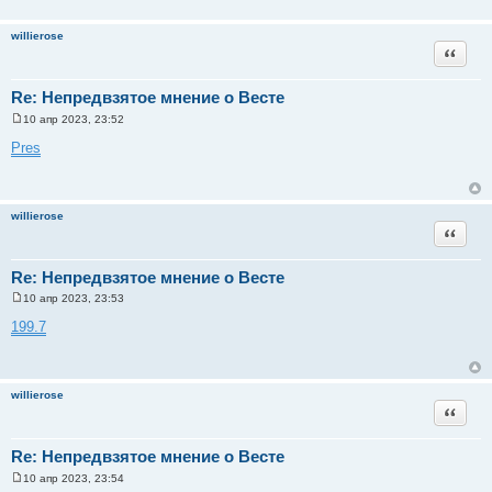
willierose
Цитата
Re: Непредвзятое мнение о Весте
10 апр 2023, 23:52
С
о
Pres
о
б
щ
е
н
willierose
и
Цитата
е
Re: Непредвзятое мнение о Весте
10 апр 2023, 23:53
С
о
199.7
о
б
щ
е
н
willierose
и
Цитата
е
Re: Непредвзятое мнение о Весте
10 апр 2023, 23:54
С