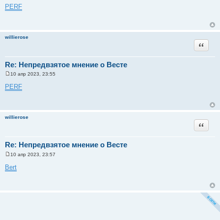
о
PERF
о
б
щ
е
н
willierose
и
Цитата
е
Re: Непредвзятое мнение о Весте
10 апр 2023, 23:55
С
о
PERF
о
б
щ
е
н
willierose
и
Цитата
е
Re: Непредвзятое мнение о Весте
10 апр 2023, 23:57
С
о
Bert
о
б
щ
е
н
и
е