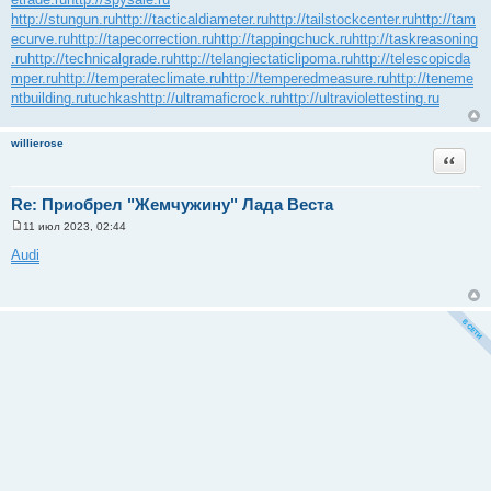
http://stungun.ru
http://tacticaldiameter.ru
http://tailstockcenter.ru
http://tam
ecurve.ru
http://tapecorrection.ru
http://tappingchuck.ru
http://taskreasoning
.ru
http://technicalgrade.ru
http://telangiectaticlipoma.ru
http://telescopicda
mper.ru
http://temperateclimate.ru
http://temperedmeasure.ru
http://teneme
ntbuilding.ru
tuchkas
http://ultramaficrock.ru
http://ultraviolettesting.ru
willierose
Цитата
Re: Приобрел "Жемчужину" Лада Веста
11 июл 2023, 02:44
С
о
Audi
о
б
щ
е
н
и
е