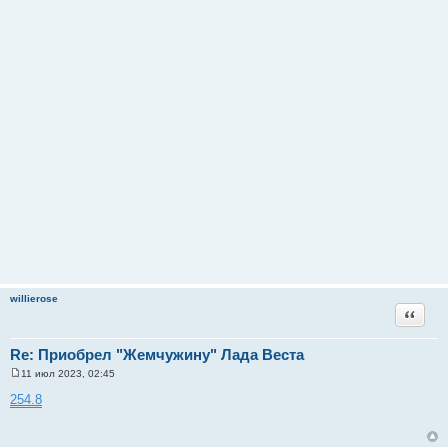
willierose
Цитата
Re: Приобрел "Жемчужину" Лада Веста
11 июл 2023, 02:45
С
о
254.8
о
б
щ
е