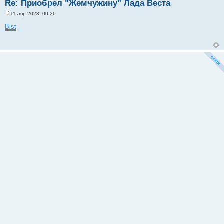
Re: Приобрел "Жемчужину" Лада Веста
11 апр 2023, 00:26
С
о
Bist
о
б
щ
е
н
и
е