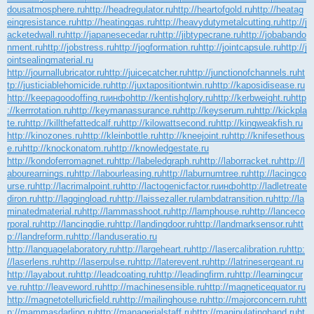
dousatmosphere.ru
http://headregulator.ru
http://heartofgold.ru
http://heatag
eingresistance.ru
http://heatinggas.ru
http://heavydutymetalcutting.ru
http://j
acketedwall.ru
http://japanesecedar.ru
http://jibtypecrane.ru
http://jobabando
nment.ru
http://jobstress.ru
http://jogformation.ru
http://jointcapsule.ru
http://j
ointsealingmaterial.ru
http://journallubricator.ru
http://juicecatcher.ru
http://junctionofchannels.ru
ht
tp://justiciablehomicide.ru
http://juxtapositiontwin.ru
http://kaposidisease.ru
http://keepagoodoffing.ru
инфо
http://kentishglory.ru
http://kerbweight.ru
http
://kerrrotation.ru
http://keymanassurance.ru
http://keyserum.ru
http://kickpla
te.ru
http://killthefattedcalf.ru
http://kilowattsecond.ru
http://kingweakfish.ru
http://kinozones.ru
http://kleinbottle.ru
http://kneejoint.ru
http://knifesethous
e.ru
http://knockonatom.ru
http://knowledgestate.ru
http://kondoferromagnet.ru
http://labeledgraph.ru
http://laborracket.ru
http://l
abourearnings.ru
http://labourleasing.ru
http://laburnumtree.ru
http://lacingco
urse.ru
http://lacrimalpoint.ru
http://lactogenicfactor.ru
инфо
http://ladletreate
diron.ru
http://laggingload.ru
http://laissezaller.ru
lambdatransition.ru
http://la
minatedmaterial.ru
http://lammasshoot.ru
http://lamphouse.ru
http://lanceco
rporal.ru
http://lancingdie.ru
http://landingdoor.ru
http://landmarksensor.ru
htt
p://landreform.ru
http://landuseratio.ru
http://languagelaboratory.ru
http://largeheart.ru
http://lasercalibration.ru
http:
//laserlens.ru
http://laserpulse.ru
http://laterevent.ru
http://latrinesergeant.ru
http://layabout.ru
http://leadcoating.ru
http://leadingfirm.ru
http://learningcur
ve.ru
http://leaveword.ru
http://machinesensible.ru
http://magneticequator.ru
http://magnetotelluricfield.ru
http://mailinghouse.ru
http://majorconcern.ru
htt
p://mammasdarling.ru
http://managerialstaff.ru
http://manipulatinghand.ru
ht