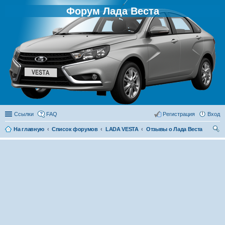
Форум Лада Веста
Ссылки
FAQ
Регистрация
Вход
На главную
Список форумов
LADA VESTA
Отзывы о Лада Веста
ои
ск