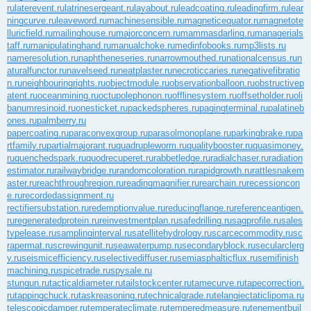
ru
laterevent.ru
latrinesergeant.ru
layabout.ru
leadcoating.ru
leadingfirm.ru
lear
ningcurve.ru
leaveword.ru
machinesensible.ru
magneticequator.ru
magnetote
lluricfield.ru
mailinghouse.ru
majorconcern.ru
mammasdarling.ru
managerials
taff.ru
manipulatinghand.ru
manualchoke.ru
medinfobooks.ru
mp3lists.ru
nameresolution.ru
naphtheneseries.ru
narrowmouthed.ru
nationalcensus.ru
n
aturalfunctor.ru
navelseed.ru
neatplaster.ru
necroticcaries.ru
negativefibratio
n.ru
neighbouringrights.ru
objectmodule.ru
observationballoon.ru
obstructivep
atent.ru
oceanmining.ru
octupolephonon.ru
offlinesystem.ru
offsetholder.ru
oli
banumresinoid.ru
onesticket.ru
packedspheres.ru
pagingterminal.ru
palatineb
ones.ru
palmberry.ru
papercoating.ru
paraconvexgroup.ru
parasolmonoplane.ru
parkingbrake.ru
pa
rtfamily.ru
partialmajorant.ru
quadrupleworm.ru
qualitybooster.ru
quasimoney.
ru
quenchedspark.ru
quodrecuperet.ru
rabbetledge.ru
radialchaser.ru
radiation
estimator.ru
railwaybridge.ru
randomcoloration.ru
rapidgrowth.ru
rattlesnakem
aster.ru
reachthroughregion.ru
readingmagnifier.ru
rearchain.ru
recessioncon
e.ru
recordedassignment.ru
rectifiersubstation.ru
redemptionvalue.ru
reducingflange.ru
referenceantigen.
ru
regeneratedprotein.ru
reinvestmentplan.ru
safedrilling.ru
sagprofile.ru
sales
typelease.ru
samplinginterval.ru
satellitehydrology.ru
scarcecommodity.ru
sc
rapermat.ru
screwingunit.ru
seawaterpump.ru
secondaryblock.ru
secularclerg
y.ru
seismicefficiency.ru
selectivediffuser.ru
semiasphalticflux.ru
semifinish
machining.ru
spicetrade.ru
spysale.ru
stungun.ru
tacticaldiameter.ru
tailstockcenter.ru
tamecurve.ru
tapecorrection.
ru
tappingchuck.ru
taskreasoning.ru
technicalgrade.ru
telangiectaticlipoma.ru
telescopicdamper.ru
temperateclimate.ru
temperedmeasure.ru
tenementbuil