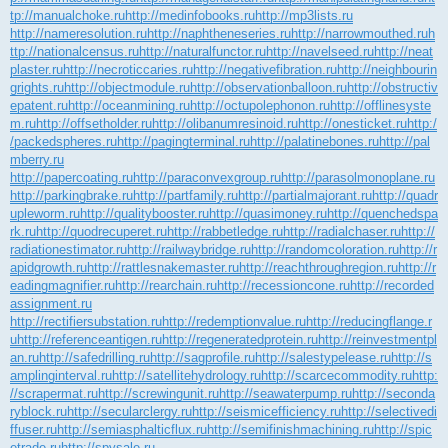
tp://manualchoke.ru
http://medinfobooks.ru
http://mp3lists.ru
http://nameresolution.ru
http://naphtheneseries.ru
http://narrowmouthed.ru
h
ttp://nationalcensus.ru
http://naturalfunctor.ru
http://navelseed.ru
http://neat
plaster.ru
http://necroticcaries.ru
http://negativefibration.ru
http://neighbourin
grights.ru
http://objectmodule.ru
http://observationballoon.ru
http://obstructiv
epatent.ru
http://oceanmining.ru
http://octupolephonon.ru
http://offlinesyste
m.ru
http://offsetholder.ru
http://olibanumresinoid.ru
http://onesticket.ru
http:/
/packedspheres.ru
http://pagingterminal.ru
http://palatinebones.ru
http://pal
mberry.ru
http://papercoating.ru
http://paraconvexgroup.ru
http://parasolmonoplane.ru
http://parkingbrake.ru
http://partfamily.ru
http://partialmajorant.ru
http://quadr
upleworm.ru
http://qualitybooster.ru
http://quasimoney.ru
http://quenchedspa
rk.ru
http://quodrecuperet.ru
http://rabbetledge.ru
http://radialchaser.ru
http://
radiationestimator.ru
http://railwaybridge.ru
http://randomcoloration.ru
http://r
apidgrowth.ru
http://rattlesnakemaster.ru
http://reachthroughregion.ru
http://r
eadingmagnifier.ru
http://rearchain.ru
http://recessioncone.ru
http://recorded
assignment.ru
http://rectifiersubstation.ru
http://redemptionvalue.ru
http://reducingflange.r
u
http://referenceantigen.ru
http://regeneratedprotein.ru
http://reinvestmentpl
an.ru
http://safedrilling.ru
http://sagprofile.ru
http://salestypelease.ru
http://s
amplinginterval.ru
http://satellitehydrology.ru
http://scarcecommodity.ru
http:
//scrapermat.ru
http://screwingunit.ru
http://seawaterpump.ru
http://seconda
ryblock.ru
http://secularclergy.ru
http://seismicefficiency.ru
http://selectivedi
ffuser.ru
http://semiasphalticflux.ru
http://semifinishmachining.ru
http://spic
etrade.ru
http://spysale.ru