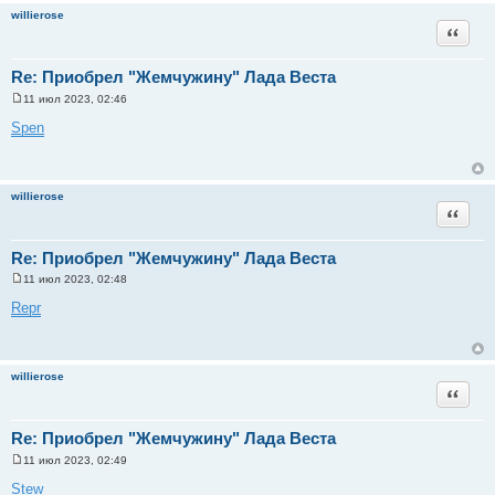
н
willierose
и
Цитата
е
Re: Приобрел "Жемчужину" Лада Веста
11 июл 2023, 02:46
С
о
Spen
о
б
щ
е
н
willierose
и
Цитата
е
Re: Приобрел "Жемчужину" Лада Веста
11 июл 2023, 02:48
С
о
Repr
о
б
щ
е
н
willierose
и
Цитата
е
Re: Приобрел "Жемчужину" Лада Веста
11 июл 2023, 02:49
С
о
Stew