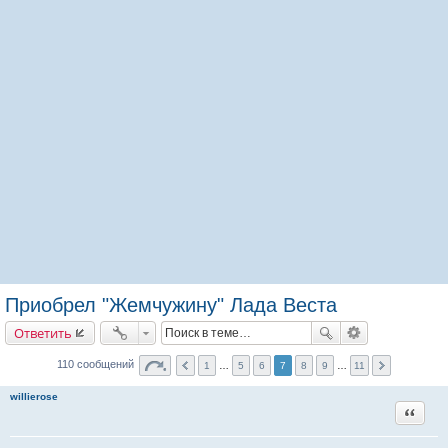
Приобрел "Жемчужину" Лада Веста
Ответить
110 сообщений
1
…
5
6
7
8
9
…
11
willierose
Цитата