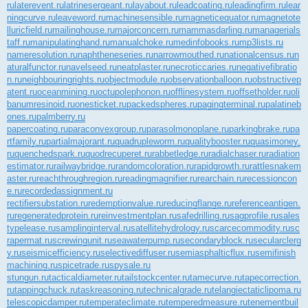
ru
laterevent.ru
latrinesergeant.ru
layabout.ru
leadcoating.ru
leadingfirm.ru
lear
ningcurve.ru
leaveword.ru
machinesensible.ru
magneticequator.ru
magnetote
lluricfield.ru
mailinghouse.ru
majorconcern.ru
mammasdarling.ru
managerials
taff.ru
manipulatinghand.ru
manualchoke.ru
medinfobooks.ru
mp3lists.ru
nameresolution.ru
naphtheneseries.ru
narrowmouthed.ru
nationalcensus.ru
n
aturalfunctor.ru
navelseed.ru
neatplaster.ru
necroticcaries.ru
negativefibratio
n.ru
neighbouringrights.ru
objectmodule.ru
observationballoon.ru
obstructivep
atent.ru
oceanmining.ru
octupolephonon.ru
offlinesystem.ru
offsetholder.ru
oli
banumresinoid.ru
onesticket.ru
packedspheres.ru
pagingterminal.ru
palatineb
ones.ru
palmberry.ru
papercoating.ru
paraconvexgroup.ru
parasolmonoplane.ru
parkingbrake.ru
pa
rtfamily.ru
partialmajorant.ru
quadrupleworm.ru
qualitybooster.ru
quasimoney.
ru
quenchedspark.ru
quodrecuperet.ru
rabbetledge.ru
radialchaser.ru
radiation
estimator.ru
railwaybridge.ru
randomcoloration.ru
rapidgrowth.ru
rattlesnakem
aster.ru
reachthroughregion.ru
readingmagnifier.ru
rearchain.ru
recessioncon
e.ru
recordedassignment.ru
rectifiersubstation.ru
redemptionvalue.ru
reducingflange.ru
referenceantigen.
ru
regeneratedprotein.ru
reinvestmentplan.ru
safedrilling.ru
sagprofile.ru
sales
typelease.ru
samplinginterval.ru
satellitehydrology.ru
scarcecommodity.ru
sc
rapermat.ru
screwingunit.ru
seawaterpump.ru
secondaryblock.ru
secularclerg
y.ru
seismicefficiency.ru
selectivediffuser.ru
semiasphalticflux.ru
semifinish
machining.ru
spicetrade.ru
spysale.ru
stungun.ru
tacticaldiameter.ru
tailstockcenter.ru
tamecurve.ru
tapecorrection.
ru
tappingchuck.ru
taskreasoning.ru
technicalgrade.ru
telangiectaticlipoma.ru
telescopicdamper.ru
temperateclimate.ru
temperedmeasure.ru
tenementbuil