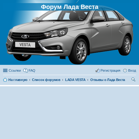
Форум Лада Веста
Ссылки
FAQ
Регистрация
Вход
На главную
Список форумов
LADA VESTA
Отзывы о Лада Веста
ои
ск