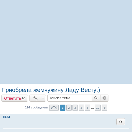
Приобрела жемчужину Ладу Весту:)
Ответить
114 сообщений
1
2
3
4
5
…
12
ll123
Цитата