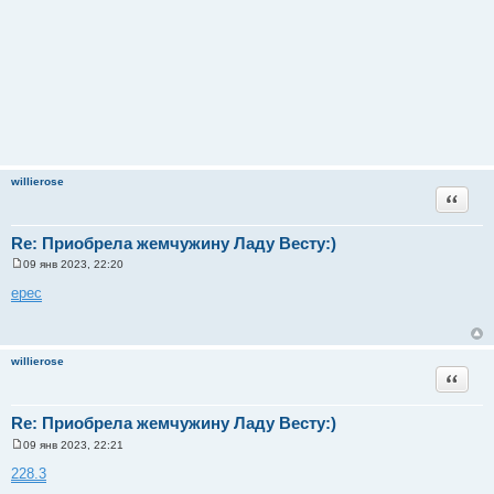
willierose
Цитата
Re: Приобрела жемчужину Ладу Весту:)
09 янв 2023, 22:20
С
о
epec
о
б
щ
е
н
willierose
и
Цитата
е
Re: Приобрела жемчужину Ладу Весту:)
09 янв 2023, 22:21
С
о
228.3
о