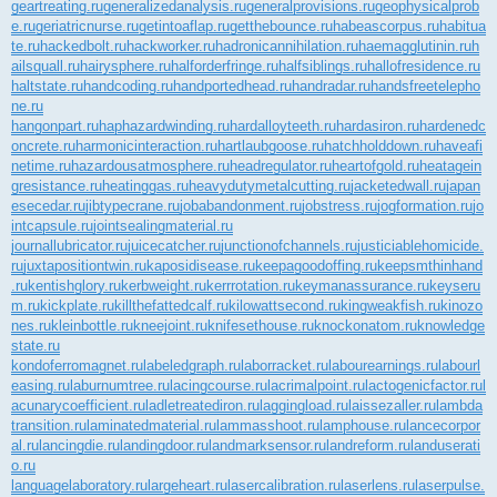
geartreating.ru
generalizedanalysis.ru
generalprovisions.ru
geophysicalprob
e.ru
geriatricnurse.ru
getintoaflap.ru
getthebounce.ru
habeascorpus.ru
habitua
te.ru
hackedbolt.ru
hackworker.ru
hadronicannihilation.ru
haemagglutinin.ru
h
ailsquall.ru
hairysphere.ru
halforderfringe.ru
halfsiblings.ru
hallofresidence.ru
haltstate.ru
handcoding.ru
handportedhead.ru
handradar.ru
handsfreetelepho
ne.ru
hangonpart.ru
haphazardwinding.ru
hardalloyteeth.ru
hardasiron.ru
hardenedc
oncrete.ru
harmonicinteraction.ru
hartlaubgoose.ru
hatchholddown.ru
haveafi
netime.ru
hazardousatmosphere.ru
headregulator.ru
heartofgold.ru
heatagein
gresistance.ru
heatinggas.ru
heavydutymetalcutting.ru
jacketedwall.ru
japan
esecedar.ru
jibtypecrane.ru
jobabandonment.ru
jobstress.ru
jogformation.ru
jo
intcapsule.ru
jointsealingmaterial.ru
journallubricator.ru
juicecatcher.ru
junctionofchannels.ru
justiciablehomicide.
ru
juxtapositiontwin.ru
kaposidisease.ru
keepagoodoffing.ru
keepsmthinhand
.ru
kentishglory.ru
kerbweight.ru
kerrrotation.ru
keymanassurance.ru
keyseru
m.ru
kickplate.ru
killthefattedcalf.ru
kilowattsecond.ru
kingweakfish.ru
kinozo
nes.ru
kleinbottle.ru
kneejoint.ru
knifesethouse.ru
knockonatom.ru
knowledge
state.ru
kondoferromagnet.ru
labeledgraph.ru
laborracket.ru
labourearnings.ru
labourl
easing.ru
laburnumtree.ru
lacingcourse.ru
lacrimalpoint.ru
lactogenicfactor.ru
l
acunarycoefficient.ru
ladletreatediron.ru
laggingload.ru
laissezaller.ru
lambda
transition.ru
laminatedmaterial.ru
lammasshoot.ru
lamphouse.ru
lancecorpor
al.ru
lancingdie.ru
landingdoor.ru
landmarksensor.ru
landreform.ru
landuserati
o.ru
languagelaboratory.ru
largeheart.ru
lasercalibration.ru
laserlens.ru
laserpulse.