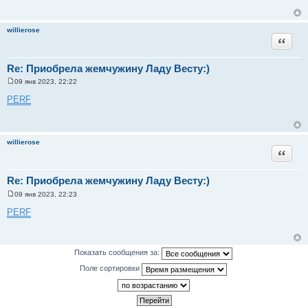
б
щ
е
н
willierose
и
Цитата
е
Re: Приобрела жемчужину Ладу Весту:)
09 янв 2023, 22:22
С
о
PERF
о
б
щ
е
н
willierose
и
Цитата
е
Re: Приобрела жемчужину Ладу Весту:)
09 янв 2023, 22:23
С
о
PERF
о
б
щ
е
н
Показать сообщения за:
и
е
Поле сортировки