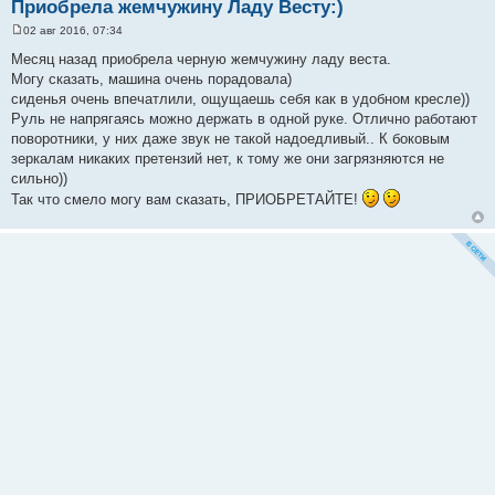
Приобрела жемчужину Ладу Весту:)
02 авг 2016, 07:34
С
о
Месяц назад приобрела черную жемчужину ладу веста.
о
Могу сказать, машина очень порадовала)
б
щ
сиденья очень впечатлили, ощущаешь себя как в удобном кресле))
е
Руль не напрягаясь можно держать в одной руке. Отлично работают
н
и
поворотники, у них даже звук не такой надоедливый.. К боковым
е
зеркалам никаких претензий нет, к тому же они загрязняются не
сильно))
Так что смело могу вам сказать, ПРИОБРЕТАЙТЕ!