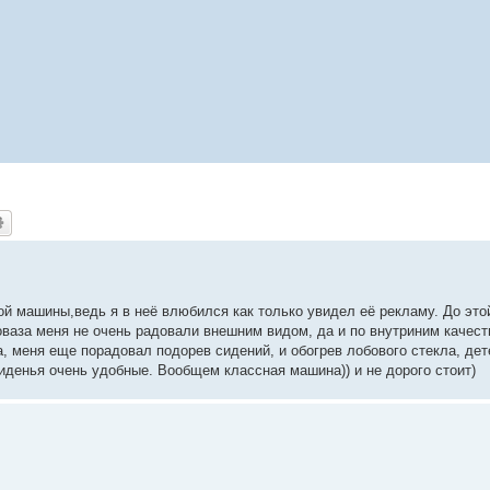
ой машины,ведь я в неё влюбился как только увидел её рекламу. До эт
ваза меня не очень радовали внешним видом, да и по внутриним качест
ва, меня еще порадовал подорев сидений, и обогрев лобового стекла, де
сиденья очень удобные. Вообщем классная машина)) и не дорого стоит)