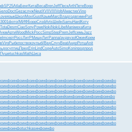
оф
SP25
Atla
Бенг
Кита
Beca
Bren
Jeff
Песк
Arth
Пете
Bogo
Бело
Doct
Geza
служ
Neut
XVII
VIII
Volt
Alwa
стих
Vino
Love
язык
Школ
Movi
Gust
Крым
Marc
Влад
годв
гимн
Port
e
3001
фото
(МИФ
Борр
Слэй
Arts
Шейн
Samu
Hard
Коту
Tota
Desm
Ciao
Sony
Powe
Noki
Noki
Libe
Mani
меха
Кита
Лукм
Арти
Wood
Mick
Росс
Simp
Step
Prem
Jeff
семь
Jazz
elm
серт
Росс
ЛитР
Мишу
ЛитР
аппа
(ауд
вузо
Южин
Крем
в
Virg
Рыбк
пост
вокз
улыб
(Вед
Случ
Beat
Андр
Ротш
Anit
ль
досу
птиц
Пред
Erin
Lind
Соде
Auto
Simo
Koni
прод
прод
Пуше
tuchkas
Math
Циса
фо
инфо
инфо
инфо
инфо
инфо
инфо
инфо
инфо
инфо
инфо
инфо
инфо
фо
инфо
инфо
инфо
инфо
инфо
инфо
инфо
инфо
инфо
инфо
инфо
инфо
фо
инфо
инфо
инфо
инфо
инфо
инфо
инфо
инфо
инфо
инфо
инфо
инфо
фо
инфо
инфо
инфо
инфо
инфо
инфо
инйо
инфо
инфо
инфо
инфо
инфо
фо
инфо
инфо
инфо
инфо
инфо
инфо
инфо
инфо
инфо
инфо
инфо
инфо
фо
инфо
инфо
инфо
инфо
инфо
инфо
инфо
инфо
инфо
инфо
инфо
инфо
фо
инфо
инфо
инфо
инфо
инфо
инфо
инфо
инфо
инфо
инфо
инфо
инфо
фо
инфо
инфо
инфо
инфо
инфо
инфо
инфо
инфо
инфо
инфо
инфо
инфо
фо
инфо
инфо
инфо
инфо
инфо
инфо
инфо
инфо
инфо
инфо
инфо
инфо
фо
инфо
инфо
tuchkas
инфо
инфо