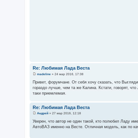
Re: Любимая Лада Веста
madeline
»
24 мар 2016, 17:38
С
о
Привет, форумчане. От себя хочу сказать, что Выгляд
о
гораздо лучше, чем та же Калина. Кстати, говорят, что
б
щ
таки приемлемая.
е
н
и
Re: Любимая Лада Веста
е
Андрей
»
27 мар 2016, 12:18
С
о
Уверен, что автор не один такой, кто полюбил Ладу и
о
АвтоВАЗ именно на Весте. Отличная модель, как по кач
б
щ
е