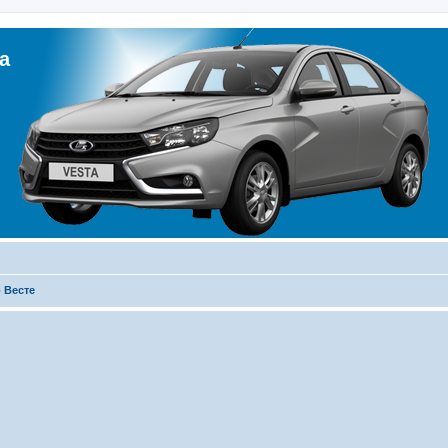
а
 Весте