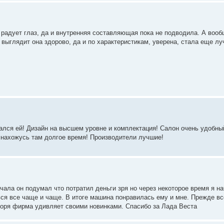
радует глаз, да и внутренняя составляющая пока не подводила. А вооб
выглядит она здорово, да и по характеристикам, уверена, стала еще лу
лся ей! Дизайн на высшем уровне и комплектация! Салон очень удобны
и нахожусь там долгое время! Производители лучшие!
чала он подумал что потратил деньги зря но через некоторое время я н
ся все чаще и чаще. В итоге машина понравилась ему и мне. Прежде вс
воря фирма удивляет своими новинками. Спасибо за Лада Веста