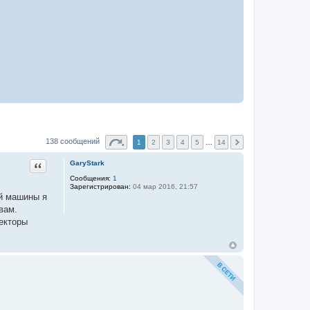
138 сообщений
1
2
3
4
5
…
14
Цитата
GaryStark
Сообщения:
1
Зарегистрирован:
04 мар 2016, 21:57
ой машины я
вам.
текторы