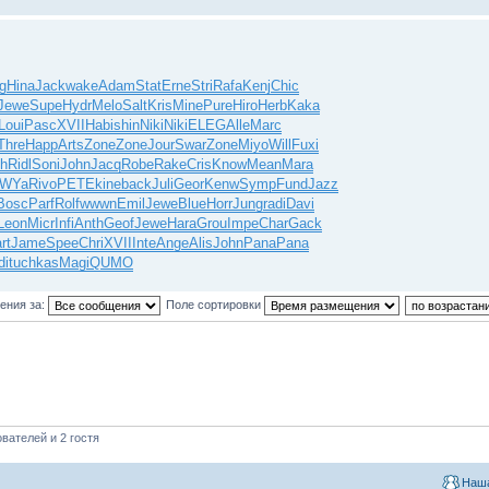
g
Hina
Jack
wake
Adam
Stat
Erne
Stri
Rafa
Kenj
Chic
Jewe
Supe
Hydr
Melo
Salt
Kris
Mine
Pure
Hiro
Herb
Kaka
Loui
Pasc
XVII
Habi
shin
Niki
Niki
ELEG
Alle
Marc
Thre
Happ
Arts
Zone
Zone
Jour
Swar
Zone
Miyo
Will
Fuxi
th
Ridl
Soni
John
Jacq
Robe
Rake
Cris
Know
Mean
Mara
WYa
Rivo
PETE
kine
back
Juli
Geor
Kenw
Symp
Fund
Jazz
Bosc
Parf
Rolf
wwwn
Emil
Jewe
Blue
Horr
Jung
radi
Davi
Leon
Micr
Infi
Anth
Geof
Jewe
Hara
Grou
Impe
Char
Gack
rt
Jame
Spee
Chri
XVII
Inte
Ange
Alis
John
Pana
Pana
di
tuchkas
Magi
QUMO
ения за:
Поле сортировки
вателей и 2 гостя
Наша