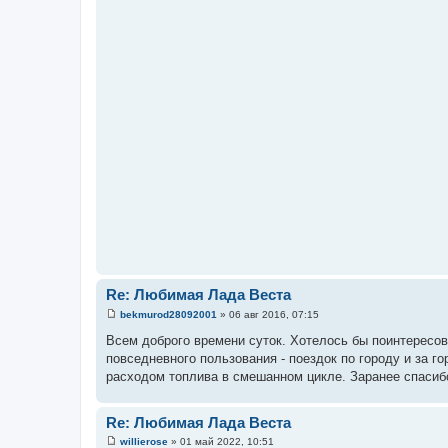
е
Re: Любимая Лада Веста
bekmurod28092001
»
06 авг 2016, 07:15
С
о
Всем доброго времени суток. Хотелось бы поинтересов
о
повседневного пользования - поездок по городу и за го
б
щ
расходом топлива в смешанном цикле. Заранее спасиб
е
н
и
Re: Любимая Лада Веста
е
willierose
»
01 май 2022, 10:51