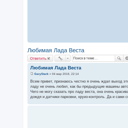
Любимая Лада Веста
Ответить
Любимая Лада Веста
GaryStark
»
04 мар 2016, 22:14
С
о
Всем привет, признаюсь честно я очень ждал выход эт
о
ладу не очень любил, как бы предыдущие машины авто
б
щ
Чего не могу сказать про ладу веста, она очень краси
е
дождя и датчики парковки, круиз-контроль. Да и сами 
н
и
е