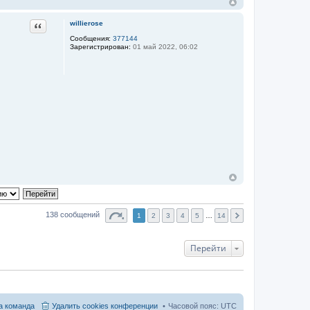
Цитата
willierose
Сообщения:
377144
Зарегистрирован:
01 май 2022, 06:02
138 сообщений
1
2
3
4
5
…
14
Перейти
 команда
Удалить cookies конференции
Часовой пояс:
UTC