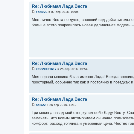
н
и
Re: Любимая Лада Веста
е
eddie23
»
07 апр 2016, 10:06
С
о
Мне лично Веста по душе, внешний вид действительно 
о
больше всего понравилась новая удлиненная модель – 
б
щ
е
н
и
е
Re: Любимая Лада Веста
kate20151617
»
25 апр 2016, 15:54
С
о
Моя первая машина была именно Лада! Всегда восхища
о
просторный, особенно так как я постоянно в поездках 
б
щ
е
н
и
Re: Любимая Лада Веста
е
halk22
»
26 апр 2016, 11:12
С
о
Три месяца назад мой отец купил себе Ладу Весту. Сна
о
замечать, что новым автомобилем он начал пользовать
б
щ
комфорт, расход топлива и умеренная цена. Честно го
е
н
и