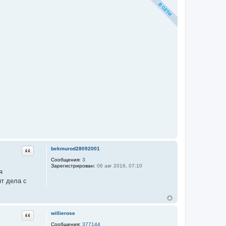
Цитата
bekmurod28092001
Сообщения:
3
Зарегистрирован:
06 авг 2016, 07:10
я
ят дела с
Цитата
willierose
Сообщения:
377144