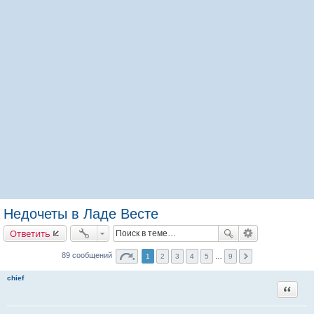
Недочеты в Ладе Весте
Ответить
89 сообщений
1
2
3
4
5
…
9
chief
Цитата