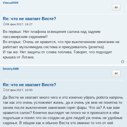
Vitaxa0000
Цитата
Re: что не хватает Весте?
09 фев 2017, 19:27
С
о
Во первых: Нет плафона освещения салона над задним
о
пассажирским сидением!!
б
щ
Во вторых: Очень не нравится, что при выключенном зажигании не
е
работает мультимедиа система и прикуриватель (розетка).
н
и
И так же: Нет защиты от слива топлива. Говорят, что подходит
е
крышка от Логана.
DmitriyAMK
Цитата
Re: что не хватает Весте?
10 фев 2017, 10:50
С
о
Да Весте не хватает много чего и это конечно убрать робота напрочь
о
так как это очень усложняет жизнь, да и очень уж мне не понятна то
б
щ
зачем после выключения зажигания горят фары. Что за? А как вам
е
нравится салон? Конечно выглядит не плохо но я проехался в нём
н
и
подольше и понял что он создан не для людей уж очень не удобные
е
сиденья. В общем как и обычно Веста это именно то что от неё