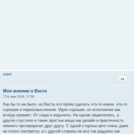
yripol
Цитата
Мое мнение о Весте
11 мар 2018, 17:58
С
о
Как бы то ни было, но Веста это проба сделать что-то новое, что-то
о
хорошее и переосмысленное. Идея хорошая, но исполнение как
б
щ
всегда хромает. От сюда и недочеты. На одном зациклились, а
е
другое спустили и такие простые вещи как дизайн и практичность
н
и
немного противоречат друг другу. С одной стороны авто очень даже
е
не плохо смотрится, а с другой стороны не все так радужно как