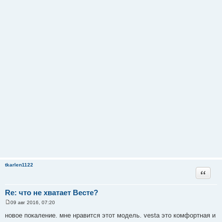
tkarlen1122
Цитата
Re: что не хватает Весте?
09 авг 2016, 07:20
С
о
новое покаление. мне нравится этот модель. vesta это комфортная и
о