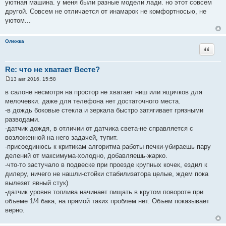
уютная машина. у меня были разные модели лади. но этот совсем
б
щ
другой. Совсем не отличается от инамарок не комфортносью, не
е
уютом...
н
и
е
Олежка
Цитата
Re: что не хватает Весте?
13 авг 2016, 15:58
С
о
в салоне несмотря на простор не хватает ниш или ящичков для
о
мелочевки. даже для телефона нет достаточного места.
б
щ
-в дождь боковые стекла и зеркала быстро затягивает грязными
е
разводами.
н
и
-датчик дождя, в отличии от датчика света-не справляется с
е
возложенной на него задачей, тупит.
-присоединюсь к критикам алгоритма работы печки-убираешь пару
делений от максимума-холодно, добавляешь-жарко.
-что-то застучало в подвеске при проезде крупных кочек, ездил к
дилеру, ничего не нашли-стойки стабилизатора целые, ждем пока
вылезет явный стук)
-датчик уровня топлива начинает пищать в крутом повороте при
объеме 1/4 бака, на прямой таких проблем нет. Объем показывает
верно.