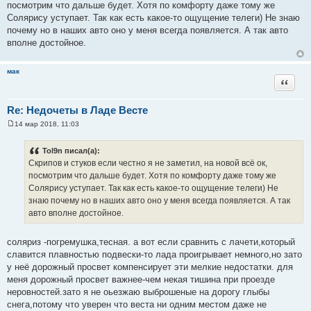
посмотрим что дальше будет. Хотя по комфорту даже тому же
б
щ
Солярису уступает. Так как есть какое-то ощущение телеги) Не знаю
е
почему но в наших авто оно у меня всегда появляется. А так авто
н
и
вполне достойное.
е
мак
Цитата
Re: Недочеты в Ладе Весте
14 мар 2018, 11:03
С
о
о
Tol9n писал(а):
б
Скрипов и стуков если честно я не заметил, на новой всё ок,
щ
е
посмотрим что дальше будет. Хотя по комфорту даже тому же
н
Солярису уступает. Так как есть какое-то ощущение телеги) Не
и
е
знаю почему но в наших авто оно у меня всегда появляется. А так
авто вполне достойное.
соляриз -погремушка,тесная. а вот если сравнить с лачети,который
славится плавностью подвески-то лада проигрывает немного,но зато
у неё дорожный просвет компенсирует эти мелкие недостатки. для
меня дорожный просвет важнее-чем некая тишина при проезде
неровностей.зато я не оьезжаю выброшеные на дорогу глыбы
снега,потому что уверен что веста ни одним местом даже не