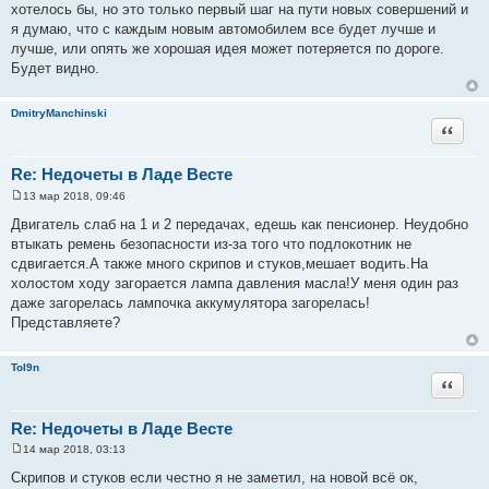
хотелось бы, но это только первый шаг на пути новых совершений и
я думаю, что с каждым новым автомобилем все будет лучше и
лучше, или опять же хорошая идея может потеряется по дороге.
Будет видно.
DmitryManchinski
Цитата
Re: Недочеты в Ладе Весте
13 мар 2018, 09:46
С
о
Двигатель слаб на 1 и 2 передачах, едешь как пенсионер. Неудобно
о
втыкать ремень безопасности из-за того что подлокотник не
б
щ
сдвигается.А также много скрипов и стуков,мешает водить.На
е
холостом ходу загорается лампа давления масла!У меня один раз
н
и
даже загорелась лампочка аккумулятора загорелась!
е
Представляете?
Tol9n
Цитата
Re: Недочеты в Ладе Весте
14 мар 2018, 03:13
С
о
Скрипов и стуков если честно я не заметил, на новой всё ок,
о