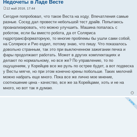
Недочеты в Ладе Весте
12 май 2016, 17:44
С
о
Сегодня попробовал, что такое Веста на ходу. Впечатления самые
о
разные. Сосед дал провести небольшой тест драйв. Попытаюсь
б
щ
проанализировать, что можно улучшить. Машина попалась с
е
роботом, если бы вместо робота, да от Соляриса
н
и
гидротрансформаторную, то многие проблемы бы ушли сами собой,
е
на Солярисе и Рио ездил, потому знаю, что пишу. Что показалось
довольно странным, так это при выключенном зажигании печка и
фары продолжают работать. Может в других комплектациях и
делают по нормальному, но все же? По управлению, то по
ощущениям, у Корейцев все же руль по острее будет, а вот подвеска
у Весты мягче, но при этом конечно крены побольше. Таких мелочей
можно набрать еще много. Пока все же лично мое мнение,
соотношение цена - качество, все же за Корейцами, хоть и не на
много, но вот так я думаю.