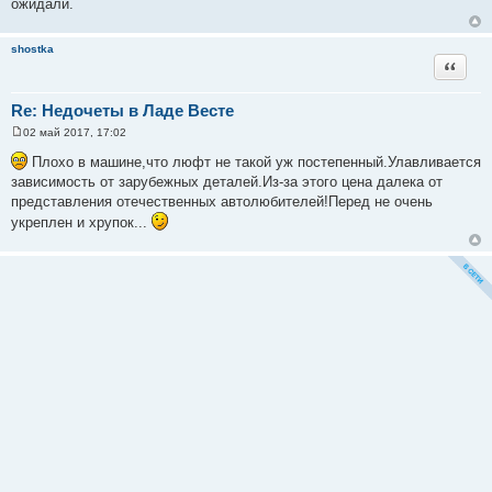
ожидали.
shostka
Цитата
Re: Недочеты в Ладе Весте
02 май 2017, 17:02
С
о
Плохо в машине,что люфт не такой уж постепенный.Улавливается
о
зависимость от зарубежных деталей.Из-за этого цена далека от
б
щ
представления отечественных автолюбителей!Перед не очень
е
укреплен и хрупок...
н
и
е