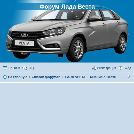
Форум Лада Веста
Ссылки
FAQ
Регистрация
Вход
На главную
Список форумов
LADA VESTA
Мнение о Весте
ои
ск