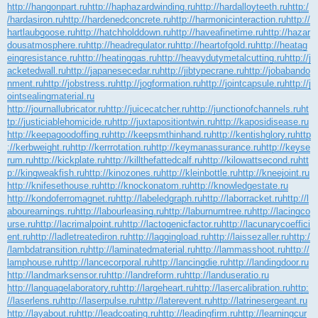
http://hangonpart.ru
http://haphazardwinding.ru
http://hardalloyteeth.ru
http:/
/hardasiron.ru
http://hardenedconcrete.ru
http://harmonicinteraction.ru
http://
hartlaubgoose.ru
http://hatchholddown.ru
http://haveafinetime.ru
http://hazar
dousatmosphere.ru
http://headregulator.ru
http://heartofgold.ru
http://heatag
eingresistance.ru
http://heatinggas.ru
http://heavydutymetalcutting.ru
http://j
acketedwall.ru
http://japanesecedar.ru
http://jibtypecrane.ru
http://jobabando
nment.ru
http://jobstress.ru
http://jogformation.ru
http://jointcapsule.ru
http://j
ointsealingmaterial.ru
http://journallubricator.ru
http://juicecatcher.ru
http://junctionofchannels.ru
ht
tp://justiciablehomicide.ru
http://juxtapositiontwin.ru
http://kaposidisease.ru
http://keepagoodoffing.ru
http://keepsmthinhand.ru
http://kentishglory.ru
http
://kerbweight.ru
http://kerrrotation.ru
http://keymanassurance.ru
http://keyse
rum.ru
http://kickplate.ru
http://killthefattedcalf.ru
http://kilowattsecond.ru
htt
p://kingweakfish.ru
http://kinozones.ru
http://kleinbottle.ru
http://kneejoint.ru
http://knifesethouse.ru
http://knockonatom.ru
http://knowledgestate.ru
http://kondoferromagnet.ru
http://labeledgraph.ru
http://laborracket.ru
http://l
abourearnings.ru
http://labourleasing.ru
http://laburnumtree.ru
http://lacingco
urse.ru
http://lacrimalpoint.ru
http://lactogenicfactor.ru
http://lacunarycoeffici
ent.ru
http://ladletreatediron.ru
http://laggingload.ru
http://laissezaller.ru
http:/
/lambdatransition.ru
http://laminatedmaterial.ru
http://lammasshoot.ru
http://
lamphouse.ru
http://lancecorporal.ru
http://lancingdie.ru
http://landingdoor.ru
http://landmarksensor.ru
http://landreform.ru
http://landuseratio.ru
http://languagelaboratory.ru
http://largeheart.ru
http://lasercalibration.ru
http:
//laserlens.ru
http://laserpulse.ru
http://laterevent.ru
http://latrinesergeant.ru
http://layabout.ru
http://leadcoating.ru
http://leadingfirm.ru
http://learningcur