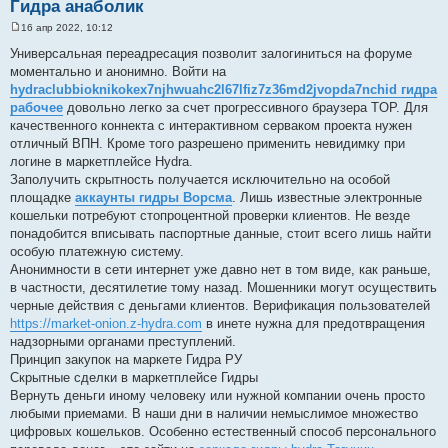
Гидра анаболик
16 апр 2022, 10:12
С
о
Универсальная переадресация позволит залогиниться на форуме
о
моментально и анонимно. Войти на
б
щ
hydraclubbioknikokex7njhwuahc2l67lfiz7z36md2jvopda7nchid гидра
е
рабочее
довольно легко за счет прогрессивного браузера TOP. Для
н
и
качественного коннекта с интерактивном серваком проекта нужен
е
отличный ВПН. Кроме того разрешено применить невидимку при
логине в маркетплейсе Hydra.
Заполучить скрытность получается исключительно на особой
площадке
аккаунты гидры Ворсма
. Лишь известные электронные
кошельки потребуют стопроцентной проверки клиентов. Не везде
понадобится вписывать паспортные данные, стоит всего лишь найти
особую платежную систему.
Анонимности в сети интернет уже давно нет в том виде, как раньше,
в частности, десятилетие тому назад. Мошенники могут осуществить
черные действия с деньгами клиентов. Верификация пользователей
https://market-onion.z-hydra.com
в инете нужна для предотвращения
надзорными органами преступлений.
Принцип закупок на маркете Гидра РУ
Скрытные сделки в маркетплейсе Гидры
Вернуть деньги иному человеку или нужной компании очень просто
любыми приемами. В наши дни в наличии немыслимое множество
цифровых кошельков. Особенно естественный способ персонального