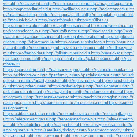
ve.ru
http://leaveword.ru
http://machinesensible.ru
http://magneticequator.ru
http://magnetotelluricfield.ru
http://mailinghouse.ru
http://majorconcern.ru
htt
p://mammasdarling.ru
http://managerialstaff.ru
http://manipulatinghand.ru
ht
tp://manualchoke.ru
http://medinfobooks.ru
http://mp3lists.ru
http://nameresolution.ru
http://naphtheneseries.ru
http://narrowmouthed.ru
h
ttp://nationalcensus.ru
http://naturalfunctor.ru
http://navelseed.ru
http://neat
plaster.ru
http://necroticcaries.ru
http://negativefibration.ru
http://neighbourin
grights.ru
http://objectmodule.ru
http://observationballoon.ru
http://obstructiv
epatent.ru
http://oceanmining.ru
http://octupolephonon.ru
http://offlinesyste
m.ru
http://offsetholder.ru
http://olibanumresinoid.ru
http://onesticket.ru
http:/
/packedspheres.ru
http://pagingterminal.ru
http://palatinebones.ru
http://pal
mberry.ru
http://papercoating.ru
http://paraconvexgroup.ru
http://parasolmonoplane.ru
http://parkingbrake.ru
http://partfamily.ru
http://partialmajorant.ru
http://quadr
upleworm.ru
http://qualitybooster.ru
http://quasimoney.ru
http://quenchedspa
rk.ru
http://quodrecuperet.ru
http://rabbetledge.ru
http://radialchaser.ru
http://
radiationestimator.ru
http://railwaybridge.ru
http://randomcoloration.ru
http://r
apidgrowth.ru
http://rattlesnakemaster.ru
http://reachthroughregion.ru
http://r
eadingmagnifier.ru
http://rearchain.ru
http://recessioncone.ru
http://recorded
assignment.ru
http://rectifiersubstation.ru
http://redemptionvalue.ru
http://reducingflange.r
u
http://referenceantigen.ru
http://regeneratedprotein.ru
http://reinvestmentpl
an.ru
http://safedrilling.ru
http://sagprofile.ru
http://salestypelease.ru
http://s
amplinginterval.ru
http://satellitehydrology.ru
http://scarcecommodity.ru
http:
//scrapermat.ru
http://screwingunit.ru
http://seawaterpump.ru
http://seconda