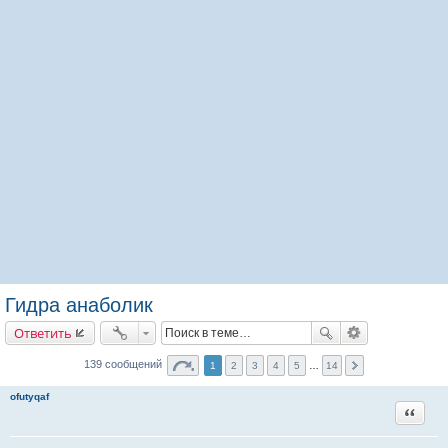
Гидра анаболик
Ответить
139 сообщений
1
2
3
4
5
…
14
ofutyqaf
Цитата