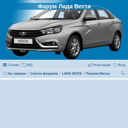
Форум Лада Веста
Ссылки
FAQ
Регистрация
Вход
На главную
Список форумов
LADA VESTA
Покупка Весты
ои
ск