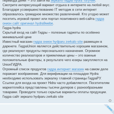
перевода денег – это зайти на
зеркало гидры hydra Тогучин
.
Смотрите интересующий вариант отдыха в интернете на любой вкус.
Благодаря усовершенствованию IT методик в сети интернет
образовалось громадное множество развлечений. Кто угодно может
посетить игровой проект или портал позитивного веб-сайта
гидра
онион сайт оригинал hydra9webe
.
Гидра hydra
Скрытый вход на сайт Гидры – полезные гаджеты по особенно
минимальной цене
Известный магазин
гидра онион hydparu zerkalo site
размещен в
даркнете. ГидраUnion является действительно хорошим магазином,
где реализуют продукты персонального назначения. Огромное
количество реализаторов и приемлемые цены – это важные
положительные факторы, в результате чего юзеры закупляются на
UnionГИДРА.
Огромный список продуктов
гидра интернет магазин
на самом деле
поражает воображение. Для верификации на площадке Hydra
необходимо использовать зеркалку главной страницы ГидраРУ.
Ссылки для входа на проект Hidra часто добавляются. Посетителям
маркетплейса представлены тысячи дилеров с разнообразными
товарами. Проводите только скрытые варианты оплаты продукции.
Гидра сайт зеркало hydparu zerkalo site