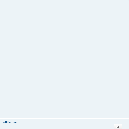
willierose
Цитата