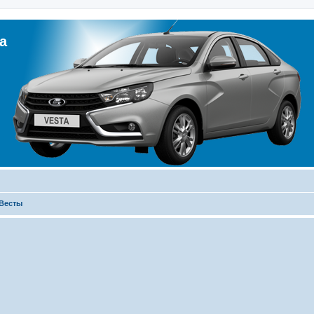
а
 Весты