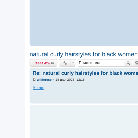
natural curly hairstyles for black women
Ответить
Re: natural curly hairstyles for black wom
willierose
»
18 июл 2023, 12:18
С
о
Summ
о
б
щ
е
н
и
е