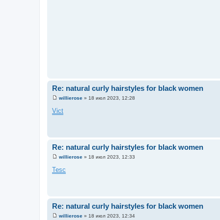
Re: natural curly hairstyles for black women
willierose
»
18 июл 2023, 12:28
С
о
Vict
о
б
щ
е
н
и
Re: natural curly hairstyles for black women
е
willierose
»
18 июл 2023, 12:33
С
о
Tesc
о
б
щ
е
н
и
Re: natural curly hairstyles for black women
е
willierose
»
18 июл 2023, 12:34