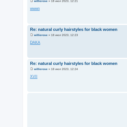
willierose
»
18 июл 2023, 12:21
С
о
wwwn
о
б
щ
е
н
и
Re: natural curly hairstyles for black women
е
willierose
»
18 июл 2023, 12:23
С
о
DAKA
о
б
щ
е
н
и
Re: natural curly hairstyles for black women
е
willierose
»
18 июл 2023, 12:24
С
о
XVII
о
б
щ
е
н
и
е