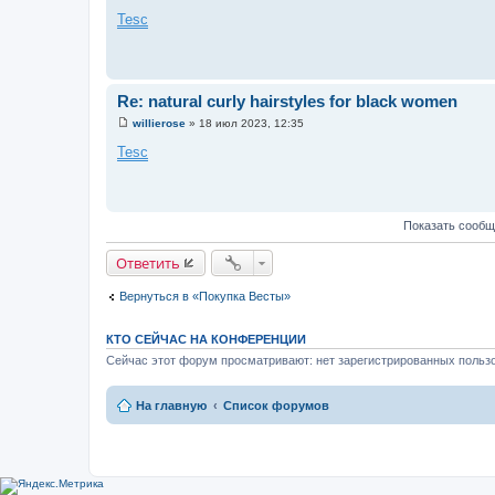
С
о
Tesc
о
б
щ
е
н
и
Re: natural curly hairstyles for black women
е
willierose
»
18 июл 2023, 12:35
С
о
Tesc
о
б
щ
е
н
Показать сообщ
и
е
Ответить
Вернуться в «Покупка Весты»
КТО СЕЙЧАС НА КОНФЕРЕНЦИИ
Сейчас этот форум просматривают: нет зарегистрированных пользо
На главную
Список форумов