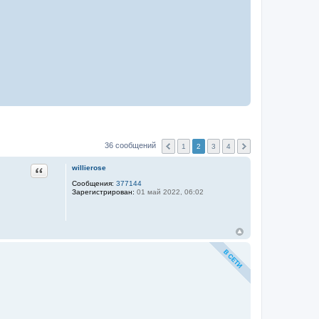
36 сообщений
1
2
3
4
Цитата
willierose
Сообщения:
377144
Зарегистрирован:
01 май 2022, 06:02