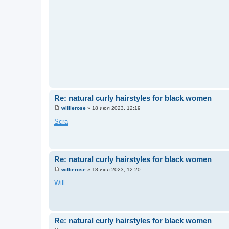
Re: natural curly hairstyles for black women
willierose
»
18 июл 2023, 12:19
С
о
Scra
о
б
щ
е
н
и
Re: natural curly hairstyles for black women
е
willierose
»
18 июл 2023, 12:20
С
о
Will
о
б
щ
е
н
и
Re: natural curly hairstyles for black women
е