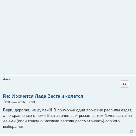
driver
Цитата
Re: И хочется Лада Веста и колется
20 фев 2016, 07:53
С
о
Бери, дорогая, не думай!!! В приморье одни японские распилы ездят,
о
а по сравнению с ними Веста точно выигрывает....тем более за такие
б
щ
деньги (если конечно базовую версию рассматривать) особого
е
выбора нет
н
и
е