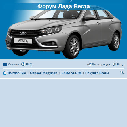
Форум Лада Веста
Ссылки
FAQ
Регистрация
Вход
На главную
Список форумов
LADA VESTA
Покупка Весты
ои
ск