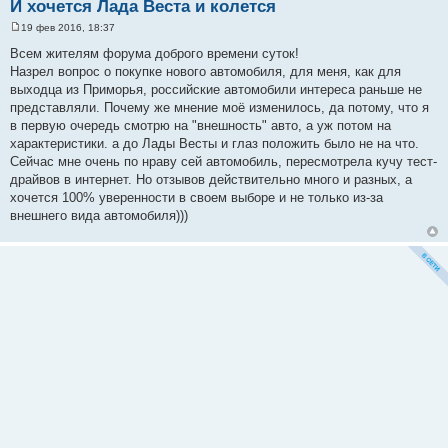
И хочется Лада Веста и колется
19 фев 2016, 18:37
С
о
Всем жителям форума доброго времени суток!
о
Назрел вопрос о покупке нового автомобиля, для меня, как для
б
щ
выходца из Приморья, российские автомобили интереса раньше не
е
представляли. Почему же мнение моё изменилось, да потому, что я
н
и
в первую очередь смотрю на "внешность" авто, а уж потом на
е
характеристики. а до Лады Весты и глаз положить было не на что.
Сейчас мне очень по нраву сей автомобиль, пересмотрела кучу тест-
драйвов в интернет. Но отзывов действительно много и разных, а
хочется 100% уверенности в своем выборе и не только из-за
внешнего вида автомобиля)))