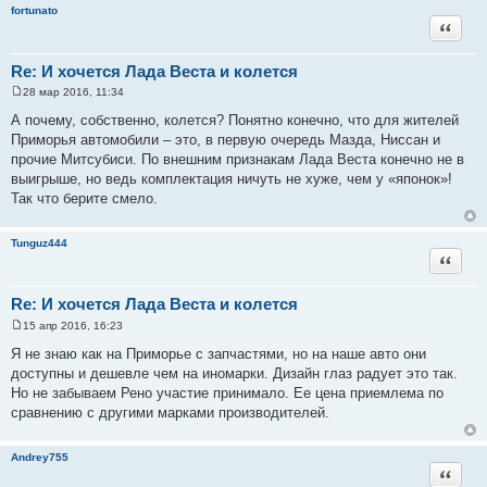
fortunato
Цитата
Re: И хочется Лада Веста и колется
28 мар 2016, 11:34
С
о
А почему, собственно, колется? Понятно конечно, что для жителей
о
Приморья автомобили – это, в первую очередь Мазда, Ниссан и
б
щ
прочие Митсубиси. По внешним признакам Лада Веста конечно не в
е
выигрыше, но ведь комплектация ничуть не хуже, чем у «японок»!
н
и
Так что берите смело.
е
Tunguz444
Цитата
Re: И хочется Лада Веста и колется
15 апр 2016, 16:23
С
о
Я не знаю как на Приморье с запчастями, но на наше авто они
о
доступны и дешевле чем на иномарки. Дизайн глаз радует это так.
б
щ
Но не забываем Рено участие принимало. Ее цена приемлема по
е
сравнению с другими марками производителей.
н
и
е
Andrey755
Цитата