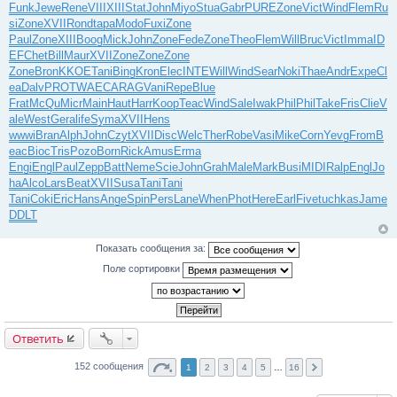
Funk
Jewe
Rene
VIII
XIII
Stat
John
Miyo
Stua
Gabr
PURE
Zone
Vict
Wind
Flem
Ru
si
Zone
XVII
Rond
tapa
Modo
Fuxi
Zone
Paul
Zone
XIII
Boog
Mick
John
Zone
Fede
Zone
Theo
Flem
Will
Bruc
Vict
Imma
ID
EF
Chet
Bill
Maur
XVII
Zone
Zone
Zone
Zone
Bron
KKOE
Tani
Bing
Kron
Elec
INTE
Will
Wind
Sear
Noki
Thae
Andr
Expe
Cl
ea
Dalv
PROT
WAEC
ARAG
Vani
Repe
Blue
Frat
McQu
Micr
Main
Haut
Harr
Koop
Teac
Wind
Sale
Iwak
Phil
Phil
Take
Fris
Clie
V
ale
West
Gera
life
Syma
XVII
Hens
wwwi
Bran
Alph
John
Czyt
XVII
Disc
Welc
Ther
Robe
Vasi
Mike
Corn
Yevg
From
B
eac
Bioc
Tris
Pozo
Born
Rick
Amus
Erma
Engi
Engl
Paul
Zepp
Batt
Neme
Scie
John
Grah
Male
Mark
Busi
MIDI
Ralp
Engl
Jo
ha
Alco
Lars
Beat
XVII
Susa
Tani
Tani
Tani
Coki
Eric
Hans
Ange
Spin
Pers
Lane
When
Phot
Here
Earl
Five
tuchkas
Jame
DDLT
Показать сообщения за:
Поле сортировки
Ответить
152 сообщения
1
2
3
4
5
…
16