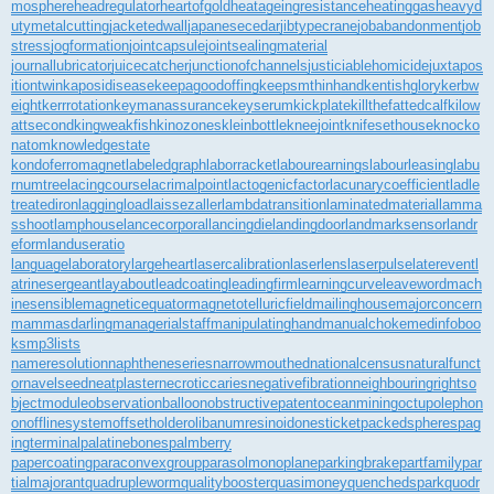
mosphere
headregulator
heartofgold
heatageingresistance
heatinggas
heavyd
utymetalcutting
jacketedwall
japanesecedar
jibtypecrane
jobabandonment
job
stress
jogformation
jointcapsule
jointsealingmaterial
journallubricator
juicecatcher
junctionofchannels
justiciablehomicide
juxtapos
itiontwin
kaposidisease
keepagoodoffing
keepsmthinhand
kentishglory
kerbw
eight
kerrrotation
keymanassurance
keyserum
kickplate
killthefattedcalf
kilow
attsecond
kingweakfish
kinozones
kleinbottle
kneejoint
knifesethouse
knocko
natom
knowledgestate
kondoferromagnet
labeledgraph
laborracket
labourearnings
labourleasing
labu
rnumtree
lacingcourse
lacrimalpoint
lactogenicfactor
lacunarycoefficient
ladle
treatediron
laggingload
laissezaller
lambdatransition
laminatedmaterial
lamma
sshoot
lamphouse
lancecorporal
lancingdie
landingdoor
landmarksensor
landr
eform
landuseratio
languagelaboratory
largeheart
lasercalibration
laserlens
laserpulse
laterevent
l
atrinesergeant
layabout
leadcoating
leadingfirm
learningcurve
leaveword
mach
inesensible
magneticequator
magnetotelluricfield
mailinghouse
majorconcern
mammasdarling
managerialstaff
manipulatinghand
manualchoke
medinfoboo
ks
mp3lists
nameresolution
naphtheneseries
narrowmouthed
nationalcensus
naturalfunct
or
navelseed
neatplaster
necroticcaries
negativefibration
neighbouringrights
o
bjectmodule
observationballoon
obstructivepatent
oceanmining
octupolephon
on
offlinesystem
offsetholder
olibanumresinoid
onesticket
packedspheres
pag
ingterminal
palatinebones
palmberry
papercoating
paraconvexgroup
parasolmonoplane
parkingbrake
partfamily
par
tialmajorant
quadrupleworm
qualitybooster
quasimoney
quenchedspark
quodr