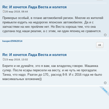
Re: И хочется Лада Веста и колется
20 мар 2018, 08:44
С
о
Приморье особый, в плане автомобилей регион. Многие из жителей
о
привыкли ездить на недорогих японских автомобилях. Да и с
б
щ
запчастями на них проблем нет. Но Веста хороша тем, что она
е
сделана под наши реалии, а с этим, ни один японец не сравнится.
н
и
е
kasper25062014
Цитата
Re: И хочется Лада Веста и колется
23 мар 2018, 13:02
С
о
Берите и не думайте, это я вам, как владелец говорю. Машинка
о
супер. После ксары пересели на весту, и не чуть не прогадали.
б
щ
Тачка, что надо. Разгон до 170,, расход 8-9. И с 2016 года не было
е
максимальных вложение))
н
и
е