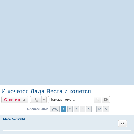
И хочется Лада Веста и колется
Ответить
152 сообщения
1
2
3
4
5
…
16
Klara Karlovna
Цитата