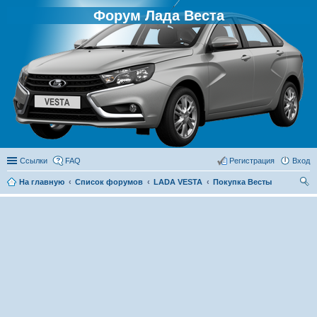
Форум Лада Веста
Ссылки
FAQ
Регистрация
Вход
На главную
Список форумов
LADA VESTA
Покупка Весты
ои
ск