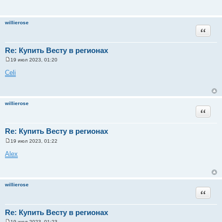
willierose
Цитата
Re: Купить Весту в регионах
19 июл 2023, 01:20
С
о
Celi
о
б
щ
е
н
willierose
и
Цитата
е
Re: Купить Весту в регионах
19 июл 2023, 01:22
С
о
Alex
о
б
щ
е
н
willierose
и
Цитата
е
Re: Купить Весту в регионах
19 июл 2023, 01:23