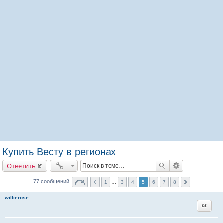
Купить Весту в регионах
Ответить
77 сообщений
1
…
3
4
5
6
7
8
willierose
Цитата