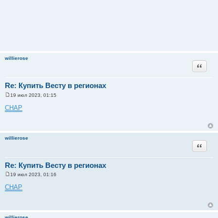
willierose
Цитата
Re: Купить Весту в регионах
19 июл 2023, 01:15
С
о
CHAP
о
б
щ
е
н
willierose
и
Цитата
е
Re: Купить Весту в регионах
19 июл 2023, 01:16
С
о
CHAP
о
б
щ
е
н
willierose