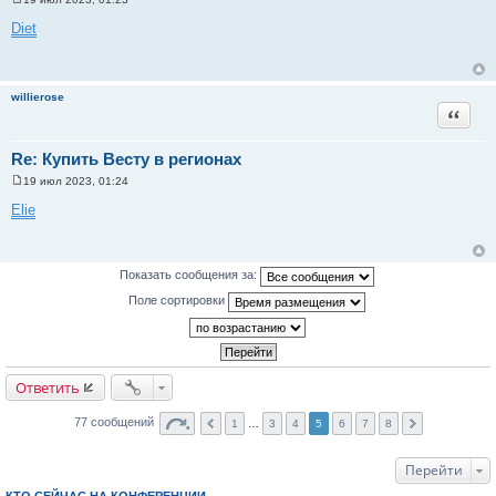
С
о
Diet
о
б
щ
е
н
willierose
и
Цитата
е
Re: Купить Весту в регионах
19 июл 2023, 01:24
С
о
Elie
о
б
щ
е
н
Показать сообщения за:
и
е
Поле сортировки
Ответить
77 сообщений
1
…
3
4
5
6
7
8
Перейти
КТО СЕЙЧАС НА КОНФЕРЕНЦИИ