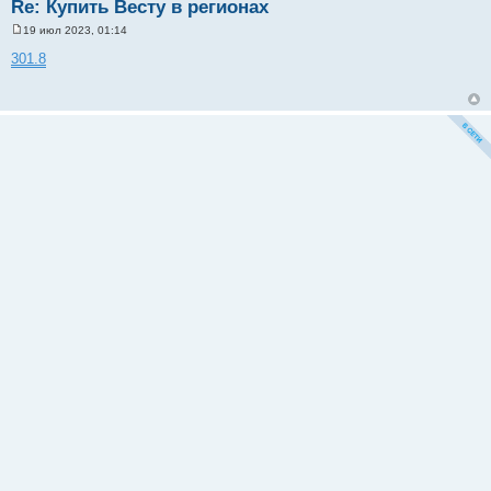
Re: Купить Весту в регионах
19 июл 2023, 01:14
С
о
301.8
о
б
щ
е
н
и
е