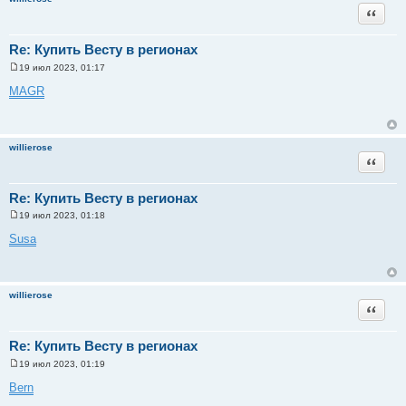
и
Цитата
е
Re: Купить Весту в регионах
19 июл 2023, 01:17
С
о
MAGR
о
б
щ
е
н
willierose
и
Цитата
е
Re: Купить Весту в регионах
19 июл 2023, 01:18
С
о
Susa
о
б
щ
е
н
willierose
и
Цитата
е
Re: Купить Весту в регионах
19 июл 2023, 01:19
С
о
Bern
о
б