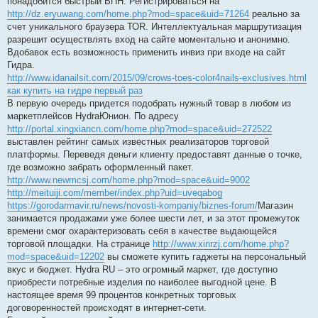
понадобится быстрый ВПН. Регистрироваться на
http://dz.eryuwang.com/home.php?mod=space&uid=71264
реально за
счет уникального браузера ТОR. Интеллектуальная маршрутизация
разрешит осуществлять вход на сайте моментально и анонимно.
Вдобавок есть возможность применить инвиз при входе на сайт
Гидра.
http://www.idanailsit.com/2015/09/crows-toes-color4nails-exclusives.html
как купить на гидре первый раз
В первую очередь придется подобрать нужный товар в любом из
маркетплейсов HydraЮнион. По адресу
http://portal.xingxiancn.com/home.php?mod=space&uid=272522
выставлен рейтинг самых известных реализаторов торговой
платформы. Переведя деньги клиенту предоставят данные о точке,
где возможно забрать оформленный пакет.
http://www.newmcsj.com/home.php?mod=space&uid=9002
http://meituiji.com/member/index.php?uid=uveqabog
https://gorodarmavir.ru/news/novosti-kompaniy/biznes-forum/
Магазин
занимается продажами уже более шести лет, и за этот промежуток
времени смог охарактеризовать себя в качестве выдающейся
торговой площадки. На странице
http://www.xinrzj.com/home.php?
mod=space&uid=12202
вы сможете купить гаджеты на персональный
вкус и бюджет. Hydra RU – это огромный маркет, где доступно
приобрести потребные изделия по наиболее выгодной цене. В
настоящее время 99 процентов конкретных торговых
договоренностей происходят в интернет-сети.