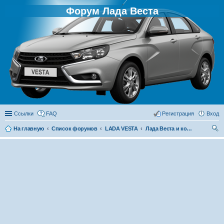
Форум Лада Веста
Ссылки
FAQ
Регистрация
Вход
На главную
Список форумов
LADA VESTA
Лада Веста и конкуренты
ои
ск