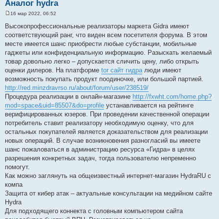
Аналог hydra
16 мар 2022, 06:52
С
о
Высокопрофессиональные реализаторы маркета Gidra имеют
о
соответствующий ранг, что виден всем посетителя форума. В этом
б
щ
месте имеется шанс приобрести любые субстанции, мобильные
е
гаджеты или конфиденциальную информацию. Разыскать желаемый
н
и
товар довольно легко – допускается сличить цену, либо открыть
е
оценки дилеров. На платформе
tor сайт гидра
люди имеют
возможность покупать продукт поодиночке, или большой партией.
http://red.minzdravrso.ru/about/forum/user/238519/
Процедура реализации в онлайн-магазине
http://fxwht.com/home.php?
mod=space&uid=85507&do=profile
устанавливается на рейтинге
верифицированных юзеров. При проведении качественной операции
потребитель ставит реализатору необходимую оценку, что для
остальных покупателей является доказательством для реализации
новых операций. В случае возникновения разногласий вы имеете
шанс пожаловаться в администрацию ресурса «Гидра» в целях
разрешения конкретных задач, тогда пользователю непременно
помогут.
Как можно заглянуть на общеизвестный интернет-магазин HydraRU с
компа
Защита от кибер атак – актуальные консультации на медийном сайте
Hydra
Для подходящего коннекта с головным компьютером сайта