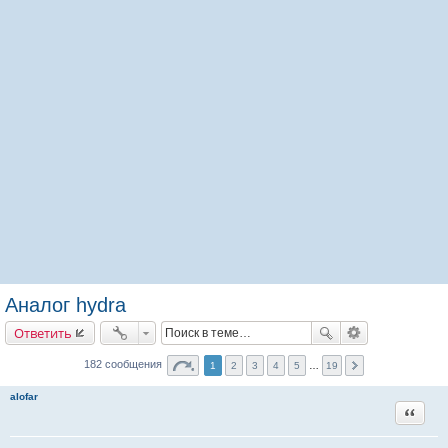
Аналог hydra
Ответить
182 сообщения
1
2
3
4
5
…
19
alofar
Цитата