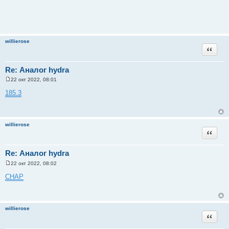
willierose
Цитата
Re: Аналог hydra
22 окт 2022, 08:01
С
о
185.3
о
б
щ
е
н
willierose
и
Цитата
е
Re: Аналог hydra
22 окт 2022, 08:02
С
о
CHAP
о
б
щ
е
н
willierose
и
Цитата
е