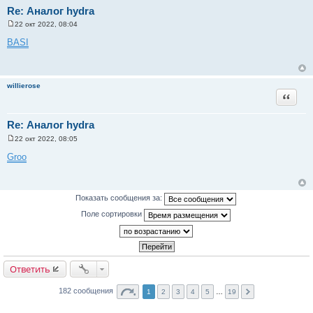
Re: Аналог hydra
22 окт 2022, 08:04
С
о
BASI
о
б
щ
е
н
willierose
и
Цитата
е
Re: Аналог hydra
22 окт 2022, 08:05
С
о
Groo
о
б
щ
е
н
Показать сообщения за:
и
е
Поле сортировки
Ответить
182 сообщения
1
2
3
4
5
…
19