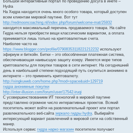
Большой интерактивный портал по проведению досуга в инете –
Hydra
На Хидра находится очень много особого товара, который доступен
всем клиентам мировой паутине. Вот тут
http://redmooncoaching.nl/index.php/forum/welcome-mat/25932
находится максимальный перечень продаваемого товара. На сайте
Гидра нельзя приобрести вещи классическим вариантом, а оплата
принимается лишь только на криптовалютные счета.
Наиболее часто на
https://www.blogger.com/profile/07908353118221212232
используют
эфириум и биткойн. Битки – это обособленная платежная система,
обеспечивающая наивысшую защиту юзеру. Имеется море типов
криптовалюты для покупки товаров в сети интернет. На сегодняшний
день в наибольшей степени подходящий путь скупиться анонимно в
интернете – это применить криптовалюту.
http://xingkuweb.com/home.php?mod=space&uid=129719
гидра анонимные покупки
http://inter-illusion.com/forum/user/17542-iruqi
С усовершенствованием ИТ технологий в мировой паутине
представлено огромное число интерактивных проектов. Всякий
посетитель может войти на развлекательный проект или портал
развлекательного веб-сайта
зеркало гидры hydra
. Выбирайте
интересующий вариант развлечений в мировой сети на собственный
манер.
Используя сервис
гидра нарко магазин
посетители получают