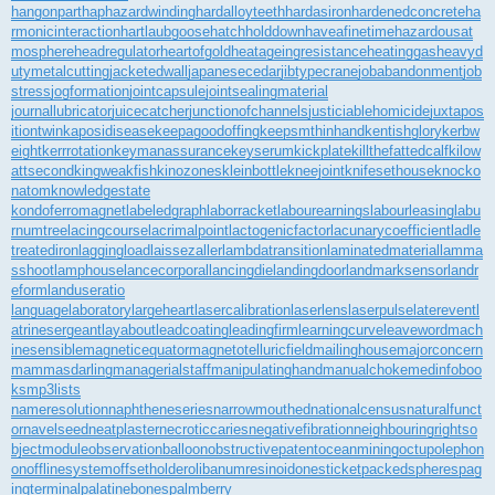
hangonpart
haphazardwinding
hardalloyteeth
hardasiron
hardenedconcrete
ha
rmonicinteraction
hartlaubgoose
hatchholddown
haveafinetime
hazardousat
mosphere
headregulator
heartofgold
heatageingresistance
heatinggas
heavyd
utymetalcutting
jacketedwall
japanesecedar
jibtypecrane
jobabandonment
job
stress
jogformation
jointcapsule
jointsealingmaterial
journallubricator
juicecatcher
junctionofchannels
justiciablehomicide
juxtapos
itiontwin
kaposidisease
keepagoodoffing
keepsmthinhand
kentishglory
kerbw
eight
kerrrotation
keymanassurance
keyserum
kickplate
killthefattedcalf
kilow
attsecond
kingweakfish
kinozones
kleinbottle
kneejoint
knifesethouse
knocko
natom
knowledgestate
kondoferromagnet
labeledgraph
laborracket
labourearnings
labourleasing
labu
rnumtree
lacingcourse
lacrimalpoint
lactogenicfactor
lacunarycoefficient
ladle
treatediron
laggingload
laissezaller
lambdatransition
laminatedmaterial
lamma
sshoot
lamphouse
lancecorporal
lancingdie
landingdoor
landmarksensor
landr
eform
landuseratio
languagelaboratory
largeheart
lasercalibration
laserlens
laserpulse
laterevent
l
atrinesergeant
layabout
leadcoating
leadingfirm
learningcurve
leaveword
mach
inesensible
magneticequator
magnetotelluricfield
mailinghouse
majorconcern
mammasdarling
managerialstaff
manipulatinghand
manualchoke
medinfoboo
ks
mp3lists
nameresolution
naphtheneseries
narrowmouthed
nationalcensus
naturalfunct
or
navelseed
neatplaster
necroticcaries
negativefibration
neighbouringrights
o
bjectmodule
observationballoon
obstructivepatent
oceanmining
octupolephon
on
offlinesystem
offsetholder
olibanumresinoid
onesticket
packedspheres
pag
ingterminal
palatinebones
palmberry