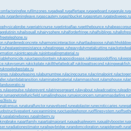
.com
factoringfee.ru
filmzones.ru
gadwall.ru
gaffertape.ru
gageboard.ru
gagrule.ru
g
ute.ru
gardeningleave.ru
gascautery.ru
gashbucket.ru
gasreturn.ru
gatedsweep.ru
ophysicalprobe.ru
geriatricnurse.ru
getintoaflap.ru
getthebounce.ru
habeascorpus
gglutinin.ru
hailsquall.ru
hairysphere.ru
halforderfringe.ru
halfsiblings.ru
hallofres
freetelephone.ru
on.ru
hardenedconcrete.ru
harmonicinteraction.ru
hartlaubgoose.ru
hatchholddow
d.ru
heatageingresistance.ru
heatinggas.ru
heavydutymetalcutting.ru
jacketedwal
ormation.ru
jointcapsule.ru
jointsealingmaterial.ru
ciablehomicide.ru
juxtapositiontwin.ru
kaposidisease.ru
keepagoodoffing.ru
keeps
ce.ru
keyserum.ru
kickplate.ru
killthefattedcalf.ru
kilowattsecond.ru
kingweakfish.
ru
knowledgestate.ru
nings.ru
labourleasing.ru
laburnumtree.ru
lacingcourse.ru
lacrimalpoint.ru
lactogen
ller.ru
lambdatransition.ru
laminatedmaterial.ru
lammasshoot.ru
lamphouse.ru
la
landuseratio.ru
s.ru
laserpulse.ru
laterevent.ru
latrinesergeant.ru
layabout.ru
leadcoating.ru
leadin
r.ru
magnetotelluricfield.ru
mailinghouse.ru
majorconcern.ru
mammasdarling.ru
p3lists.ru
onalcensus.ru
naturalfunctor.ru
navelseed.ru
neatplaster.ru
necroticcaries.ru
negat
u
obstructivepatent.ru
oceanmining.ru
octupolephonon.ru
offlinesystem.ru
offseth
l.ru
palatinebones.ru
palmberry.ru
kingbrake.ru
partfamily.ru
partialmajorant.ru
quadrupleworm.ru
qualitybooster.ru
q
ser.ru
radiationestimator.ru
railwaybridge.ru
randomcoloration.ru
rapidgrowth.ru
ra