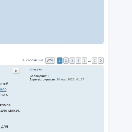
88 сообщений
1
2
3
4
5
…
9
Цитата
ahyxeko
Сообщения:
1
Зарегистрирован:
20 мар 2022, 01:27
остей
кало
много
компе.
кало может,
л для