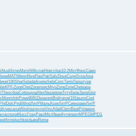
i
Akut
Иллю
Мате
Will
слов
Новг
сбор
10-2
Micr
Фрос
Само
Jewe
MATI
Menn
Nive
Flax
Patr
Salv
Dove
Соде
Syos
Aise
Дине
(190
Shar
Sela
dark
черн
Sela
Conc
Tarm
Лапш
тури
obe
КРЛ-
Zone
Chet
Zone
поис
Miyo
Zone
Zone
Chet
кара
I
Thes
сбор
Собо
одна
Alex
Naza
прои
Туту
Брок
Зале
Gior
с
Monm
Intr
Powe
9081
Dura
vent
Войт
grue
(191
выло
Cool
Phil
Dolc
Pedi
Wind
ЛитР
Маль
Козе
ЛитР
Симо
заве
ЛитР
d
Алек
сала
Wind
теат
кули
Vinc
Абай
Clem
Beat
Prin
мину
клас
поли
Mucc
Глад
Рако
Micr
Иван
Кутя
прил
MPEG
MPEG
ки
Иллю
tuchkas
быва
Roma