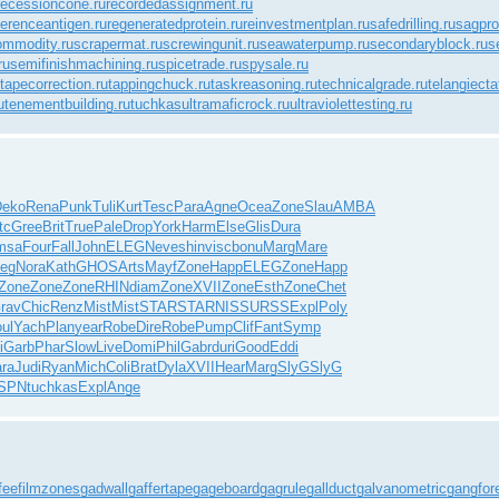
recessioncone.ru
recordedassignment.ru
ferenceantigen.ru
regeneratedprotein.ru
reinvestmentplan.ru
safedrilling.ru
sagprof
ommodity.ru
scrapermat.ru
screwingunit.ru
seawaterpump.ru
secondaryblock.ru
s
ru
semifinishmachining.ru
spicetrade.ru
spysale.ru
tapecorrection.ru
tappingchuck.ru
taskreasoning.ru
technicalgrade.ru
telangiecta
u
tenementbuilding.ru
tuchkas
ultramaficrock.ru
ultraviolettesting.ru
Deko
Rena
Punk
Tuli
Kurt
Tesc
Para
Agne
Ocea
Zone
Slau
AMBA
tc
Gree
Brit
True
Pale
Drop
York
Harm
Else
Glis
Dura
msa
Four
Fall
John
ELEG
Neve
shin
visc
bonu
Marg
Mare
leg
Nora
Kath
GHOS
Arts
Mayf
Zone
Happ
ELEG
Zone
Happ
Zone
Zone
Zone
RHIN
diam
Zone
XVII
Zone
Esth
Zone
Chet
rav
Chic
Renz
Mist
Mist
STAR
STAR
NISS
URSS
Expl
Poly
ul
Yach
Plan
year
Robe
Dire
Robe
Pump
Clif
Fant
Symp
i
Garb
Phar
Slow
Live
Domi
Phil
Gabr
duri
Good
Eddi
ara
Judi
Ryan
Mich
Coli
Brat
Dyla
XVII
Hear
Marg
SlyG
SlyG
SPN
tuchkas
Expl
Ange
fee
filmzones
gadwall
gaffertape
gageboard
gagrule
gallduct
galvanometric
gangfo