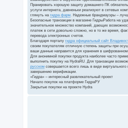
Пранировать хорошую защиту домашнего ПК обязатель
услуги интернета, давненьки реализуют в сетевых ко
глянуть на
гидра фарм
. Надежные брандмауэры – лучш
Безопасные транзакции в магазине ГидрыРабота на уд
значительное множество компаний, дающих возможнос
платеж в сети довольно сложно, но в то же время, фа
перевода электронных счетов.
Благодаря порталу
гидра официальный сайт Владивос
своим покупателям отличную степень защиты при осущ
ваши данные направится для хранения в шифрованном
Для анонимной покупки продукта наиболее часто прим
выполнить покупку на HydraRU. Для транзакции возмож
русском
совершается всего лишь в виде виртуального 
завершению верификации.
«Гидра» – интересный развлекательный проект
Начало покупок на платформе ГидраРУ
Закрытые покупки на проекте Hydra