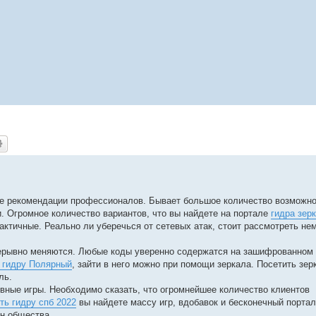
ые рекомендации профессионалов. Бывает большое количество возможн
и. Огромное количество вариантов, что вы найдете на портале
гидра зер
рактичные. Реально ли уберечься от сетевых атак, стоит рассмотреть не
рерывно меняются. Любые коды уверенно содержатся на зашифрованном 
ь гидру Полярный
, зайти в него можно при помощи зеркала. Посетить зер
ль.
вные игры. Необходимо сказать, что огромнейшее количество клиентов
ть гидру спб 2022
вы найдете массу игр, вдобавок и бесконечный порта
н общества.