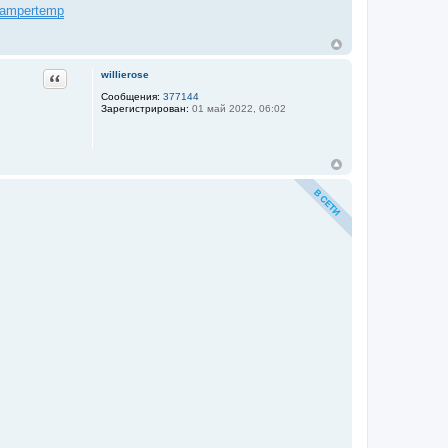
damper
temp
Цитата
willierose
Сообщения:
377144
Зарегистрирован:
01 май 2022, 06:02