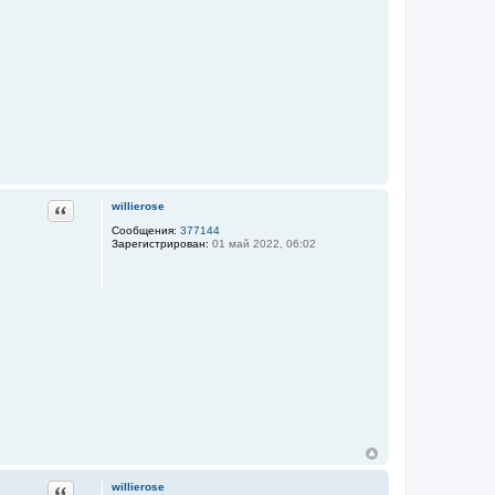
Цитата
willierose
Сообщения:
377144
Зарегистрирован:
01 май 2022, 06:02
Цитата
willierose