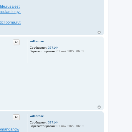
ile.ru
salest
ecularclergy.
ticlipoma.ru
t
Цитата
willierose
Сообщения:
377144
Зарегистрирован:
01 май 2022, 06:02
Цитата
willierose
Сообщения:
377144
Зарегистрирован:
01 май 2022, 06:02
reman
gangw