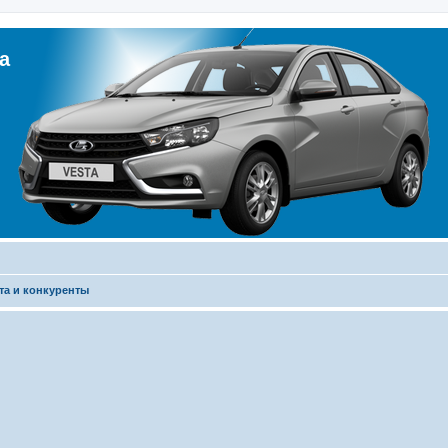
а
та и конкуренты