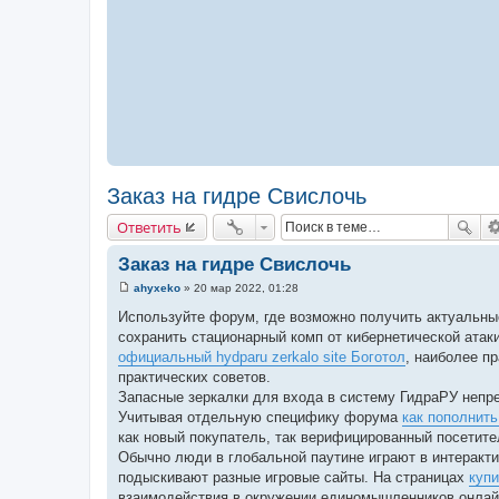
Заказ на гидре Свислочь
Ответить
Заказ на гидре Свислочь
ahyxeko
»
20 мар 2022, 01:28
С
о
Используйте форум, где возможно получить актуальн
о
сохранить стационарный комп от кибернетической атак
б
щ
официальный hydparu zerkalo site Боготол
, наиболее п
е
практических советов.
н
и
Запасные зеркалки для входа в систему ГидраРУ неп
е
Учитывая отдельную специфику форума
как пополнит
как новый покупатель, так верифицированный посетите
Обычно люди в глобальной паутине играют в интеракти
подыскивают разные игровые сайты. На страницах
купи
взаимодействия в окружении единомышленников онлай