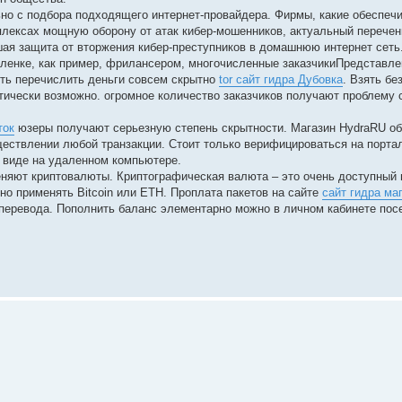
но с подбора подходящего интернет-провайдера. Фирмы, какие обеспеч
мплексах мощную оборону от атак кибер-мошенников, актуальный перече
ая защита от вторжения кибер-преступников в домашнюю интернет сеть
аленке, как пример, фрилансером, многочисленные заказчикиПредставле
ть перечислить деньги совсем скрытно
tor сайт гидра Дубовка
. Взять бе
ктически возможно. огромное количество заказчиков получают проблему 
ток
юзеры получают серьезную степень скрытности. Магазин HydraRU о
ествлении любой транзакции. Стоит только верифицироваться на портал
 виде на удаленном компьютере.
еняют криптовалюты. Криптографическая валюта – это очень доступный 
но применять Bitcoin или ETH. Проплата пакетов на сайте
сайт гидра ма
перевода. Пополнить баланс элементарно можно в личном кабинете пос