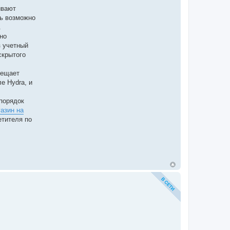
ивают
нь возможно
.
но
з учетный
скрытого
бещает
е Hydra, и
порядок
газин на
етителя по