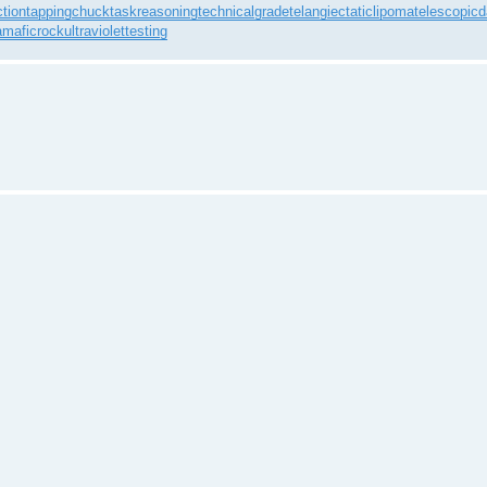
ction
tappingchuck
taskreasoning
technicalgrade
telangiectaticlipoma
telescopic
ramaficrock
ultraviolettesting