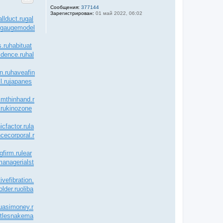
Сообщения:
377144
Зарегистрирован:
01 май 2022, 06:02
allduct.ru
gal
gaugemodel
.ru
habituat
idence.ru
hal
n.ru
haveafin
l.ru
japanes
mthinhand.r
ru
kinozone
icfactor.ru
la
ncecorporal.r
gfirm.ru
lear
managerialst
ivefibration.
older.ru
oliba
uasimoney.r
ttlesnakema