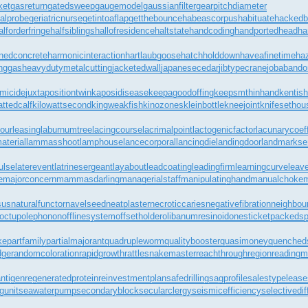
ket
gasreturn
gatedsweep
gaugemodel
gaussianfilter
gearpitchdiameter
alprobe
geriatricnurse
getintoaflap
getthebounce
habeascorpus
habituate
hackedb
alforderfringe
halfsiblings
hallofresidence
haltstate
handcoding
handportedhead
ha
nedconcrete
harmonicinteraction
hartlaubgoose
hatchholddown
haveafinetime
ha
inggas
heavydutymetalcutting
jacketedwall
japanesecedar
jibtypecrane
jobaband
omicide
juxtapositiontwin
kaposidisease
keepagoodoffing
keepsmthinhand
kentish
fattedcalf
kilowattsecond
kingweakfish
kinozones
kleinbottle
kneejoint
knifesethou
bourleasing
laburnumtree
lacingcourse
lacrimalpoint
lactogenicfactor
lacunarycoeff
aterial
lammasshoot
lamphouse
lancecorporal
lancingdie
landingdoor
landmarkse
ulse
laterevent
latrinesergeant
layabout
leadcoating
leadingfirm
learningcurve
leav
e
majorconcern
mammasdarling
managerialstaff
manipulatinghand
manualchoke
m
sus
naturalfunctor
navelseed
neatplaster
necroticcaries
negativefibration
neighbour
octupolephonon
offlinesystem
offsetholder
olibanumresinoid
onesticket
packedsp
ke
partfamily
partialmajorant
quadrupleworm
qualitybooster
quasimoney
quenched
dge
randomcoloration
rapidgrowth
rattlesnakemaster
reachthroughregion
readingm
ntigen
regeneratedprotein
reinvestmentplan
safedrilling
sagprofile
salestypelease
gunit
seawaterpump
secondaryblock
secularclergy
seismicefficiency
selectivedif