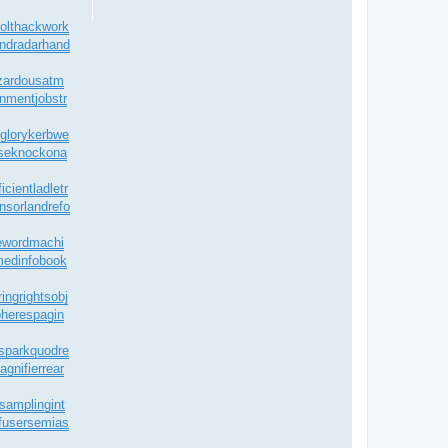
olt
hackwork
ndradar
hand
zardousatm
onment
jobstr
glory
kerbwe
se
knockona
icient
ladletr
nsor
landrefo
eword
machi
edinfobook
ingrights
obj
heres
pagin
spark
quodre
agnifier
rear
samplingint
fuser
semias