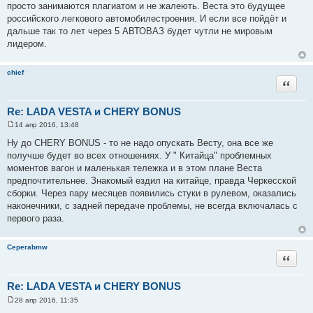
щ
просто занимаются плагиатом и не жалеють. Веста это будущее
е
российского легкового автомобилестроения. И если все пойдёт и
н
и
дальше так то лет через 5 АВТОВАЗ будет чутли не мировым
е
лидером.
chief
Цитата
Re: LADA VESTA и CHERY BONUS
14 апр 2016, 13:48
С
о
Ну до CHERY BONUS - то не надо опускать Весту, она все же
о
получше будет во всех отношениях. У " Китайца" проблемных
б
щ
моментов вагон и маленькая тележка и в этом плане Веста
е
предпочтительнее. Знакомый ездил на китайце, правда Черкесской
н
и
сборки. Через пару месяцев появились стуки в рулевом, оказались
е
наконечники, с задней передаче проблемы, не всегда включалась с
первого раза.
Серегаbmw
Цитата
Re: LADA VESTA и CHERY BONUS
28 апр 2016, 11:35
С