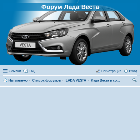
Форум Лада Веста
Ссылки
FAQ
Регистрация
Вход
На главную
Список форумов
LADA VESTA
Лада Веста и конкуренты
ои
ск