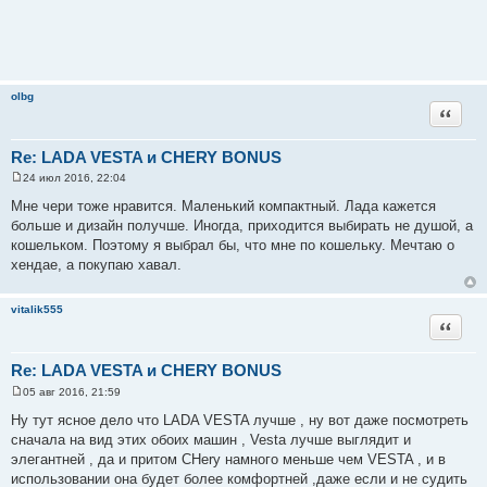
olbg
Цитата
Re: LADA VESTA и CHERY BONUS
24 июл 2016, 22:04
С
о
Мне чери тоже нравится. Маленький компактный. Лада кажется
о
больше и дизайн получше. Иногда, приходится выбирать не душой, а
б
щ
кошельком. Поэтому я выбрал бы, что мне по кошельку. Мечтаю о
е
хендае, а покупаю хавал.
н
и
е
vitalik555
Цитата
Re: LADA VESTA и CHERY BONUS
05 авг 2016, 21:59
С
о
Ну тут ясное дело что LADA VESTA лучше , ну вот даже посмотреть
о
сначала на вид этих обоих машин , Vesta лучше выглядит и
б
щ
элегантней , да и притом CHery намного меньше чем VESTA , и в
е
использовании она будет более комфортней ,даже если и не судить
н