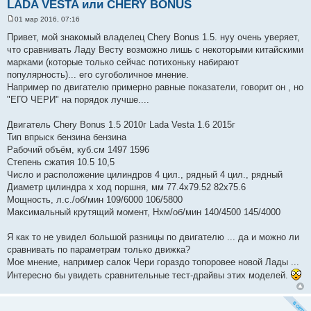
LADA VESTA или CHERY BONUS
01 мар 2016, 07:16
С
о
Привет, мой знакомый владелец Chery Bonus 1.5. нуу очень уверяет,
о
что сравнивать Ладу Весту возможно лишь с некоторыми китайскими
б
щ
марками (которые только сейчас потихоньку набирают
е
популярность)... его сугоболичное мнение.
н
и
Например по двигателю примерно равные показатели, говорит он , но
е
"ЕГО ЧЕРИ" на порядок лучше....
Двигатель Chery Bonus 1.5 2010г Lada Vesta 1.6 2015г
Тип впрыск бензина бензина
Рабочий объём, куб.см 1497 1596
Степень сжатия 10.5 10,5
Число и расположение цилиндров 4 цил., рядный 4 цил., рядный
Диаметр цилиндра х ход поршня, мм 77.4х79.52 82х75.6
Мощность, л.с./об/мин 109/6000 106/5800
Максимальный крутящий момент, Нхм/об/мин 140/4500 145/4000
Я как то не увидел большой разницы по двигателю ... да и можно ли
сравнивать по параметрам только движка?
Мое мнение, например салок Чери гораздо топоровее новой Лады ...
Интересно бы увидеть сравнительные тест-драйвы этих моделей.