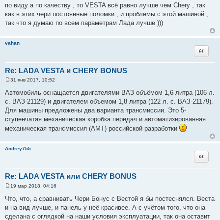
и
по виду а по качеству , то VESTA всё равно лучше чем Chery , так
е
как в этих чери постоянные поломки , и проблемы с этой машиной ,
так что я думаю по всем параметрам Лада лучше )))
vahan
Цитата
Re: LADA VESTA и CHERY BONUS
31 янв 2017, 10:52
С
о
Автомобиль оснащается двигателями ВАЗ объёмом 1,6 литра (106 л.
о
с. ВАЗ-21129) и двигателем объемом 1,8 литра (122 л. с. ВАЗ-21179).
б
щ
Для машины предложены два варианта трансмиссии. Это 5-
е
ступенчатая механическая коробка передач и автоматизированная
н
и
механическая трансмиссия (АМТ) российской разработки
е
Andrey755
Цитата
Re: LADA VESTA или CHERY BONUS
19 мар 2018, 04:16
С
о
Что, что, а сравнивать Чери Бонус с Вестой я бы постеснялся. Веста
о
и на вид лучше, и панель у неё красивее. А с учётом того, что она
б
щ
сделана с оглядкой на наши условия эксплуатации, так она оставит
е