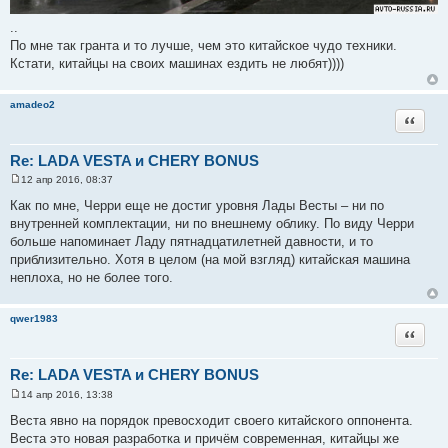
..
По мне так гранта и то лучше, чем это китайское чудо техники.
Кстати, китайцы на своих машинах ездить не любят))))
amadeo2
Цитата
Re: LADA VESTA и CHERY BONUS
12 апр 2016, 08:37
С
о
Как по мне, Черри еще не достиг уровня Лады Весты – ни по
о
внутренней комплектации, ни по внешнему облику. По виду Черри
б
щ
больше напоминает Ладу пятнадцатилетней давности, и то
е
приблизительно. Хотя в целом (на мой взгляд) китайская машина
н
и
неплоха, но не более того.
е
qwer1983
Цитата
Re: LADA VESTA и CHERY BONUS
14 апр 2016, 13:38
С
о
Веста явно на порядок превосходит своего китайского оппонента.
о
Веста это новая разработка и причём современная, китайцы же
б