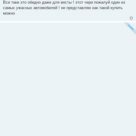
о
Все таки это обидно даже для весты ! этот чери пожалуй один из
о
самых ужасных автомобилей ! не представляю как такой купить
б
щ
можно
е
н
и
е