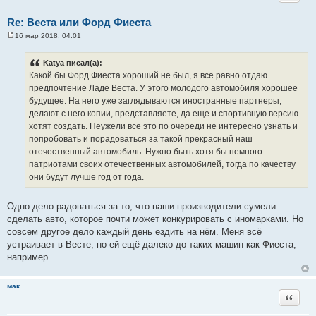
Re: Веста или Форд Фиеста
16 мар 2018, 04:01
С
о
о
Katya писал(а):
б
Какой бы Форд Фиеста хороший не был, я все равно отдаю
щ
е
предпочтение Ладе Веста. У этого молодого автомобиля хорошее
н
будущее. На него уже заглядываются иностранные партнеры,
и
е
делают с него копии, представляете, да еще и спортивную версию
хотят создать. Неужели все это по очереди не интересно узнать и
попробовать и порадоваться за такой прекрасный наш
отечественный автомобиль. Нужно быть хотя бы немного
патриотами своих отечественных автомобилей, тогда по качеству
они будут лучше год от года.
Одно дело радоваться за то, что наши производители сумели
сделать авто, которое почти может конкурировать с иномарками. Но
совсем другое дело каждый день ездить на нём. Меня всё
устраивает в Весте, но ей ещё далеко до таких машин как Фиеста,
например.
мак
Цитата