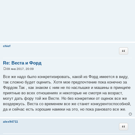
chief
Цитата
Re: Веста и Форд
09 янв 2017, 20:09
С
о
Все же надо было конкретизировать, какой из Форд имеется в виду,
о
так сложно будет оценить. Хотя мое предпочтение пока конечно за
б
щ
Фордом.Так , как знаком с ним не по наслышке и машины в принципе
е
приятные во всех отношениях и некоторые не смотря на возраст,
н
и
могут дать фору той же Весте. Но без конкретики от оценок все же
е
воздержусь. Веста со временем все же станет конкурентоспособной,
да и сейчас есть хорошие намеки на это, но пока рановато все же.
alex94711
Цитата