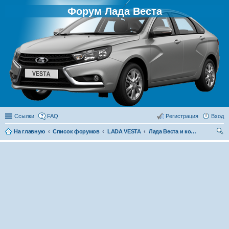
Форум Лада Веста
Ссылки
FAQ
Регистрация
Вход
На главную
Список форумов
LADA VESTA
Лада Веста и конкуренты
ои
ск