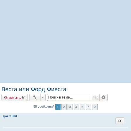
Веста или Форд Фиеста
Ответить
58 сообщений
1
2
3
4
5
6
qwer1983
Цитата