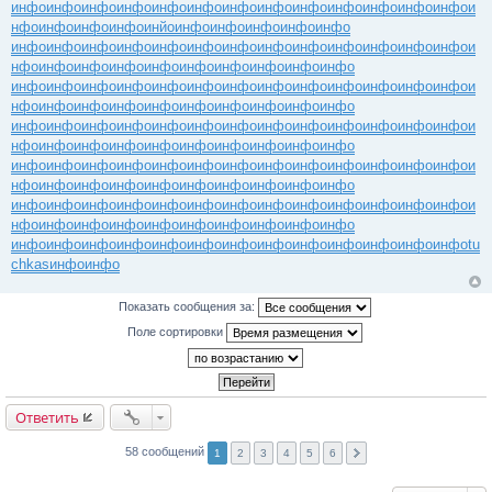
инфо
инфо
инфо
инфо
инфо
инфо
инфо
инфо
инфо
инфо
инфо
инфо
инфо
и
нфо
инфо
инфо
инфо
инйо
инфо
инфо
инфо
инфо
инфо
инфо
инфо
инфо
инфо
инфо
инфо
инфо
инфо
инфо
инфо
инфо
инфо
инфо
и
нфо
инфо
инфо
инфо
инфо
инфо
инфо
инфо
инфо
инфо
инфо
инфо
инфо
инфо
инфо
инфо
инфо
инфо
инфо
инфо
инфо
инфо
инфо
и
нфо
инфо
инфо
инфо
инфо
инфо
инфо
инфо
инфо
инфо
инфо
инфо
инфо
инфо
инфо
инфо
инфо
инфо
инфо
инфо
инфо
инфо
инфо
и
нфо
инфо
инфо
инфо
инфо
инфо
инфо
инфо
инфо
инфо
инфо
инфо
инфо
инфо
инфо
инфо
инфо
инфо
инфо
инфо
инфо
инфо
инфо
и
нфо
инфо
инфо
инфо
инфо
инфо
инфо
инфо
инфо
инфо
инфо
инфо
инфо
инфо
инфо
инфо
инфо
инфо
инфо
инфо
инфо
инфо
инфо
и
нфо
инфо
инфо
инфо
инфо
инфо
инфо
инфо
инфо
инфо
инфо
инфо
инфо
инфо
инфо
инфо
инфо
инфо
инфо
инфо
инфо
инфо
инфо
tu
chkas
инфо
инфо
Показать сообщения за:
Поле сортировки
Ответить
58 сообщений
1
2
3
4
5
6