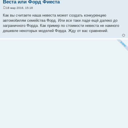
Веста или Форд Фиеста
18 мар 2016, 15:18
С
о
Как вы считаете наша невеста может создать конкуренцию
о
автомобилям семейства Форд. Или все таки ладе ещё далеко до
б
щ
заграничного Форда. Как пример по стоимости невеста не намного
е
дешевле некоторых моделей Форда. Жду от вас сравнений.
н
и
е