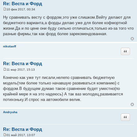
Re: Веста и Форд
10 фев 2017, 00:34
С
о
Ну сравнивать весту с фордом,это уже слишком.Вейту делают для
о
бюджетного варианта,а форды делаю уже для более кофмортной
б
щ
жизни.Да и по цене они буду сильно отличаться,только из-за того что
е
разные фирмы,так как форд более зарекомендованная.
н
и
е
nikolaeff
Цитата
Re: Веста и Форд
11 мар 2017, 15:13
С
о
Конечно как уже тут писали,нелепо сравнивать бюджетную
о
модель(тем более только начавшую развиваться компанию) с
б
щ
фордом.В будущем думаю такое сравнение будет уместно(по
е
крайней мере я на это надеюсь) А так ваз молодец,развивается
н
и
потихоньку.И спрос на автомобили велик.
е
Andryuha
Цитата
Re: Веста и Форд
01 май 2017, 13:07