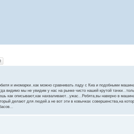
биля и иномарки..как можно сравнивать ладу с Киа и подобными машина
гда видимо мы не увидим у нас на рынке чисто нашей крутой тачки...толь
ешь как описывают,как нахваливают...ужас...Ребята,вы наверно в машин
торый делают для людей.а не вот эти в ковычках совершенства,на кото
асов...