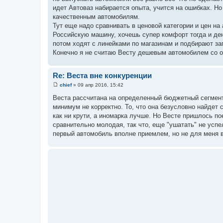
идет Автоваз набирается опыта, учится на ошибках. Но
качественным автомобилям.
Тут еще надо сравнивать в ценовой категории и цен на
Российскую машину, хочешь супер комфорт тогда и де
потом ходят с линейками по магазинам и подбирают за
Конечно я не считаю Весту дешевым автомобилем со от
Re: Веста вне конкуренции
chief
»
09 апр 2016, 15:42
С
о
Веста рассчитана на определенный бюджетный сегмент и
о
минимум не корректно. То, что она безусловно найдет 
б
щ
как ни крути, а иномарка лучше. Но Весте пришлось по
е
сравнительно молодая, так что, еще "ушатать" не усп
н
и
первый автомобиль вполне приемлем, но не для меня в
е