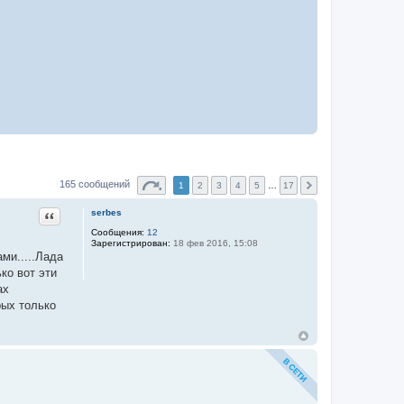
165 сообщений
1
2
3
4
5
…
17
Цитата
serbes
Сообщения:
12
Зарегистрирован:
18 фев 2016, 15:08
ми.....Лада
ко вот эти
ах
рых только