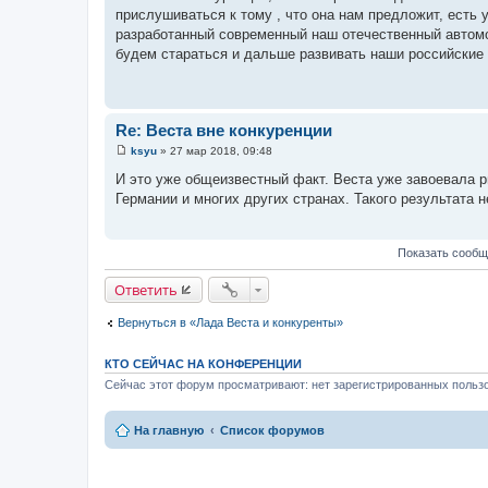
о
прислушиваться к тому , что она нам предложит, есть у
б
щ
разработанный современный наш отечественный автомо
е
будем стараться и дальше развивать наши российские
н
и
е
Re: Веста вне конкуренции
ksyu
»
27 мар 2018, 09:48
С
о
И это уже общеизвестный факт. Веста уже завоевала р
о
Германии и многих других странах. Такого результата н
б
щ
е
н
Показать сообщ
и
е
Ответить
Вернуться в «Лада Веста и конкуренты»
КТО СЕЙЧАС НА КОНФЕРЕНЦИИ
Сейчас этот форум просматривают: нет зарегистрированных пользо
На главную
Список форумов