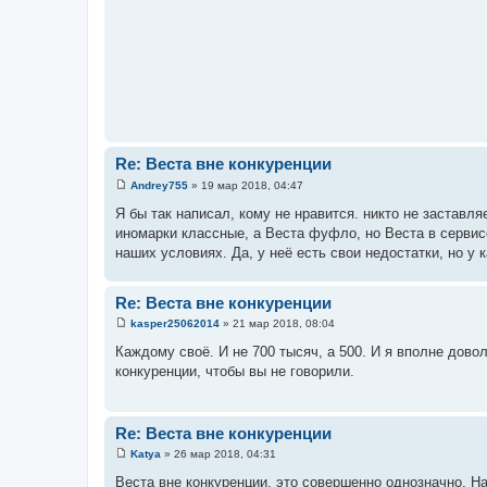
Re: Веста вне конкуренции
Andrey755
»
19 мар 2018, 04:47
С
о
Я бы так написал, кому не нравится. никто не заставля
о
иномарки классные, а Веста фуфло, но Веста в сервис
б
щ
наших условиях. Да, у неё есть свои недостатки, но у 
е
н
и
Re: Веста вне конкуренции
е
kasper25062014
»
21 мар 2018, 08:04
С
о
Каждому своё. И не 700 тысяч, а 500. И я вполне довол
о
конкуренции, чтобы вы не говорили.
б
щ
е
н
и
Re: Веста вне конкуренции
е
Katya
»
26 мар 2018, 04:31
С
о
Веста вне конкуренции, это совершенно однозначно. Н