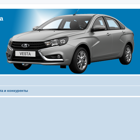
а
та и конкуренты