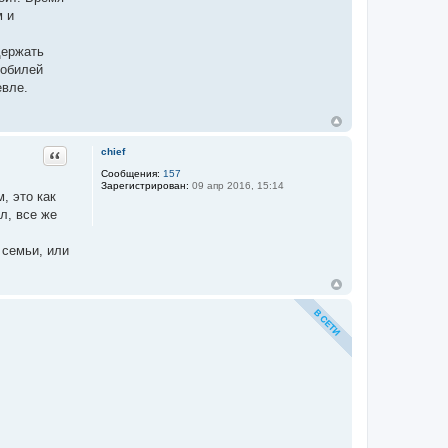
м и
держать
мобилей
евле.
Цитата
chief
Сообщения:
157
Зарегистрирован:
09 апр 2016, 15:14
, это как
л, все же
 семьи, или