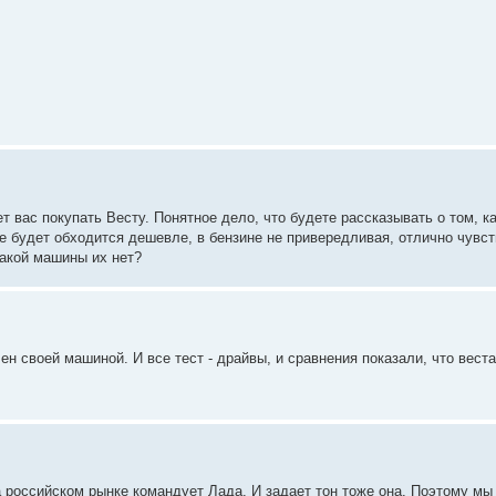
ет вас покупать Весту. Понятное дело, что будете рассказывать о том, к
е будет обходится дешевле, в бензине не привередливая, отлично чувст
какой машины их нет?
ен своей машиной. И все тест - драйвы, и сравнения показали, что веста
а российском рынке командует Лада. И задает тон тоже она. Поэтому мы