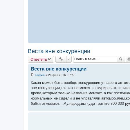
Веста вне конкуренции
Ответить
Веста вне конкуренции
serbes
»
20 фев 2016, 07:58
С
о
Какая может быть вообще конкуренция у нашего автомо
о
вне конкуренции,так как не может конкурировать и нико
б
щ
дрова,которым только названия меняют..а как послуша
е
нормальных не сидели и не управляли автомобилем,ко
н
и
бабки отмывают....Ау,народ,вы куда тратите 700 000 руб
е