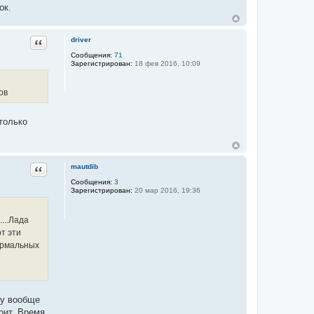
ок.
Цитата
driver
Сообщения:
71
Зарегистрирован:
18 фев 2016, 10:09
ов
 только
Цитата
mautdib
Сообщения:
3
Зарегистрирован:
20 мар 2016, 19:36
...Лада
от эти
нормальных
зу вообще
оит. Время