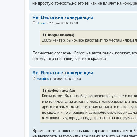
не простую тонкость,но это ни как не влияет на конку
н
и
е
Re: Веста вне конкуренции
driver
»
27 фев 2016, 19:38
С
о
о
kengar писал(а):
б
100% хейтер. рынок всё расставит по местам - люди л
щ
е
н
и
Полностью согласен. Спрос на автомобиль покажет, что 
е
потому, что они наши, как-то некрасиво.
Re: Веста вне конкуренции
mautdib
»
20 мар 2016, 20:08
С
о
о
serbes писал(а):
б
Какая может быть вообще конкуренция у нашего автом
щ
е
вне конкуренции,так как не может конкурировать и ник
н
дрова,которым только названия меняют..а как послуш
и
е
не сидели и не управляли автомобилем,который делаю
отмывают....Ау,народ,вы куда тратите 700 000 рубасов.
Время покажет пока очень мало времени прошло что бы
не выпускать автомобили все равно все что не сделае