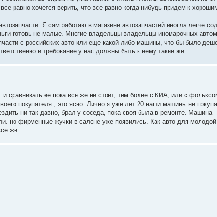
 все равно хочется верить, что все равно когда нибудь придем к хороши
 автозапчасти. Я сам работаю в магазине автозапчастей иногла легче со
ньги готовь не малые. Многие владельцы владельцы иномарочных авто
пчасти с российских авто или еще какой либо машины, что бы было деш
ветственно и требование у нас должны быть к нему такие же.
 сравнивать ее пока все же не стоит, тем более с КИА, или с фольксом
своего покупателя , это ясно. Лично я уже лет 20 наши машины не покупа
ездить ни так давно, брал у соседа, пока своя была в ремонте. Машина
ели, но фирменные жучки в салоне уже появились. Как авто для молодой
се же.