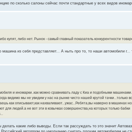
ренцию по сколько салоны сейчас почти стандартные у всех видов иномар
ибо купят, либо нет. Рынок - самый главный показатель конкурентности товар
машина из себя представляет... А ныть про то, то наши автомобили г...
обиля и иномарки..как можно сравнивать ладу с Киа и подобными машинами..
огда видимо мы не увидим у нас на рынке чисто нашей крутой тачки...только в
аешь как описывают,как нахваливают...ужас...Ребята,вы наверно в машинах 
т для людей.а не вот эти в ковычках совершенства,на которых только бабки
..
 делать какие либо выводы. Если так рассуждать то это значит Автова
т Российский автопром по умолчанию считать плохим автомобилем не ст