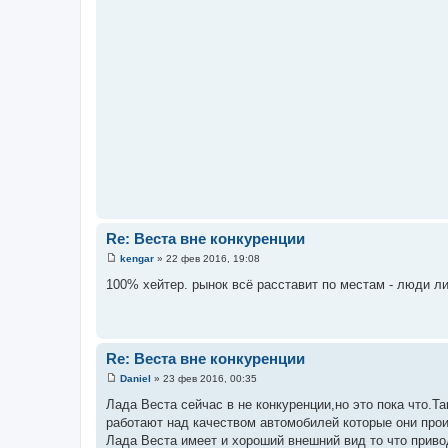
Re: Веста вне конкуренции
kengar
»
22 фев 2016, 19:08
С
о
100% хейтер. рынок всё расставит по местам - люди ли
о
б
щ
е
н
и
Re: Веста вне конкуренции
е
Daniel
»
23 фев 2016, 00:35
С
о
Лада Веста сейчас в не конкуренции,но это пока что.
о
работают над качеством автомобилей которые они прои
б
щ
Лада Веста имеет и хороший внешний вид то что приво
е