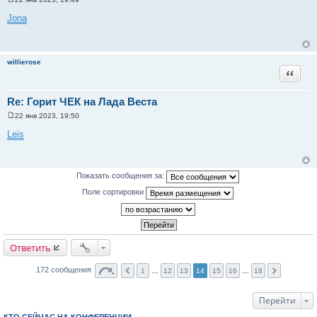
С
о
Jona
о
б
щ
е
н
willierose
и
Цитата
е
Re: Горит ЧЕК на Лада Веста
22 янв 2023, 19:50
С
о
Leis
о
б
щ
е
н
Показать сообщения за:
и
е
Поле сортировки
Ответить
172 сообщения
1
…
12
13
14
15
16
…
18
Перейти
КТО СЕЙЧАС НА КОНФЕРЕНЦИИ