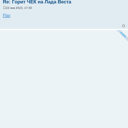
Re: Горит ЧЕК на Лада Веста
22 янв 2023, 17:30
С
о
Plan
о
б
щ
е
н
и
е