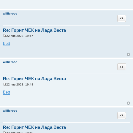
willierose
Цитата
Re: Горит ЧЕК на Лада Веста
22 янв 2023, 19:47
С
о
Bett
о
б
щ
е
н
willierose
и
Цитата
е
Re: Горит ЧЕК на Лада Веста
22 янв 2023, 19:48
С
о
Bett
о
б
щ
е
н
willierose
и
Цитата
е
Re: Горит ЧЕК на Лада Веста
22 янв 2023, 19:49