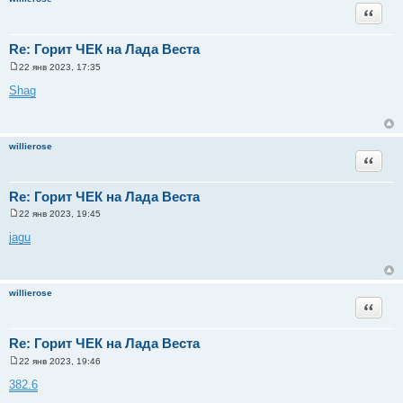
и
Цитата
е
Re: Горит ЧЕК на Лада Веста
22 янв 2023, 17:35
С
о
Shag
о
б
щ
е
н
willierose
и
Цитата
е
Re: Горит ЧЕК на Лада Веста
22 янв 2023, 19:45
С
о
jagu
о
б
щ
е
н
willierose
и
Цитата
е
Re: Горит ЧЕК на Лада Веста
22 янв 2023, 19:46
С
о
382.6
о
б