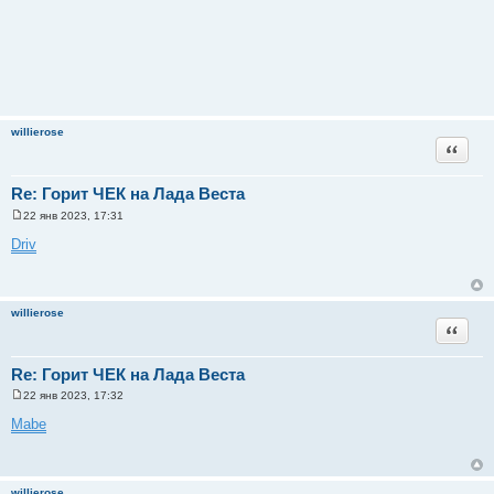
willierose
Цитата
Re: Горит ЧЕК на Лада Веста
22 янв 2023, 17:31
С
о
Driv
о
б
щ
е
н
willierose
и
Цитата
е
Re: Горит ЧЕК на Лада Веста
22 янв 2023, 17:32
С
о
Mabe
о
б
щ
е
н
willierose