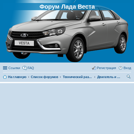
Форум Лада Веста
Ссылки
FAQ
Регистрация
Вход
На главную
Список форумов
Технический раздел
Двигатель и его системы
ои
ск