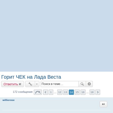
Горит ЧЕК на Лада Веста
Ответить
172 сообщения
1
…
12
13
14
15
16
…
18
willierose
Цитата