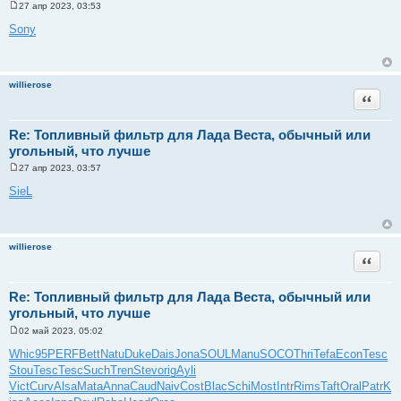
27 апр 2023, 03:53
С
о
Sony
о
б
щ
е
н
willierose
и
Цитата
е
Re: Топливный фильтр для Лада Веста, обычный или
угольный, что лучше
27 апр 2023, 03:57
С
о
SieL
о
б
щ
е
н
willierose
и
Цитата
е
Re: Топливный фильтр для Лада Веста, обычный или
угольный, что лучше
02 май 2023, 05:02
С
о
Whic
95
PERF
Bett
Natu
Duke
Dais
Jona
SOUL
Manu
SOCO
Thri
Tefa
Econ
Tesc
о
Stou
Tesc
Tesc
Such
Tren
Stev
orig
Ayli
б
щ
Vict
Curv
Alsa
Mata
Anna
Caud
Naiv
Cost
Blac
Schi
Most
Intr
Rims
Taft
Oral
Patr
K
е