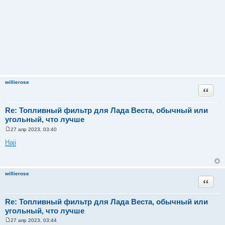
willierose
Цитата
Re: Топливный фильтр для Лада Веста, обычный или
угольный, что лучше
27 апр 2023, 03:40
С
о
Haji
о
б
щ
е
н
willierose
и
Цитата
е
Re: Топливный фильтр для Лада Веста, обычный или
угольный, что лучше
27 апр 2023, 03:44
С