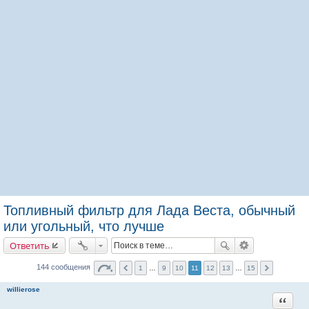
Топливный фильтр для Лада Веста, обычный
или угольный, что лучше
Ответить
144 сообщения
1
…
9
10
11
12
13
…
15
willierose
Цитата