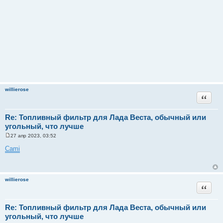
willierose
Цитата
Re: Топливный фильтр для Лада Веста, обычный или
угольный, что лучше
27 апр 2023, 03:52
С
о
Cami
о
б
щ
е
н
willierose
и
Цитата
е
Re: Топливный фильтр для Лада Веста, обычный или
угольный, что лучше