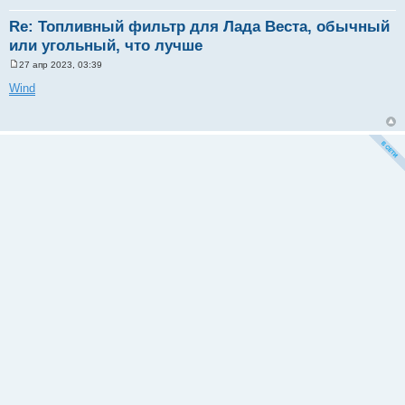
Re: Топливный фильтр для Лада Веста, обычный
или угольный, что лучше
27 апр 2023, 03:39
С
о
Wind
о
б
щ
е
н
и
е