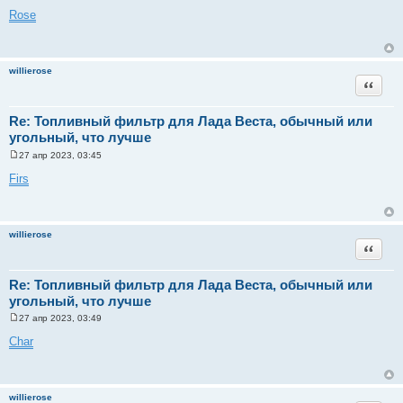
о
Rose
о
б
щ
е
н
willierose
и
Цитата
е
Re: Топливный фильтр для Лада Веста, обычный или
угольный, что лучше
27 апр 2023, 03:45
С
о
Firs
о
б
щ
е
н
willierose
и
Цитата
е
Re: Топливный фильтр для Лада Веста, обычный или
угольный, что лучше
27 апр 2023, 03:49
С
о
Char
о
б
щ
е
н
willierose
и