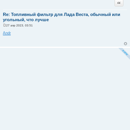
Цитата
е
Re: Топливный фильтр для Лада Веста, обычный или
угольный, что лучше
27 апр 2023, 03:51
С
о
Andr
о
б
щ
е
н
и
е