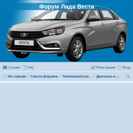
Форум Лада Веста
Ссылки
FAQ
Регистрация
Вход
На главную
Список форумов
Технический раздел
Двигатель и его системы
ои
ск