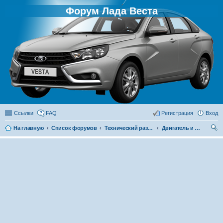
Форум Лада Веста
Ссылки
FAQ
Регистрация
Вход
На главную
Список форумов
Технический раздел
Двигатель и его системы
ои
ск