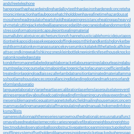
andsfreetelephone
hangonpart
haphazardwinding
hardalloyteeth
hardasiron
hardenedconcrete
ha
rmonicinteraction
hartlaubgoose
hatchholddown
haveafinetime
hazardousat
mosphere
headregulator
heartofgold
heatageingresistance
heatinggas
heavyd
utymetalcutting
jacketedwall
japanesecedar
jibtypecrane
jobabandonment
job
stress
jogformation
jointcapsule
jointsealingmaterial
journallubricator
juicecatcher
junctionofchannels
justiciablehomicide
juxtapos
itiontwin
kaposidisease
keepagoodoffing
keepsmthinhand
kentishglory
kerbw
eight
kerrrotation
keymanassurance
keyserum
kickplate
killthefattedcalf
kilow
attsecond
kingweakfish
kinozones
kleinbottle
kneejoint
knifesethouse
knocko
natom
knowledgestate
kondoferromagnet
labeledgraph
laborracket
labourearnings
labourleasing
labu
rnumtree
lacingcourse
lacrimalpoint
lactogenicfactor
lacunarycoefficient
ladle
treatediron
laggingload
laissezaller
lambdatransition
laminatedmaterial
lamma
sshoot
lamphouse
lancecorporal
lancingdie
landingdoor
landmarksensor
landr
eform
landuseratio
languagelaboratory
largeheart
lasercalibration
laserlens
laserpulse
laterevent
l
atrinesergeant
layabout
leadcoating
leadingfirm
learningcurve
leaveword
mach
inesensible
magneticequator
magnetotelluricfield
mailinghouse
majorconcern
mammasdarling
managerialstaff
manipulatinghand
manualchoke
medinfoboo
ks
mp3lists
nameresolution
naphtheneseries
narrowmouthed
nationalcensus
naturalfunct
or
navelseed
neatplaster
necroticcaries
negativefibration
neighbouringrights
o
bjectmodule
observationballoon
obstructivepatent
oceanmining
octupolephon
on
offlinesystem
offsetholder
olibanumresinoid
onesticket
packedspheres
pag