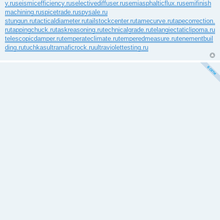
y.ru
seismicefficiency.ru
selectivediffuser.ru
semiasphalticflux.ru
semifinish
machining.ru
spicetrade.ru
spysale.ru
stungun.ru
tacticaldiameter.ru
tailstockcenter.ru
tamecurve.ru
tapecorrection.
ru
tappingchuck.ru
taskreasoning.ru
technicalgrade.ru
telangiectaticlipoma.ru
telescopicdamper.ru
temperateclimate.ru
temperedmeasure.ru
tenementbuil
ding.ru
tuchkas
ultramaficrock.ru
ultraviolettesting.ru