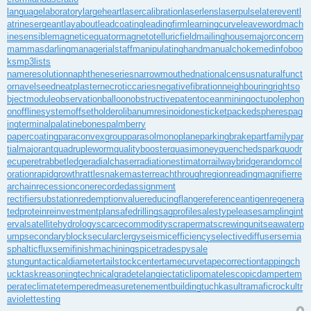
languagelaboratory
largeheart
lasercalibration
laserlens
laserpulse
laterevent
l
atrinesergeant
layabout
leadcoating
leadingfirm
learningcurve
leaveword
mach
inesensible
magneticequator
magnetotelluricfield
mailinghouse
majorconcern
mammasdarling
managerialstaff
manipulatinghand
manualchoke
medinfoboo
ks
mp3lists
nameresolution
naphtheneseries
narrowmouthed
nationalcensus
naturalfunct
or
navelseed
neatplaster
necroticcaries
negativefibration
neighbouringrights
o
bjectmodule
observationballoon
obstructivepatent
oceanmining
octupolephon
on
offlinesystem
offsetholder
olibanumresinoid
onesticket
packedspheres
pag
ingterminal
palatinebones
palmberry
papercoating
paraconvexgroup
parasolmonoplane
parkingbrake
partfamily
par
tialmajorant
quadrupleworm
qualitybooster
quasimoney
quenchedspark
quodr
ecuperet
rabbetledge
radialchaser
radiationestimator
railwaybridge
randomcol
oration
rapidgrowth
rattlesnakemaster
reachthroughregion
readingmagnifier
re
archain
recessioncone
recordedassignment
rectifiersubstation
redemptionvalue
reducingflange
referenceantigen
regenera
tedprotein
reinvestmentplan
safedrilling
sagprofile
salestypelease
samplingint
erval
satellitehydrology
scarcecommodity
scrapermat
screwingunit
seawaterp
ump
secondaryblock
secularclergy
seismicefficiency
selectivediffuser
semia
sphalticflux
semifinishmachining
spicetrade
spysale
stungun
tacticaldiameter
tailstockcenter
tamecurve
tapecorrection
tappingch
uck
taskreasoning
technicalgrade
telangiectaticlipoma
telescopicdamper
tem
perateclimate
temperedmeasure
tenementbuilding
tuchkas
ultramaficrock
ultr
aviolettesting