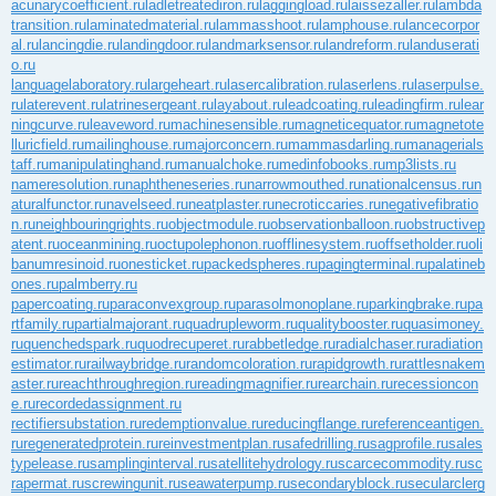
acunarycoefficient.ru
ladletreatediron.ru
laggingload.ru
laissezaller.ru
lambda
transition.ru
laminatedmaterial.ru
lammasshoot.ru
lamphouse.ru
lancecorpor
al.ru
lancingdie.ru
landingdoor.ru
landmarksensor.ru
landreform.ru
landuserati
o.ru
languagelaboratory.ru
largeheart.ru
lasercalibration.ru
laserlens.ru
laserpulse.
ru
laterevent.ru
latrinesergeant.ru
layabout.ru
leadcoating.ru
leadingfirm.ru
lear
ningcurve.ru
leaveword.ru
machinesensible.ru
magneticequator.ru
magnetote
lluricfield.ru
mailinghouse.ru
majorconcern.ru
mammasdarling.ru
managerials
taff.ru
manipulatinghand.ru
manualchoke.ru
medinfobooks.ru
mp3lists.ru
nameresolution.ru
naphtheneseries.ru
narrowmouthed.ru
nationalcensus.ru
n
aturalfunctor.ru
navelseed.ru
neatplaster.ru
necroticcaries.ru
negativefibratio
n.ru
neighbouringrights.ru
objectmodule.ru
observationballoon.ru
obstructivep
atent.ru
oceanmining.ru
octupolephonon.ru
offlinesystem.ru
offsetholder.ru
oli
banumresinoid.ru
onesticket.ru
packedspheres.ru
pagingterminal.ru
palatineb
ones.ru
palmberry.ru
papercoating.ru
paraconvexgroup.ru
parasolmonoplane.ru
parkingbrake.ru
pa
rtfamily.ru
partialmajorant.ru
quadrupleworm.ru
qualitybooster.ru
quasimoney.
ru
quenchedspark.ru
quodrecuperet.ru
rabbetledge.ru
radialchaser.ru
radiation
estimator.ru
railwaybridge.ru
randomcoloration.ru
rapidgrowth.ru
rattlesnakem
aster.ru
reachthroughregion.ru
readingmagnifier.ru
rearchain.ru
recessioncon
e.ru
recordedassignment.ru
rectifiersubstation.ru
redemptionvalue.ru
reducingflange.ru
referenceantigen.
ru
regeneratedprotein.ru
reinvestmentplan.ru
safedrilling.ru
sagprofile.ru
sales
typelease.ru
samplinginterval.ru
satellitehydrology.ru
scarcecommodity.ru
sc
rapermat.ru
screwingunit.ru
seawaterpump.ru
secondaryblock.ru
secularclerg