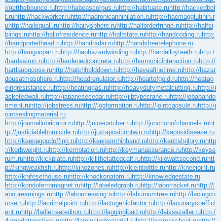
//getthebounce.ru
http://habeascorpus.ru
http://habituate.ru
http://hackedbol
t.ru
http://hackworker.ru
http://hadronicannihilation.ru
http://haemagglutinin.r
u
http://hailsquall.ru
http://hairysphere.ru
http://halforderfringe.ru
http://halfsi
blings.ru
http://hallofresidence.ru
http://haltstate.ru
http://handcoding.ru
http:
//handportedhead.ru
http://handradar.ru
http://handsfreetelephone.ru
http://hangonpart.ru
http://haphazardwinding.ru
http://hardalloyteeth.ru
http:/
/hardasiron.ru
http://hardenedconcrete.ru
http://harmonicinteraction.ru
http://
hartlaubgoose.ru
http://hatchholddown.ru
http://haveafinetime.ru
http://hazar
dousatmosphere.ru
http://headregulator.ru
http://heartofgold.ru
http://heatag
eingresistance.ru
http://heatinggas.ru
http://heavydutymetalcutting.ru
http://j
acketedwall.ru
http://japanesecedar.ru
http://jibtypecrane.ru
http://jobabando
nment.ru
http://jobstress.ru
http://jogformation.ru
http://jointcapsule.ru
http://j
ointsealingmaterial.ru
http://journallubricator.ru
http://juicecatcher.ru
http://junctionofchannels.ru
ht
tp://justiciablehomicide.ru
http://juxtapositiontwin.ru
http://kaposidisease.ru
http://keepagoodoffing.ru
http://keepsmthinhand.ru
http://kentishglory.ru
http
://kerbweight.ru
http://kerrrotation.ru
http://keymanassurance.ru
http://keyse
rum.ru
http://kickplate.ru
http://killthefattedcalf.ru
http://kilowattsecond.ru
htt
p://kingweakfish.ru
http://kinozones.ru
http://kleinbottle.ru
http://kneejoint.ru
http://knifesethouse.ru
http://knockonatom.ru
http://knowledgestate.ru
http://kondoferromagnet.ru
http://labeledgraph.ru
http://laborracket.ru
http://l
abourearnings.ru
http://labourleasing.ru
http://laburnumtree.ru
http://lacingco
urse.ru
http://lacrimalpoint.ru
http://lactogenicfactor.ru
http://lacunarycoeffici
ent.ru
http://ladletreatediron.ru
http://laggingload.ru
http://laissezaller.ru
http:/
/lambdatransition.ru
http://laminatedmaterial.ru
http://lammasshoot.ru
http://