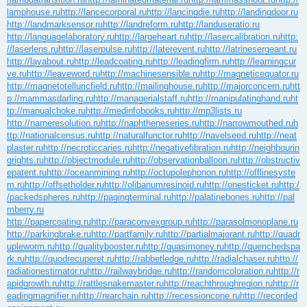
lamphouse.ru
http://lancecorporal.ru
http://lancingdie.ru
http://landingdoor.ru
http://landmarksensor.ru
http://landreform.ru
http://landuseratio.ru
http://languagelaboratory.ru
http://largeheart.ru
http://lasercalibration.ru
http:
//laserlens.ru
http://laserpulse.ru
http://laterevent.ru
http://latrinesergeant.ru
http://layabout.ru
http://leadcoating.ru
http://leadingfirm.ru
http://learningcur
ve.ru
http://leaveword.ru
http://machinesensible.ru
http://magneticequator.ru
http://magnetotelluricfield.ru
http://mailinghouse.ru
http://majorconcern.ru
htt
p://mammasdarling.ru
http://managerialstaff.ru
http://manipulatinghand.ru
ht
tp://manualchoke.ru
http://medinfobooks.ru
http://mp3lists.ru
http://nameresolution.ru
http://naphtheneseries.ru
http://narrowmouthed.ru
h
ttp://nationalcensus.ru
http://naturalfunctor.ru
http://navelseed.ru
http://neat
plaster.ru
http://necroticcaries.ru
http://negativefibration.ru
http://neighbourin
grights.ru
http://objectmodule.ru
http://observationballoon.ru
http://obstructiv
epatent.ru
http://oceanmining.ru
http://octupolephonon.ru
http://offlinesyste
m.ru
http://offsetholder.ru
http://olibanumresinoid.ru
http://onesticket.ru
http:/
/packedspheres.ru
http://pagingterminal.ru
http://palatinebones.ru
http://pal
mberry.ru
http://papercoating.ru
http://paraconvexgroup.ru
http://parasolmonoplane.ru
http://parkingbrake.ru
http://partfamily.ru
http://partialmajorant.ru
http://quadr
upleworm.ru
http://qualitybooster.ru
http://quasimoney.ru
http://quenchedspa
rk.ru
http://quodrecuperet.ru
http://rabbetledge.ru
http://radialchaser.ru
http://
radiationestimator.ru
http://railwaybridge.ru
http://randomcoloration.ru
http://r
apidgrowth.ru
http://rattlesnakemaster.ru
http://reachthroughregion.ru
http://r
eadingmagnifier.ru
http://rearchain.ru
http://recessioncone.ru
http://recorded