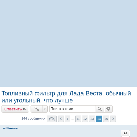
Топливный фильтр для Лада Веста, обычный
или угольный, что лучше
Ответить
144 сообщения
1
…
11
12
13
14
15
willierose
Цитата