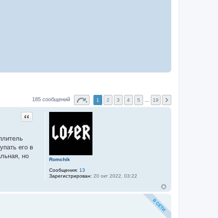
185 сообщений
1
2
3
4
5
…
19
Цитата
еплитель
упать его в
льная, но
Romchik
Сообщения:
13
Зарегистрирован:
20 окт 2022, 03:22