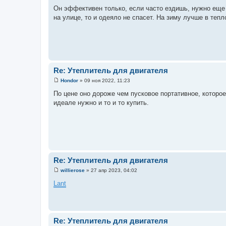
о
Он эффективен только, если часто ездишь, нужно еще 
о
на улице, то и одеяло не спасет. На зиму лучше в теп
б
щ
е
н
и
е
Re: Утеплитель для двигателя
Hondor
»
09 ноя 2022, 11:23
С
о
По цене оно дороже чем пусковое портативное, которое
о
идеале нужно и то и то купить.
б
щ
е
н
и
е
Re: Утеплитель для двигателя
willierose
»
27 апр 2023, 04:02
С
о
Lant
о
б
щ
е
н
и
Re: Утеплитель для двигателя
е