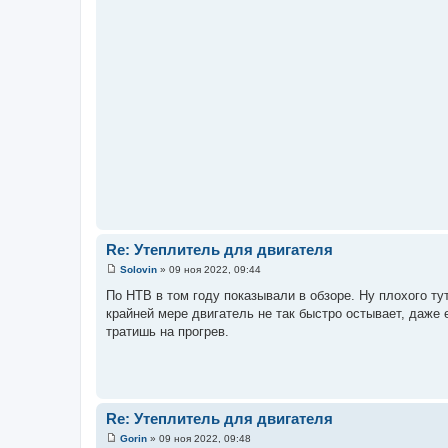
Re: Утеплитель для двигателя
Solovin
»
09 ноя 2022, 09:44
С
о
По НТВ в том году показывали в обзоре. Ну плохого тут
о
крайней мере двигатель не так быстро остывает, даже
б
щ
тратишь на прогрев.
е
н
и
е
Re: Утеплитель для двигателя
Gorin
»
09 ноя 2022, 09:48
С