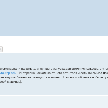
рекомендовали на зиму для лучшего запуска двигателя использовать ут
outepliteli/
. Интересно насколько от него есть толк и есть ли смысл пок
о не ездишь бывает не заводится машина. Поэтому проблема как бы актуа
воей машины:).