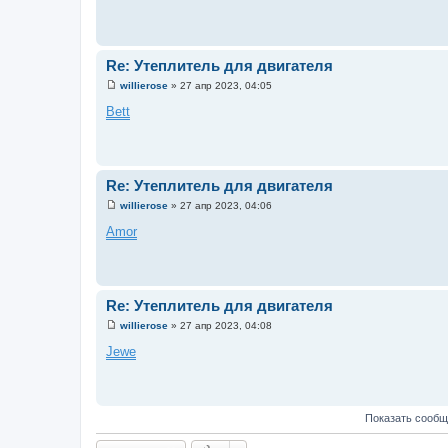
б
щ
е
н
и
Re: Утеплитель для двигателя
е
willierose
»
27 апр 2023, 04:05
С
о
Bett
о
б
щ
е
н
и
Re: Утеплитель для двигателя
е
willierose
»
27 апр 2023, 04:06
С
о
Amor
о
б
щ
е
н
и
Re: Утеплитель для двигателя
е
willierose
»
27 апр 2023, 04:08
С
о
Jewe
о
б
щ
е
н
Показать сообщ
и
е