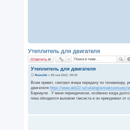
Утеплитель для двигателя
Ответить
Утеплитель для двигателя
Romchik
»
09 ноя 2022, 09:35
С
о
Всем привет, смотрел вчера передачу по телевизору, 
о
двигателя
https://www.akb22.ru/catalog/avtoakssesuary/avt
б
щ
Барнауле . У меня периодически, особенно когда долг
е
пока обходился вызовом таксиста и он прикуривал от с
н
и
е