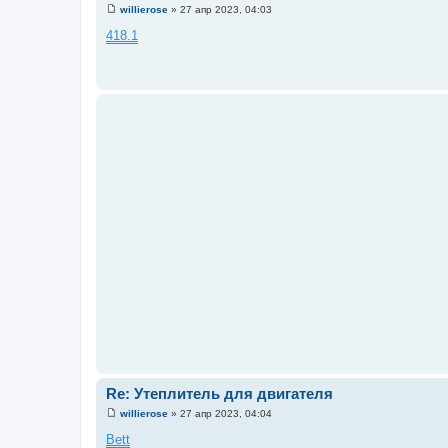
willierose
»
27 апр 2023, 04:03
С
о
418.1
о
б
щ
е
н
и
е
Re: Утеплитель для двигателя
willierose
»
27 апр 2023, 04:04
С
о
Bett
о