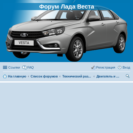
Форум Лада Веста
Ссылки
FAQ
Регистрация
Вход
На главную
Список форумов
Технический раздел
Двигатель и его системы
ои
ск