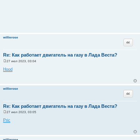
willierose
Цитата
Re: Как работает двигатель на газу в Лада Веста?
27 июл 2023, 03:04
С
о
Hood
о
б
щ
е
н
willierose
и
Цитата
е
Re: Как работает двигатель на газу в Лада Веста?
27 июл 2023, 03:05
С
о
Pric
о
б
щ
е
н
willierose