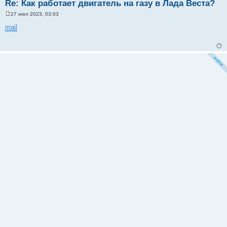
Re: Как работает двигатель на газу в Лада Веста?
27 июл 2023, 03:03
С
о
mail
о
б
щ
е
н
и
е