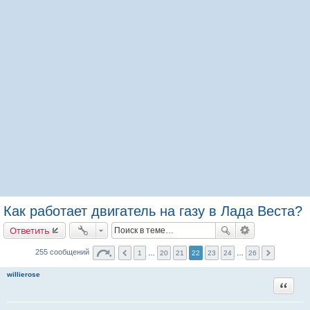
Как работает двигатель на газу в Лада Веста?
Ответить
255 сообщений
1
…
20
21
22
23
24
…
26
willierose
Цитата