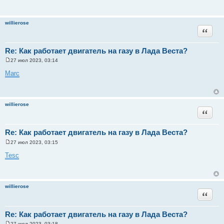
willierose
Цитата
Re: Как работает двигатель на газу в Лада Веста?
27 июл 2023, 03:14
С
о
Marc
о
б
щ
е
н
willierose
и
Цитата
е
Re: Как работает двигатель на газу в Лада Веста?
27 июл 2023, 03:15
С
о
Tesc
о
б
щ
е
н
willierose
и
Цитата
е
Re: Как работает двигатель на газу в Лада Веста?
27 июл 2023, 03:18