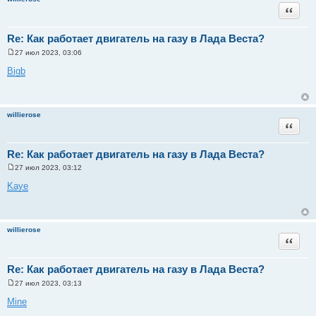
и
Цитата
е
Re: Как работает двигатель на газу в Лада Веста?
27 июл 2023, 03:06
С
о
Bigb
о
б
щ
е
н
willierose
и
Цитата
е
Re: Как работает двигатель на газу в Лада Веста?
27 июл 2023, 03:12
С
о
Kaye
о
б
щ
е
н
willierose
и
Цитата
е
Re: Как работает двигатель на газу в Лада Веста?
27 июл 2023, 03:13
С
о
Mine
о
б