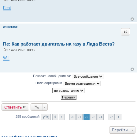
С
о
Feat
о
б
щ
е
н
willierose
и
Цитата
е
Re: Как работает двигатель на газу в Лада Веста?
27 июл 2023, 03:19
С
о
Will
о
б
щ
е
н
Показать сообщения за:
и
е
Поле сортировки
Ответить
255 сообщений
1
…
20
21
22
23
24
…
26
Перейти
КТО СЕЙЧАС НА КОНФЕРЕНЦИИ