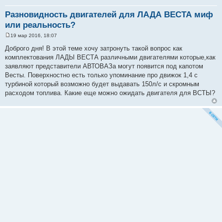
Разновидность двигателей для ЛАДА ВЕСТА миф
или реальность?
19 мар 2016, 18:07
С
о
Доброго дня! В этой теме хочу затронуть такой вопрос как
о
комплектования ЛАДЫ ВЕСТА различными двигателями которые,как
б
щ
заявляют представители АВТОВАЗа могут появится под капотом
е
Весты. Поверхностно есть только упоминание про движок 1,4 с
н
и
турбиной который возможно будет выдавать 150л/с и скромным
е
расходом топлива. Какие еще можно ожидать двигателя для ВСТЫ?