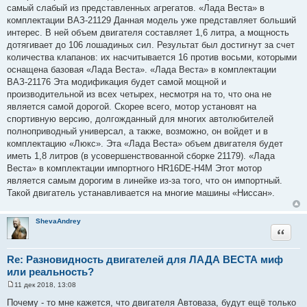
и
самый слабый из представленных агрегатов. «Лада Веста» в
е
комплектации ВАЗ-21129 Данная модель уже представляет больший
интерес. В ней объем двигателя составляет 1,6 литра, а мощность
дотягивает до 106 лошадиных сил. Результат был достигнут за счет
количества клапанов: их насчитывается 16 против восьми, которыми
оснащена базовая «Лада Веста». «Лада Веста» в комплектации
ВАЗ-21176 Эта модификация будет самой мощной и
производительной из всех четырех, несмотря на то, что она не
является самой дорогой. Скорее всего, мотор установят на
спортивную версию, долгожданный для многих автолюбителей
полноприводный универсал, а также, возможно, он войдет и в
комплектацию «Люкс». Эта «Лада Веста» объем двигателя будет
иметь 1,8 литров (в усовершенствованной сборке 21179). «Лада
Веста» в комплектации импортного HR16DE-H4M Этот мотор
является самым дорогим в линейке из-за того, что он импортный.
Такой двигатель устанавливается на многие машины «Ниссан».
ShevaAndrey
Цитата
Re: Разновидность двигателей для ЛАДА ВЕСТА миф
или реальность?
11 дек 2018, 13:08
С
о
Почему - то мне кажется, что двигателя Автоваза, будут ещё только