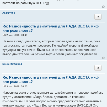
поставят на ралийную ВЕСТУ)))
Andrey755
Цитата
Re: Разновидность двигателей для ЛАДА ВЕСТА миф
или реальность?
22 мар 2018, 08:45
С
о
На мой взгляд, двигатель, который описал здесь автор темы, пока
о
так и останется только проектом. По крайней мере, в ближайшем
б
щ
будущем так уж точно. Было бы не плохо иметь более большой
е
выбор двигателей, на разные вкусы потенциальных покупателей.
н
и
е
kasper25062014
Цитата
Re: Разновидность двигателей для ЛАДА ВЕСТА миф
или реальность?
23 мар 2018, 08:23
С
о
Наверняка всем отечественным автолюбителям интересно, какой же
о
будет у автомобиля «Лада Веста» двигатель в конечной
б
щ
комплектации. На этот вопрос можно предположительно ответить в
е
четырех вариантах. «Лада Веста» в комплектации ВАЗ-11189 Это
н