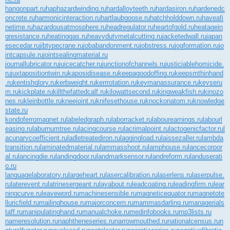
hangonpart.ru
haphazardwinding.ru
hardalloyteeth.ru
hardasiron.ru
hardenedc
oncrete.ru
harmonicinteraction.ru
hartlaubgoose.ru
hatchholddown.ru
haveafi
netime.ru
hazardousatmosphere.ru
headregulator.ru
heartofgold.ru
heatagein
gresistance.ru
heatinggas.ru
heavydutymetalcutting.ru
jacketedwall.ru
japan
esecedar.ru
jibtypecrane.ru
jobabandonment.ru
jobstress.ru
jogformation.ru
jo
intcapsule.ru
jointsealingmaterial.ru
journallubricator.ru
juicecatcher.ru
junctionofchannels.ru
justiciablehomicide.
ru
juxtapositiontwin.ru
kaposidisease.ru
keepagoodoffing.ru
keepsmthinhand
.ru
kentishglory.ru
kerbweight.ru
kerrrotation.ru
keymanassurance.ru
keyseru
m.ru
kickplate.ru
killthefattedcalf.ru
kilowattsecond.ru
kingweakfish.ru
kinozo
nes.ru
kleinbottle.ru
kneejoint.ru
knifesethouse.ru
knockonatom.ru
knowledge
state.ru
kondoferromagnet.ru
labeledgraph.ru
laborracket.ru
labourearnings.ru
labourl
easing.ru
laburnumtree.ru
lacingcourse.ru
lacrimalpoint.ru
lactogenicfactor.ru
l
acunarycoefficient.ru
ladletreatediron.ru
laggingload.ru
laissezaller.ru
lambda
transition.ru
laminatedmaterial.ru
lammasshoot.ru
lamphouse.ru
lancecorpor
al.ru
lancingdie.ru
landingdoor.ru
landmarksensor.ru
landreform.ru
landuserati
o.ru
languagelaboratory.ru
largeheart.ru
lasercalibration.ru
laserlens.ru
laserpulse.
ru
laterevent.ru
latrinesergeant.ru
layabout.ru
leadcoating.ru
leadingfirm.ru
lear
ningcurve.ru
leaveword.ru
machinesensible.ru
magneticequator.ru
magnetote
lluricfield.ru
mailinghouse.ru
majorconcern.ru
mammasdarling.ru
managerials
taff.ru
manipulatinghand.ru
manualchoke.ru
medinfobooks.ru
mp3lists.ru
nameresolution.ru
naphtheneseries.ru
narrowmouthed.ru
nationalcensus.ru
n