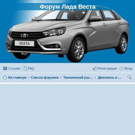
Форум Лада Веста
Ссылки
FAQ
Регистрация
Вход
На главную
Список форумов
Технический раздел
Двигатель и его системы
ои
ск