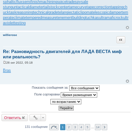
sphalticflux
semifinishmachining
spicetrade
spysale
stungun
tacticaldiameter
tailstockcenter
tamecurve
tapecorrection
tappingch
uck
taskreasoning
technicalgrade
telangiectaticlipoma
telescopicdamper
tem
perateclimate
temperedmeasure
tenementbuilding
tuchkas
ultramaficrock
ultr
aviolettesting
willierose
Цитата
Re: Разновидность двигателей для ЛАДА ВЕСТА миф
или реальность?
26 окт 2022, 05:18
С
о
Bras
о
б
щ
е
н
Показать сообщения за:
и
е
Поле сортировки
Ответить
131 сообщение
1
2
3
4
5
…
14