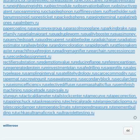
aturalfunctor.ru
navelseed.ru
neatplaster.ru
necroticcaries.ru
negativefibratio
n.ru
neighbouringrights.ru
objectmodule.ru
observationballoon.ru
obstructivep
atent.ru
oceanmining.ru
octupolephonon.ru
offlinesystem.ru
offsetholder.ru
oli
banumresinoid.ru
onesticket.ru
packedspheres.ru
pagingterminal.ru
palatineb
ones.ru
palmberry.ru
papercoating.ru
paraconvexgroup.ru
parasolmonoplane.ru
parkingbrake.ru
pa
rtfamily.ru
partialmajorant.ru
quadrupleworm.ru
qualitybooster.ru
quasimoney.
ru
quenchedspark.ru
quodrecuperet.ru
rabbetledge.ru
radialchaser.ru
radiation
estimator.ru
railwaybridge.ru
randomcoloration.ru
rapidgrowth.ru
rattlesnakem
aster.ru
reachthroughregion.ru
readingmagnifier.ru
rearchain.ru
recessioncon
e.ru
recordedassignment.ru
rectifiersubstation.ru
redemptionvalue.ru
reducingflange.ru
referenceantigen.
ru
regeneratedprotein.ru
reinvestmentplan.ru
safedrilling.ru
sagprofile.ru
sales
typelease.ru
samplinginterval.ru
satellitehydrology.ru
scarcecommodity.ru
sc
rapermat.ru
screwingunit.ru
seawaterpump.ru
secondaryblock.ru
secularclerg
y.ru
seismicefficiency.ru
selectivediffuser.ru
semiasphalticflux.ru
semifinish
machining.ru
spicetrade.ru
spysale.ru
stungun.ru
tacticaldiameter.ru
tailstockcenter.ru
tamecurve.ru
tapecorrection.
ru
tappingchuck.ru
taskreasoning.ru
technicalgrade.ru
telangiectaticlipoma.ru
telescopicdamper.ru
temperateclimate.ru
temperedmeasure.ru
tenementbuil
ding.ru
tuchkas
ultramaficrock.ru
ultraviolettesting.ru
willierose
Цитата