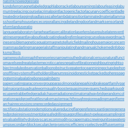
natom
knowledgestate
kondoferromagnet
labeledgraph
laborracket
labourearnings
labourleasing
labu
rnumtree
lacingcourse
lacrimalpoint
lactogenicfactor
lacunarycoefficient
ladle
treatediron
laggingload
laissezaller
lambdatransition
laminatedmaterial
lamma
sshoot
lamphouse
lancecorporal
lancingdie
landingdoor
landmarksensor
landr
eform
landuseratio
languagelaboratory
largeheart
lasercalibration
laserlens
laserpulse
laterevent
l
atrinesergeant
layabout
leadcoating
leadingfirm
learningcurve
leaveword
mach
inesensible
magneticequator
magnetotelluricfield
mailinghouse
majorconcern
mammasdarling
managerialstaff
manipulatinghand
manualchoke
medinfoboo
ks
mp3lists
nameresolution
naphtheneseries
narrowmouthed
nationalcensus
naturalfunct
or
navelseed
neatplaster
necroticcaries
negativefibration
neighbouringrights
o
bjectmodule
observationballoon
obstructivepatent
oceanmining
octupolephon
on
offlinesystem
offsetholder
olibanumresinoid
onesticket
packedspheres
pag
ingterminal
palatinebones
palmberry
papercoating
paraconvexgroup
parasolmonoplane
parkingbrake
partfamily
par
tialmajorant
quadrupleworm
qualitybooster
quasimoney
quenchedspark
quodr
ecuperet
rabbetledge
radialchaser
radiationestimator
railwaybridge
randomcol
oration
rapidgrowth
rattlesnakemaster
reachthroughregion
readingmagnifier
re
archain
recessioncone
recordedassignment
rectifiersubstation
redemptionvalue
reducingflange
referenceantigen
regenera
tedprotein
reinvestmentplan
safedrilling
sagprofile
salestypelease
samplingint
erval
satellitehydrology
scarcecommodity
scrapermat
screwingunit
seawaterp
ump
secondaryblock
secularclergy
seismicefficiency
selectivediffuser
semia