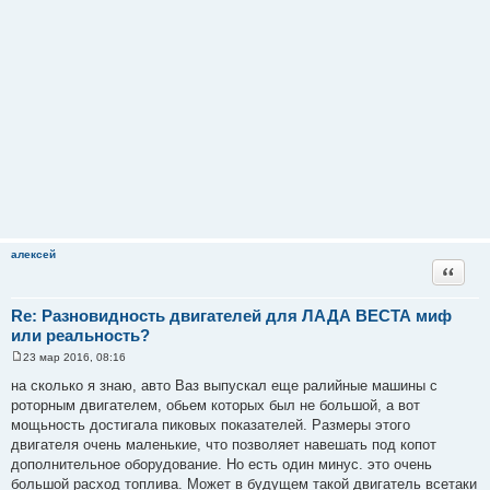
алексей
Цитата
Re: Разновидность двигателей для ЛАДА ВЕСТА миф
или реальность?
23 мар 2016, 08:16
С
о
на сколько я знаю, авто Ваз выпускал еще ралийные машины с
о
роторным двигателем, обьем которых был не большой, а вот
б
щ
мощьность достигала пиковых показателей. Размеры этого
е
двигателя очень маленькие, что позволяет навешать под копот
н
и
дополнительное оборудование. Но есть один минус. это очень
е
большой расход топлива. Может в будущем такой двигатель всетаки