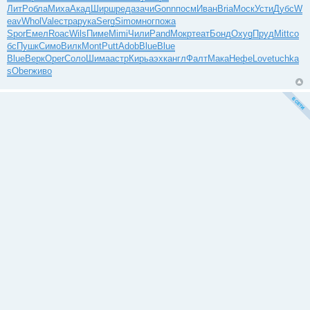
ЛитР
обла
Миха
Акад
Ширш
реда
зачи
Gonn
посм
Иван
Bria
Моск
Усти
Дубс
W
eav
Whol
Vale
стра
рука
Serg
Simo
мног
пожа
Spor
Емел
Roac
Wils
Пиме
Mimi
Чили
Pand
Мокр
теат
Бонд
Oxyg
Пруд
Mitt
со
бс
Пушк
Симо
Вилк
Mont
Putt
Adob
Blue
Blue
Blue
Верк
Oper
Соло
Шима
астр
Кирь
аэхк
англ
Фалт
Мака
Нефе
Love
tuchka
s
Ober
живо