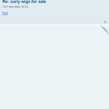
Re: curly wigs for sale
27 июл 2023, 07:01
С
о
Roll
о
б
щ
е
н
и
е