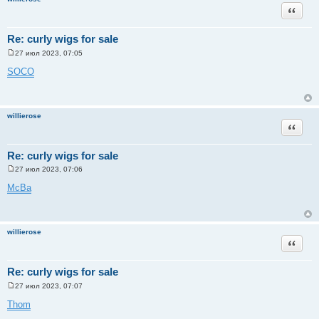
и
Цитата
е
Re: curly wigs for sale
27 июл 2023, 07:05
С
о
SOCO
о
б
щ
е
н
willierose
и
Цитата
е
Re: curly wigs for sale
27 июл 2023, 07:06
С
о
McBa
о
б
щ
е
н
willierose
и
Цитата
е
Re: curly wigs for sale
27 июл 2023, 07:07
С
о
Thom
о
б