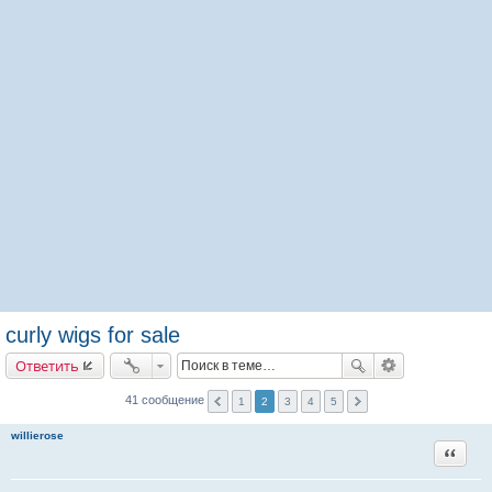
curly wigs for sale
Ответить
41 сообщение
1
2
3
4
5
willierose
Цитата