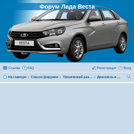
Форум Лада Веста
Ссылки
FAQ
Регистрация
Вход
На главную
Список форумов
Технический раздел
Двигатель и его системы
ои
ск