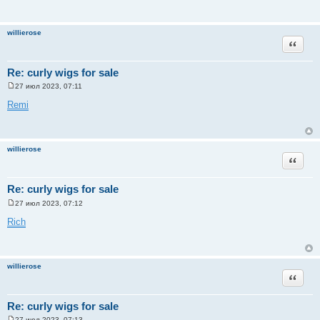
willierose
Цитата
Re: curly wigs for sale
27 июл 2023, 07:11
С
о
Remi
о
б
щ
е
н
willierose
и
Цитата
е
Re: curly wigs for sale
27 июл 2023, 07:12
С
о
Rich
о
б
щ
е
н
willierose
и
Цитата
е
Re: curly wigs for sale
27 июл 2023, 07:13