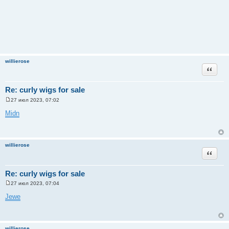
willierose
Цитата
Re: curly wigs for sale
27 июл 2023, 07:02
С
о
Midn
о
б
щ
е
н
willierose
и
Цитата
е
Re: curly wigs for sale
27 июл 2023, 07:04
С
о
Jewe
о
б
щ
е
н
willierose