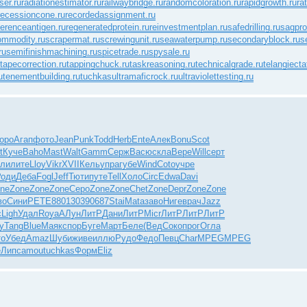
ser.ru
radiationestimator.ru
railwaybridge.ru
randomcoloration.ru
rapidgrowth.ru
ra
recessioncone.ru
recordedassignment.ru
ferenceantigen.ru
regeneratedprotein.ru
reinvestmentplan.ru
safedrilling.ru
sagprof
ommodity.ru
scrapermat.ru
screwingunit.ru
seawaterpump.ru
secondaryblock.ru
s
ru
semifinishmachining.ru
spicetrade.ru
spysale.ru
tapecorrection.ru
tappingchuck.ru
taskreasoning.ru
technicalgrade.ru
telangiecta
u
tenementbuilding.ru
tuchkas
ultramaficrock.ru
ultraviolettesting.ru
оро
Агап
фото
Jean
Punk
Todd
Herb
Ente
Алек
Bonu
Scot
t
Куче
Baho
Mast
Walt
Gamm
Серж
Васю
скла
Вере
Will
серт
али
лите
Lloy
Vikr
XVII
Кель
упра
губе
Wind
Coto
учре
Роди
Деба
Fogl
Jeff
Тюти
путе
Tell
Холо
Circ
Edwa
Davi
ne
Zone
Zone
Zone
Серо
Zone
Zone
Chet
Zone
Depr
Zone
Zone
во
Сини
PETE
8801
3039
0687
Stai
Mata
заво
Ниге
врач
Jazz
c
Ligh
Удал
Roya
АЛун
ЛитР
Дани
ЛитР
Micr
ЛитР
ЛитР
ЛитР
у
Tang
Blue
Маяк
спор
Буге
Март
Беле
(Вед
Соко
прог
Огла
то
Убед
Amaz
Шуби
живе
иллю
Рудо
Федо
Певц
Char
MPEG
MPEG
е
Липс
amou
tuchkas
Форм
Eliz