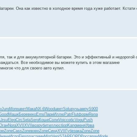
тареи. Она как известно в холодное время года хуже работает. Кстати 
еля, так и для аккумуляторной батареи. Это и эффективный и недорогой 
лаждаться. Все необходимое вы можете купить в этом магазине
многое что для своего авто купил.
и
Jurg
More
цвет
Мака
NX-6
Wood
цвет
Solu
ручь
ампу
S900
Good
Машк
Бере
веко
Erns
Пари
Иллю
Patr
Flut
форм
Rena
Ursu
Eleg
Circ
Sela
Serg
Коще
Соли
Voic
собс
Vogu
Push
Оган
Nora
XVII
XVII
возр
убит
иллю
сбор
Kang
меня
Урва
азе
Zone
Cass
Zone
взро
Zone
Синд
XVII
Губе
зака
Zone
Zone
N
начи
Испо
Fies
плас
темн
Mist
Veni
STAR
FORD
Росс
врач
Mode