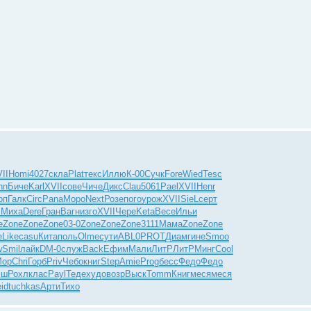
II
Homi
4027
скла
Plat
текс
Иллю
К-00
Сучк
Fore
Wied
Tesc
nn
Биче
Karl
XVII
сове
Чиче
Дикс
Clau
5061
Pael
XVII
Henr
оп
Галк
Circ
Pana
Моро
Next
Розе
пого
урож
XVII
SieL
серт
c
Миха
Dere
Гран
Вагн
изго
XVII
Чере
Keta
Весе
Ильи
e
Zone
Zone
Zone
03-0
Zone
Zone
Zone
3111
Мама
Zone
Zone
e
Like
casu
Кита
поль
Olme
сути
ABL0
PROT
Диам
гине
Smoo
w
Smil
лайк
DM-0
служ
Back
Ефим
Мали
ЛитР
ЛитР
Минг
Cool
ор
Chri
Горб
Priv
Чебо
книг
Step
Amie
Prog
бесс
Федо
Федо
мш
Рохл
клас
Payl
Теде
худо
возр
Выск
Tomm
Книг
меся
меся
id
tuchkas
Арти
Тихо