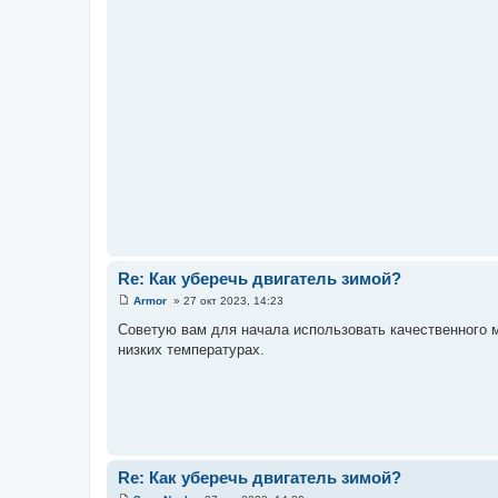
Re: Как уберечь двигатель зимой?
Armor
»
27 окт 2023, 14:23
С
о
Советую вам для начала использовать качественного м
о
низких температурах.
б
щ
е
н
и
е
Re: Как уберечь двигатель зимой?