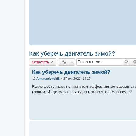
Как уберечь двигатель зимой?
Ответить
Как уберечь двигатель зимой?
Armagedenchik
»
27 окт 2023, 14:15
С
о
Какие доступные, но при этом эффективные варианты е
о
горами. И где купить выгодно можно это в Барнауле?
б
щ
е
н
и
е