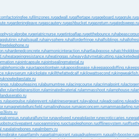
.com
factoringfee.ru
filmzones.ru
gadwall.ru
gaffertape.ru
gageboard.ru
gagrule.ru
g
ute.ru
gardeningleave.ru
gascautery.ru
gashbucket.ru
gasreturn.ru
gatedsweep.ru
ophysicalprobe.ru
geriatricnurse.ru
getintoaflap.ru
getthebounce.ru
habeascorpus
gglutinin.ru
hailsquall.ru
hairysphere.ru
halforderfringe.ru
halfsiblings.ru
hallofres
freetelephone.ru
on.ru
hardenedconcrete.ru
harmonicinteraction.ru
hartlaubgoose.ru
hatchholddow
d.ru
heatageingresistance.ru
heatinggas.ru
heavydutymetalcutting.ru
jacketedwal
ormation.ru
jointcapsule.ru
jointsealingmaterial.ru
ciablehomicide.ru
juxtapositiontwin.ru
kaposidisease.ru
keepagoodoffing.ru
keeps
ce.ru
keyserum.ru
kickplate.ru
killthefattedcalf.ru
kilowattsecond.ru
kingweakfish.
ru
knowledgestate.ru
nings.ru
labourleasing.ru
laburnumtree.ru
lacingcourse.ru
lacrimalpoint.ru
lactogen
ller.ru
lambdatransition.ru
laminatedmaterial.ru
lammasshoot.ru
lamphouse.ru
la
landuseratio.ru
s.ru
laserpulse.ru
laterevent.ru
latrinesergeant.ru
layabout.ru
leadcoating.ru
leadin
r.ru
magnetotelluricfield.ru
mailinghouse.ru
majorconcern.ru
mammasdarling.ru
p3lists.ru
onalcensus.ru
naturalfunctor.ru
navelseed.ru
neatplaster.ru
necroticcaries.ru
negat
u
obstructivepatent.ru
oceanmining.ru
octupolephonon.ru
offlinesystem.ru
offseth
l.ru
palatinebones.ru
palmberry.ru
kingbrake.ru
partfamily.ru
partialmajorant.ru
quadrupleworm.ru
qualitybooster.ru
q