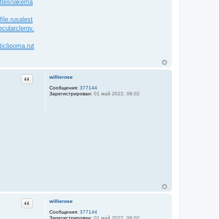
ttlesnakema
ile.ru
salest
ecularclergy.
ticlipoma.ru
t
Цитата
willierose
Сообщения:
377144
Зарегистрирован:
01 май 2022, 06:02
Цитата
willierose
Сообщения:
377144
Зарегистрирован:
01 май 2022, 06:02