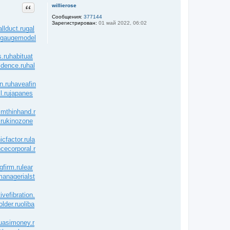
Цитата
willierose
Сообщения:
377144
Зарегистрирован:
01 май 2022, 06:02
allduct.ru
gal
gaugemodel
.ru
habituat
idence.ru
hal
n.ru
haveafin
l.ru
japanes
mthinhand.r
ru
kinozone
icfactor.ru
la
ncecorporal.r
gfirm.ru
lear
managerialst
ivefibration.
older.ru
oliba
uasimoney.r