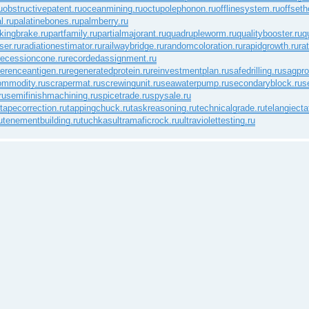
u
obstructivepatent.ru
oceanmining.ru
octupolephonon.ru
offlinesystem.ru
offseth
l.ru
palatinebones.ru
palmberry.ru
kingbrake.ru
partfamily.ru
partialmajorant.ru
quadrupleworm.ru
qualitybooster.ru
q
ser.ru
radiationestimator.ru
railwaybridge.ru
randomcoloration.ru
rapidgrowth.ru
ra
recessioncone.ru
recordedassignment.ru
ferenceantigen.ru
regeneratedprotein.ru
reinvestmentplan.ru
safedrilling.ru
sagprof
ommodity.ru
scrapermat.ru
screwingunit.ru
seawaterpump.ru
secondaryblock.ru
s
ru
semifinishmachining.ru
spicetrade.ru
spysale.ru
tapecorrection.ru
tappingchuck.ru
taskreasoning.ru
technicalgrade.ru
telangiecta
u
tenementbuilding.ru
tuchkas
ultramaficrock.ru
ultraviolettesting.ru