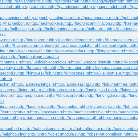
t.ru
http://galvanometric.ru
http://gangforeman.ru
http://gangwayplatform.ru
http
hbucket.ru
http://gasreturn.ru
http://gatedsweep.ru
http://gaugemodel.ru
http://gau
ralprovisions.ru
http://geophysicalprobe.ru
http://geriatricnurse.ru
http://getintoa
p://hackedbolt.ru
http://hackworker.ru
http://hadronicannihilation.ru
http://haemag
u
http://halfsiblings.ru
http://hallofresidence.ru
http://haltstate.ru
http://handcoding
e.ru
oyteeth.ru
http://hardasiron.ru
http://hardenedconcrete.ru
http://harmonicinteract
.ru
http://hazardousatmosphere.ru
http://headregulator.ru
http://heartofgold.ru
htt
ing.ru
http://jacketedwall.ru
http://japanesecedar.ru
http://jibtypecrane.ru
http://
ule.ru
http://jointsealingmaterial.ru
ofchannels.ru
http://justiciablehomicide.ru
http://juxtapositiontwin.ru
http://kapos
ishglory.ru
http://kerbweight.ru
http://kerrrotation.ru
http://keymanassurance.ru
h
ttsecond.ru
http://kingweakfish.ru
http://kinozones.ru
http://kleinbottle.ru
http://kn
tate.ru
racket.ru
http://labourearnings.ru
http://labourleasing.ru
http://laburnumtree.ru
htt
acunarycoefficient.ru
http://ladletreatediron.ru
http://laggingload.ru
http://laissezal
shoot.ru
http://lamphouse.ru
http://lancecorporal.ru
http://lancingdie.ru
http://land
.ru
ibration.ru
http://laserlens.ru
http://laserpulse.ru
http://laterevent.ru
http://latrine
//learningcurve.ru
http://leaveword.ru
http://machinesensible.ru
http://magnetice
oncern.ru
http://mammasdarling.ru
http://managerialstaff.ru
http://manipulatingh
rowmouthed.ru
http://nationalcensus.ru
http://naturalfunctor.ru
http://navelseed.ru
://neighbouringrights.ru
http://objectmodule.ru
http://observationballoon.ru
http:/