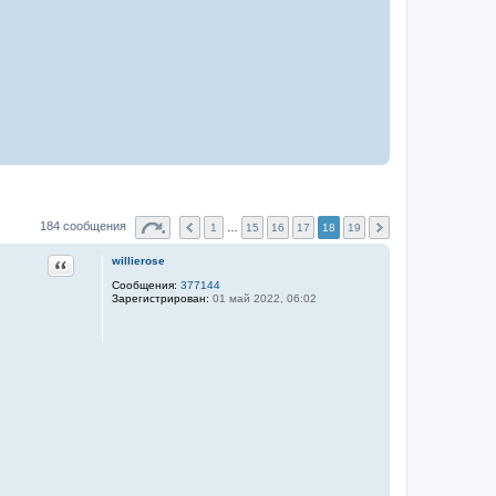
184 сообщения
1
…
15
16
17
18
19
Цитата
willierose
Сообщения:
377144
Зарегистрирован:
01 май 2022, 06:02