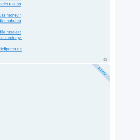
older.ru
oliba
uasimoney.r
ttlesnakema
ile.ru
salest
ecularclergy.
ticlipoma.ru
t