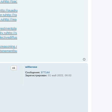
.ru
http://pac
http://quadru
er.ru
http://ra
.ru
http://rea
nvestmentpla
ty.ru
http://s
lectivediffus
skreasoning.r
//tenementbu
Цитата
willierose
Сообщения:
377144
Зарегистрирован:
01 май 2022, 06:02