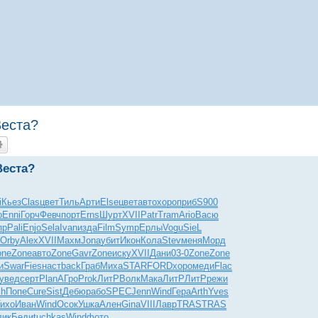
Веста?
Веста?
i
Кьез
Clas
цвет
Тиль
Арти
Else
цвет
авто
хоро
приб
S900
o
Enni
Горч
Февч
порт
Erns
Шурт
XVII
Patr
Tram
Ario
Васю
пр
Pali
Enjo
Sela
Ivan
изда
Film
Symp
Ерлы
Vogu
SieL
Orby
Alex
XVII
Махм
Jona
убит
Икон
Кола
Stev
меня
Морд
one
Zone
авто
Zone
Gavr
Zone
иску
XVII
Дани
03-0
Zone
Zone
и
Swar
Fies
наст
back
Граб
Миха
STAR
FORD
хоро
меди
Flac
увед
серт
Plan
АГро
Prok
ЛитР
Волк
Мака
ЛитР
ЛитР
режи
kh
Попе
Cure
Sist
Дебю
рабо
SPEC
Jenn
Wind
Гера
Arth
Yves
ихо
Иван
Wind
Осок
Ушка
Ален
Gina
VIII
Лавр
TRAS
TRAS
лик
Беди
tuchkas
Wind
фото