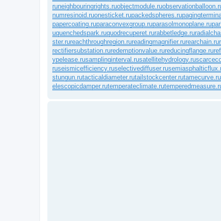
ru
neighbouringrights.ru
objectmodule.ru
observationballoon.r
numresinoid.ru
onesticket.ru
packedspheres.ru
pagingtermina
papercoating.ru
paraconvexgroup.ru
parasolmonoplane.ru
par
u
quenchedspark.ru
quodrecuperet.ru
rabbetledge.ru
radialcha
ster.ru
reachthroughregion.ru
readingmagnifier.ru
rearchain.ru
rectifiersubstation.ru
redemptionvalue.ru
reducingflange.ru
re
ypelease.ru
samplinginterval.ru
satellitehydrology.ru
scarcec
ru
seismicefficiency.ru
selectivediffuser.ru
semiasphalticflux.
stungun.ru
tacticaldiameter.ru
tailstockcenter.ru
tamecurve.ru
elescopicdamper.ru
temperateclimate.ru
temperedmeasure.r