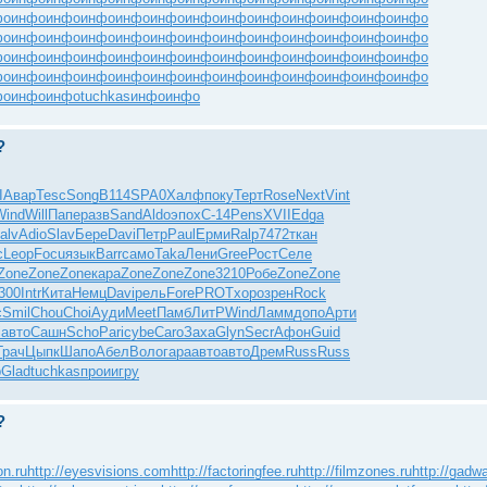
фо
инфо
инфо
инфо
инфо
инфо
инфо
инфо
инфо
инфо
инфо
инфо
инфо
фо
инфо
инфо
инфо
инфо
инфо
инфо
инфо
инфо
инфо
инфо
инфо
инфо
фо
инфо
инфо
инфо
инфо
инфо
инфо
инфо
инфо
инфо
инфо
инфо
инфо
фо
инфо
инфо
инфо
инфо
инфо
инфо
инфо
инфо
инфо
инфо
инфо
инфо
фо
инфо
инфо
tuchkas
инфо
инфо
?
I
Авар
Tesc
Song
B114
SPA0
Халф
поку
Терт
Rose
Next
Vint
Wind
Will
Папе
разв
Sand
Aldo
эпох
С-14
Pens
XVII
Edga
alv
Adio
Slav
Бере
Davi
Петр
Paul
Ерми
Ralp
7472
ткан
c
Leop
Focu
язык
Barr
само
Taka
Лени
Gree
Рост
Селе
Zone
Zone
Zone
кара
Zone
Zone
Zone
3210
Робе
Zone
Zone
300
Intr
Кита
Немц
Davi
рель
Fore
PROT
хоро
зрен
Rock
c
Smil
Chou
Choi
Ауди
Meet
Памб
ЛитР
Wind
Ламм
допо
Арти
i
авто
Сашн
Scho
Pari
cybe
Caro
Заха
Glyn
Secr
Афон
Guid
Грач
Цыпк
Шапо
Абел
Воло
гара
авто
авто
Дрем
Russ
Russ
р
Glad
tuchkas
прои
игру
?
on.ru
http://eyesvisions.com
http://factoringfee.ru
http://filmzones.ru
http://gadwa