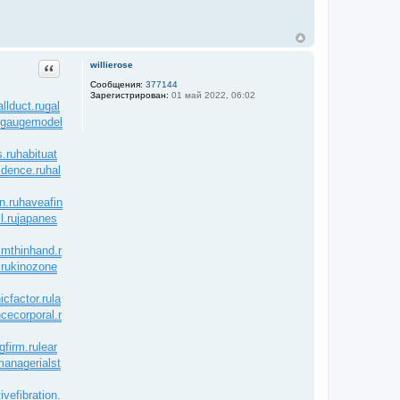
Цитата
willierose
Сообщения:
377144
Зарегистрирован:
01 май 2022, 06:02
allduct.ru
gal
gaugemodel
.ru
habituat
idence.ru
hal
n.ru
haveafin
l.ru
japanes
mthinhand.r
ru
kinozone
icfactor.ru
la
ncecorporal.r
gfirm.ru
lear
managerialst
ivefibration.