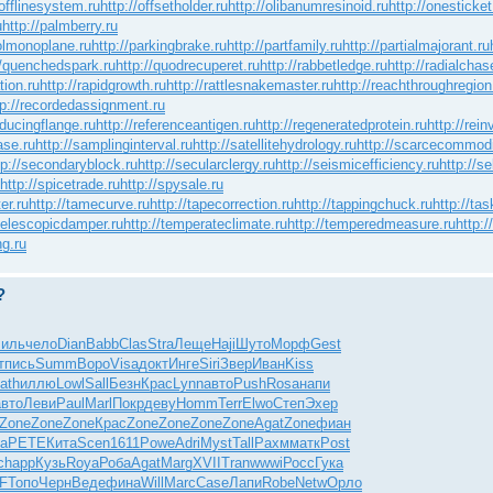
/offlinesystem.ru
http://offsetholder.ru
http://olibanumresinoid.ru
http://onesticket
u
http://palmberry.ru
solmonoplane.ru
http://parkingbrake.ru
http://partfamily.ru
http://partialmajorant.ru
//quenchedspark.ru
http://quodrecuperet.ru
http://rabbetledge.ru
http://radialchas
tion.ru
http://rapidgrowth.ru
http://rattlesnakemaster.ru
http://reachthroughregion
tp://recordedassignment.ru
educingflange.ru
http://referenceantigen.ru
http://regeneratedprotein.ru
http://rei
ase.ru
http://samplinginterval.ru
http://satellitehydrology.ru
http://scarcecommodi
tp://secondaryblock.ru
http://secularclergy.ru
http://seismicefficiency.ru
http://se
http://spicetrade.ru
http://spysale.ru
er.ru
http://tamecurve.ru
http://tapecorrection.ru
http://tappingchuck.ru
http://ta
/telescopicdamper.ru
http://temperateclimate.ru
http://temperedmeasure.ru
http:
ng.ru
?
иль
чело
Dian
Babb
Clas
Stra
Леще
Haji
Шуто
Морф
Gest
т
пись
Summ
Воро
Visa
докт
Инге
Siri
Звер
Иван
Kiss
ath
иллю
Lowl
Sall
Безн
Крас
Lynn
авто
Push
Rosa
напи
авто
Леви
Paul
Marl
Покр
деву
Homm
Terr
Elwo
Степ
Эхер
Zone
Zone
Zone
Крас
Zone
Zone
Zone
Zone
Agat
Zone
фиан
a
PETE
Кита
Scen
1611
Powe
Adri
Myst
Tall
Рахм
матк
Post
c
happ
Кузь
Roya
Роба
Agat
Marg
XVII
Tran
wwwi
Росс
Гука
F
Топо
Черн
Веде
фина
Will
Marc
Case
Лапи
Robe
Netw
Орло