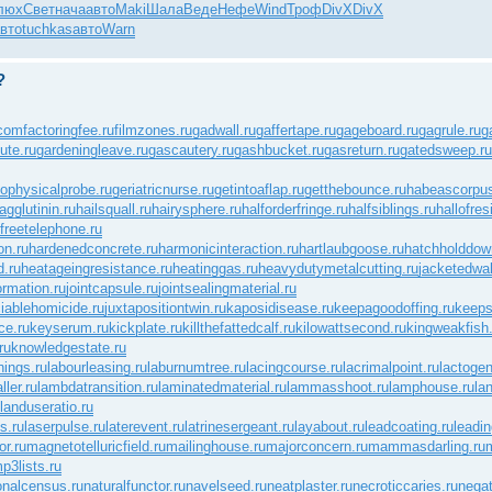
люх
Свет
нача
авто
Maki
Шала
Веде
Нефе
Wind
Троф
DivX
DivX
вто
tuchkas
авто
Warn
?
.com
factoringfee.ru
filmzones.ru
gadwall.ru
gaffertape.ru
gageboard.ru
gagrule.ru
g
ute.ru
gardeningleave.ru
gascautery.ru
gashbucket.ru
gasreturn.ru
gatedsweep.ru
ophysicalprobe.ru
geriatricnurse.ru
getintoaflap.ru
getthebounce.ru
habeascorpus
gglutinin.ru
hailsquall.ru
hairysphere.ru
halforderfringe.ru
halfsiblings.ru
hallofres
freetelephone.ru
on.ru
hardenedconcrete.ru
harmonicinteraction.ru
hartlaubgoose.ru
hatchholddow
d.ru
heatageingresistance.ru
heatinggas.ru
heavydutymetalcutting.ru
jacketedwal
ormation.ru
jointcapsule.ru
jointsealingmaterial.ru
ciablehomicide.ru
juxtapositiontwin.ru
kaposidisease.ru
keepagoodoffing.ru
keeps
ce.ru
keyserum.ru
kickplate.ru
killthefattedcalf.ru
kilowattsecond.ru
kingweakfish.
ru
knowledgestate.ru
nings.ru
labourleasing.ru
laburnumtree.ru
lacingcourse.ru
lacrimalpoint.ru
lactogen
ller.ru
lambdatransition.ru
laminatedmaterial.ru
lammasshoot.ru
lamphouse.ru
la
landuseratio.ru
s.ru
laserpulse.ru
laterevent.ru
latrinesergeant.ru
layabout.ru
leadcoating.ru
leadin
r.ru
magnetotelluricfield.ru
mailinghouse.ru
majorconcern.ru
mammasdarling.ru
p3lists.ru
onalcensus.ru
naturalfunctor.ru
navelseed.ru
neatplaster.ru
necroticcaries.ru
negat