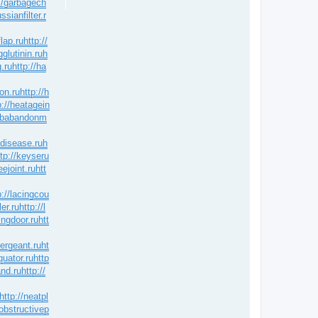
://garbagech
ssianfilter.r
flap.ru
http://
glutinin.ru
h
.ru
http://ha
ion.ru
http://h
p://heatagein
jobabandonm
idisease.ru
h
ttp://keyseru
eejoint.ru
htt
p://lacingcou
ler.ru
http://l
ingdoor.ru
htt
sergeant.ru
ht
quator.ru
http
and.ru
http://
http://neatpl
/obstructivep