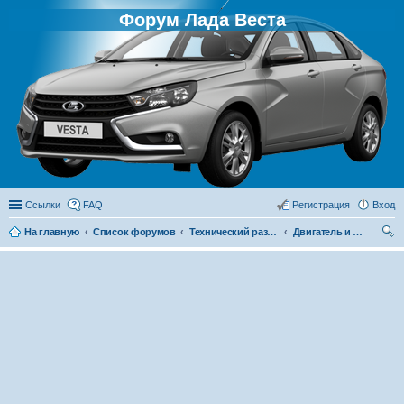
Форум Лада Веста
Ссылки
FAQ
Регистрация
Вход
На главную
Список форумов
Технический раздел
Двигатель и его системы
ои
ск