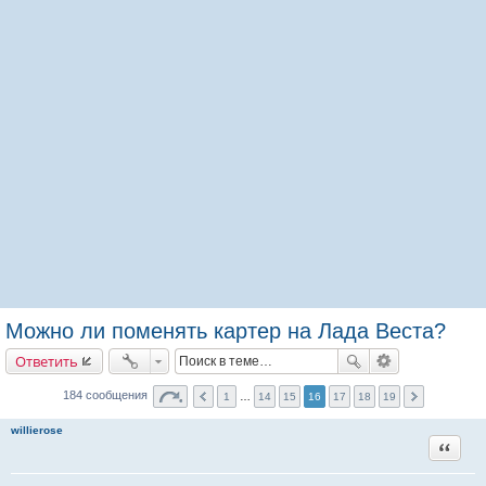
Можно ли поменять картер на Лада Веста?
Ответить
184 сообщения
1
…
14
15
16
17
18
19
willierose
Цитата