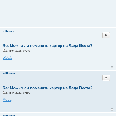
willierose
Цитата
Re: Можно ли поменять картер на Лада Веста?
27 июл 2023, 07:49
С
о
SOCO
о
б
щ
е
н
willierose
и
Цитата
е
Re: Можно ли поменять картер на Лада Веста?
27 июл 2023, 07:50
С
о
McBa
о
б
щ
е
н
willierose