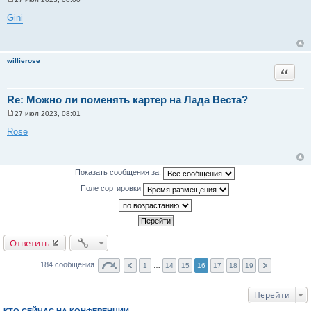
С
о
Gini
о
б
щ
е
н
willierose
и
Цитата
е
Re: Можно ли поменять картер на Лада Веста?
27 июл 2023, 08:01
С
о
Rose
о
б
щ
е
н
Показать сообщения за:
и
е
Поле сортировки
Ответить
184 сообщения
1
…
14
15
16
17
18
19
Перейти
КТО СЕЙЧАС НА КОНФЕРЕНЦИИ