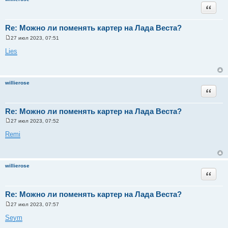
и
Цитата
е
Re: Можно ли поменять картер на Лада Веста?
27 июл 2023, 07:51
С
о
Lies
о
б
щ
е
н
willierose
и
Цитата
е
Re: Можно ли поменять картер на Лада Веста?
27 июл 2023, 07:52
С
о
Remi
о
б
щ
е
н
willierose
и
Цитата
е
Re: Можно ли поменять картер на Лада Веста?
27 июл 2023, 07:57
С
о
Seym
о
б