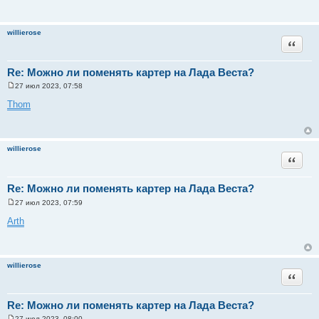
willierose
Цитата
Re: Можно ли поменять картер на Лада Веста?
27 июл 2023, 07:58
С
о
Thom
о
б
щ
е
н
willierose
и
Цитата
е
Re: Можно ли поменять картер на Лада Веста?
27 июл 2023, 07:59
С
о
Arth
о
б
щ
е
н
willierose
и
Цитата
е
Re: Можно ли поменять картер на Лада Веста?
27 июл 2023, 08:00