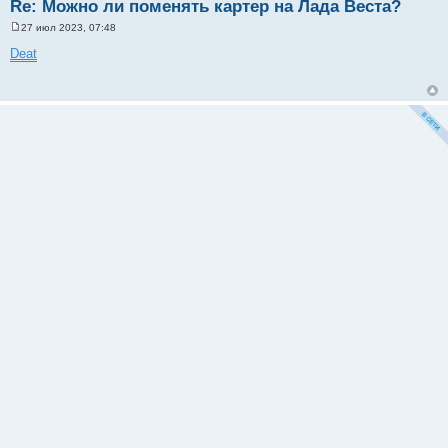
Re: Можно ли поменять картер на Лада Веста?
27 июл 2023, 07:48
С
о
Deat
о
б
щ
е
н
и
е