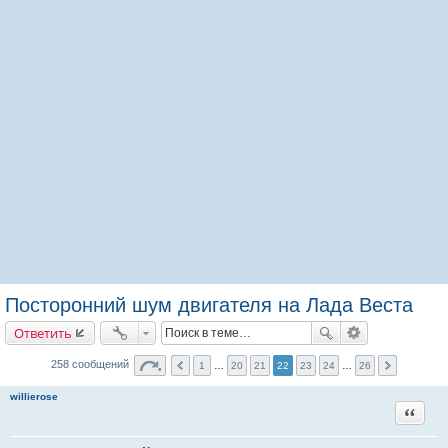
Посторонний шум двигателя на Лада Веста
Ответить
258 сообщений
1
…
20
21
22
23
24
…
26
willierose
Цитата