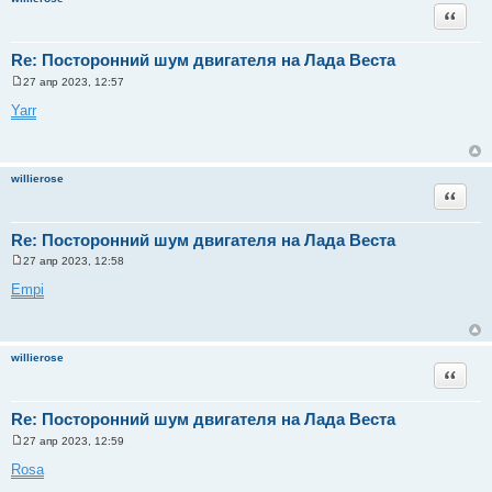
и
Цитата
е
Re: Посторонний шум двигателя на Лада Веста
27 апр 2023, 12:57
С
о
Yarr
о
б
щ
е
н
willierose
и
Цитата
е
Re: Посторонний шум двигателя на Лада Веста
27 апр 2023, 12:58
С
о
Empi
о
б
щ
е
н
willierose
и
Цитата
е
Re: Посторонний шум двигателя на Лада Веста
27 апр 2023, 12:59
С
о
Rosa
о
б