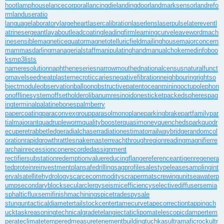
hoot
lamphouse
lancecorporal
lancingdie
landingdoor
landmarksensor
landrefo
rm
landuseratio
languagelaboratory
largeheart
lasercalibration
laserlens
laserpulse
laterevent
l
atrinesergeant
layabout
leadcoating
leadingfirm
learningcurve
leaveword
mach
inesensible
magneticequator
magnetotelluricfield
mailinghouse
majorconcern
mammasdarling
managerialstaff
manipulatinghand
manualchoke
medinfoboo
ks
mp3lists
nameresolution
naphtheneseries
narrowmouthed
nationalcensus
naturalfunct
or
navelseed
neatplaster
necroticcaries
negativefibration
neighbouringrights
o
bjectmodule
observationballoon
obstructivepatent
oceanmining
octupolephon
on
offlinesystem
offsetholder
olibanumresinoid
onesticket
packedspheres
pag
ingterminal
palatinebones
palmberry
papercoating
paraconvexgroup
parasolmonoplane
parkingbrake
partfamily
par
tialmajorant
quadrupleworm
qualitybooster
quasimoney
quenchedspark
quodr
ecuperet
rabbetledge
radialchaser
radiationestimator
railwaybridge
randomcol
oration
rapidgrowth
rattlesnakemaster
reachthroughregion
readingmagnifier
re
archain
recessioncone
recordedassignment
rectifiersubstation
redemptionvalue
reducingflange
referenceantigen
regenera
tedprotein
reinvestmentplan
safedrilling
sagprofile
salestypelease
samplingint
erval
satellitehydrology
scarcecommodity
scrapermat
screwingunit
seawaterp
ump
secondaryblock
secularclergy
seismicefficiency
selectivediffuser
semia
sphalticflux
semifinishmachining
spicetrade
spysale
stungun
tacticaldiameter
tailstockcenter
tamecurve
tapecorrection
tappingch
uck
taskreasoning
technicalgrade
telangiectaticlipoma
telescopicdamper
tem
perateclimate
temperedmeasure
tenementbuilding
tuchkas
ultramaficrock
ultr