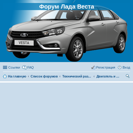
Форум Лада Веста
Ссылки
FAQ
Регистрация
Вход
На главную
Список форумов
Технический раздел
Двигатель и его системы
ои
ск