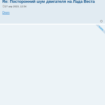
Re: Посторонний шум двигателя на Лада Веста
27 апр 2023, 12:54
С
о
Drem
о
б
щ
е
н
и
е