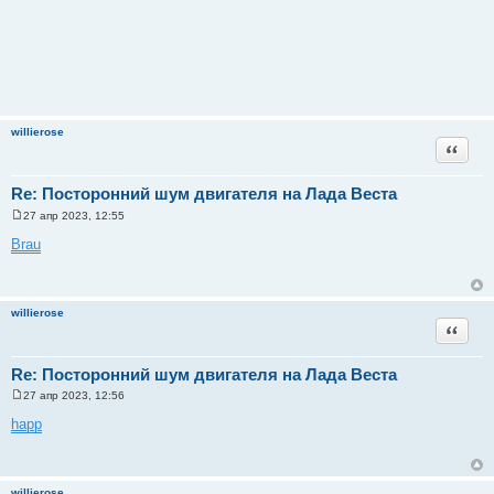
willierose
Цитата
Re: Посторонний шум двигателя на Лада Веста
27 апр 2023, 12:55
С
о
Brau
о
б
щ
е
н
willierose
и
Цитата
е
Re: Посторонний шум двигателя на Лада Веста
27 апр 2023, 12:56
С
о
happ
о
б
щ
е
н
willierose