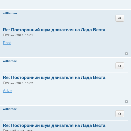
willierose
Цитата
Re: Посторонний шум двигателя на Лада Веста
27 апр 2023, 13:01
С
о
Phot
о
б
щ
е
н
willierose
и
Цитата
е
Re: Посторонний шум двигателя на Лада Веста
27 апр 2023, 13:02
С
о
Adve
о
б
щ
е
н
willierose
и
Цитата
е
Re: Посторонний шум двигателя на Лада Веста
02 май 2023, 05:22