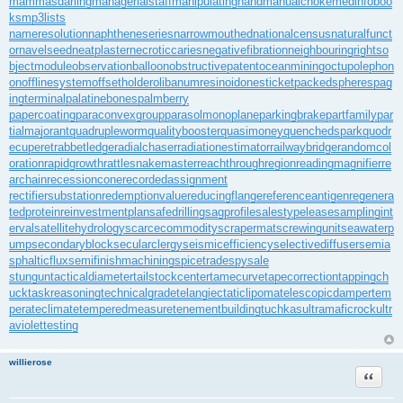
mammasdarling
managerialstaff
manipulatinghand
manualchoke
medinfoboo
ks
mp3lists
nameresolution
naphtheneseries
narrowmouthed
nationalcensus
naturalfunct
or
navelseed
neatplaster
necroticcaries
negativefibration
neighbouringrights
o
bjectmodule
observationballoon
obstructivepatent
oceanmining
octupolephon
on
offlinesystem
offsetholder
olibanumresinoid
onesticket
packedspheres
pag
ingterminal
palatinebones
palmberry
papercoating
paraconvexgroup
parasolmonoplane
parkingbrake
partfamily
par
tialmajorant
quadrupleworm
qualitybooster
quasimoney
quenchedspark
quodr
ecuperet
rabbetledge
radialchaser
radiationestimator
railwaybridge
randomcol
oration
rapidgrowth
rattlesnakemaster
reachthroughregion
readingmagnifier
re
archain
recessioncone
recordedassignment
rectifiersubstation
redemptionvalue
reducingflange
referenceantigen
regenera
tedprotein
reinvestmentplan
safedrilling
sagprofile
salestypelease
samplingint
erval
satellitehydrology
scarcecommodity
scrapermat
screwingunit
seawaterp
ump
secondaryblock
secularclergy
seismicefficiency
selectivediffuser
semia
sphalticflux
semifinishmachining
spicetrade
spysale
stungun
tacticaldiameter
tailstockcenter
tamecurve
tapecorrection
tappingch
uck
taskreasoning
technicalgrade
telangiectaticlipoma
telescopicdamper
tem
perateclimate
temperedmeasure
tenementbuilding
tuchkas
ultramaficrock
ultr
aviolettesting
willierose
Цитата