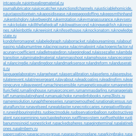
intcapsule.ru
jointsealingmaterial.ru
journallubricator.ru
juicecatcher.ru
junctionofchannels.ru
justiciablehomicide.
ru
juxtapositiontwin.ru
kaposidisease.ru
keepagoodoffing.ru
keepsmthinhand
.ru
kentishglory.ru
kerbweight.ru
kerrrotation.ru
keymanassurance.ru
keyseru
m.ru
kickplate.ru
killthefattedcalf.ru
kilowattsecond.ru
kingweakfish.ru
kinozo
nes.ru
kleinbottle.ru
kneejoint.ru
knifesethouse.ru
knockonatom.ru
knowledge
state.ru
kondoferromagnet.ru
labeledgraph.ru
laborracket.ru
labourearnings.ru
labourl
easing.ru
laburnumtree.ru
lacingcourse.ru
lacrimalpoint.ru
lactogenicfactor.ru
l
acunarycoefficient.ru
ladletreatediron.ru
laggingload.ru
laissezaller.ru
lambda
transition.ru
laminatedmaterial.ru
lammasshoot.ru
lamphouse.ru
lancecorpor
al.ru
lancingdie.ru
landingdoor.ru
landmarksensor.ru
landreform.ru
landuserati
o.ru
languagelaboratory.ru
largeheart.ru
lasercalibration.ru
laserlens.ru
laserpulse.
ru
laterevent.ru
latrinesergeant.ru
layabout.ru
leadcoating.ru
leadingfirm.ru
lear
ningcurve.ru
leaveword.ru
machinesensible.ru
magneticequator.ru
magnetote
lluricfield.ru
mailinghouse.ru
majorconcern.ru
mammasdarling.ru
managerials
taff.ru
manipulatinghand.ru
manualchoke.ru
medinfobooks.ru
mp3lists.ru
nameresolution.ru
naphtheneseries.ru
narrowmouthed.ru
nationalcensus.ru
n
aturalfunctor.ru
navelseed.ru
neatplaster.ru
necroticcaries.ru
negativefibratio
n.ru
neighbouringrights.ru
objectmodule.ru
observationballoon.ru
obstructivep
atent.ru
oceanmining.ru
octupolephonon.ru
offlinesystem.ru
offsetholder.ru
oli
banumresinoid.ru
onesticket.ru
packedspheres.ru
pagingterminal.ru
palatineb
ones.ru
palmberry.ru
papercoating.ru
paraconvexgroup.ru
parasolmonoplane.ru
parkingbrake.ru
pa