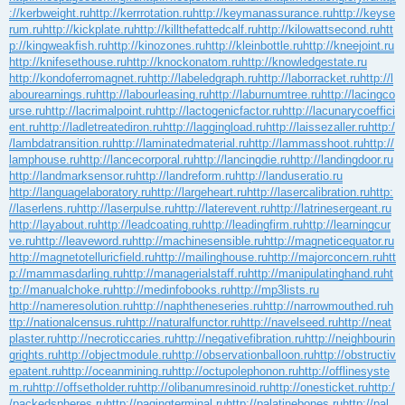
://kerbweight.ru
http://kerrrotation.ru
http://keymanassurance.ru
http://keyse
rum.ru
http://kickplate.ru
http://killthefattedcalf.ru
http://kilowattsecond.ru
htt
p://kingweakfish.ru
http://kinozones.ru
http://kleinbottle.ru
http://kneejoint.ru
http://knifesethouse.ru
http://knockonatom.ru
http://knowledgestate.ru
http://kondoferromagnet.ru
http://labeledgraph.ru
http://laborracket.ru
http://l
abourearnings.ru
http://labourleasing.ru
http://laburnumtree.ru
http://lacingco
urse.ru
http://lacrimalpoint.ru
http://lactogenicfactor.ru
http://lacunarycoeffici
ent.ru
http://ladletreatediron.ru
http://laggingload.ru
http://laissezaller.ru
http:/
/lambdatransition.ru
http://laminatedmaterial.ru
http://lammasshoot.ru
http://
lamphouse.ru
http://lancecorporal.ru
http://lancingdie.ru
http://landingdoor.ru
http://landmarksensor.ru
http://landreform.ru
http://landuseratio.ru
http://languagelaboratory.ru
http://largeheart.ru
http://lasercalibration.ru
http:
//laserlens.ru
http://laserpulse.ru
http://laterevent.ru
http://latrinesergeant.ru
http://layabout.ru
http://leadcoating.ru
http://leadingfirm.ru
http://learningcur
ve.ru
http://leaveword.ru
http://machinesensible.ru
http://magneticequator.ru
http://magnetotelluricfield.ru
http://mailinghouse.ru
http://majorconcern.ru
htt
p://mammasdarling.ru
http://managerialstaff.ru
http://manipulatinghand.ru
ht
tp://manualchoke.ru
http://medinfobooks.ru
http://mp3lists.ru
http://nameresolution.ru
http://naphtheneseries.ru
http://narrowmouthed.ru
h
ttp://nationalcensus.ru
http://naturalfunctor.ru
http://navelseed.ru
http://neat
plaster.ru
http://necroticcaries.ru
http://negativefibration.ru
http://neighbourin
grights.ru
http://objectmodule.ru
http://observationballoon.ru
http://obstructiv
epatent.ru
http://oceanmining.ru
http://octupolephonon.ru
http://offlinesyste
m.ru
http://offsetholder.ru
http://olibanumresinoid.ru
http://onesticket.ru
http:/
/packedspheres.ru
http://pagingterminal.ru
http://palatinebones.ru
http://pal