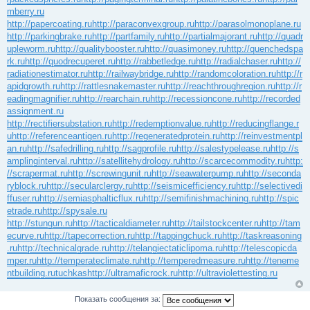
mberry.ru
http://papercoating.ru
http://paraconvexgroup.ru
http://parasolmonoplane.ru
http://parkingbrake.ru
http://partfamily.ru
http://partialmajorant.ru
http://quadr
upleworm.ru
http://qualitybooster.ru
http://quasimoney.ru
http://quenchedspa
rk.ru
http://quodrecuperet.ru
http://rabbetledge.ru
http://radialchaser.ru
http://
radiationestimator.ru
http://railwaybridge.ru
http://randomcoloration.ru
http://r
apidgrowth.ru
http://rattlesnakemaster.ru
http://reachthroughregion.ru
http://r
eadingmagnifier.ru
http://rearchain.ru
http://recessioncone.ru
http://recorded
assignment.ru
http://rectifiersubstation.ru
http://redemptionvalue.ru
http://reducingflange.r
u
http://referenceantigen.ru
http://regeneratedprotein.ru
http://reinvestmentpl
an.ru
http://safedrilling.ru
http://sagprofile.ru
http://salestypelease.ru
http://s
amplinginterval.ru
http://satellitehydrology.ru
http://scarcecommodity.ru
http:
//scrapermat.ru
http://screwingunit.ru
http://seawaterpump.ru
http://seconda
ryblock.ru
http://secularclergy.ru
http://seismicefficiency.ru
http://selectivedi
ffuser.ru
http://semiasphalticflux.ru
http://semifinishmachining.ru
http://spic
etrade.ru
http://spysale.ru
http://stungun.ru
http://tacticaldiameter.ru
http://tailstockcenter.ru
http://tam
ecurve.ru
http://tapecorrection.ru
http://tappingchuck.ru
http://taskreasoning
.ru
http://technicalgrade.ru
http://telangiectaticlipoma.ru
http://telescopicda
mper.ru
http://temperateclimate.ru
http://temperedmeasure.ru
http://teneme
ntbuilding.ru
tuchkas
http://ultramaficrock.ru
http://ultraviolettesting.ru
Показать сообщения за: