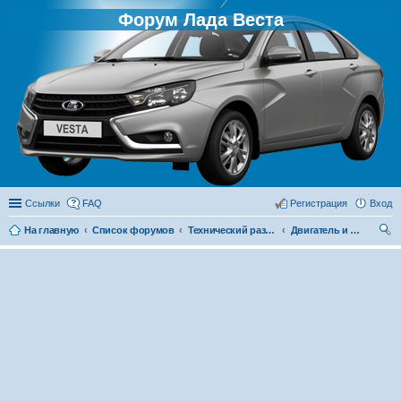
Форум Лада Веста
Ссылки
FAQ
Регистрация
Вход
На главную
Список форумов
Технический раздел
Двигатель и его системы
ои
ск