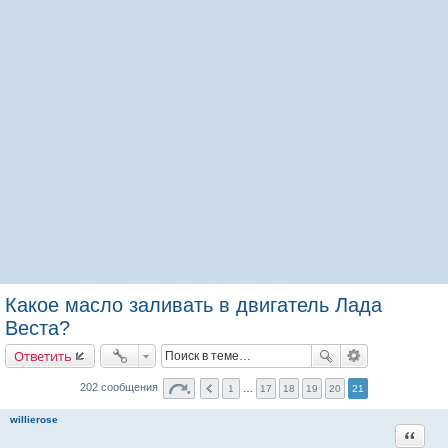
Какое масло заливать в двигатель Лада
Веста?
Ответить
202 сообщения
1
…
17
18
19
20
21
willierose
Цитата