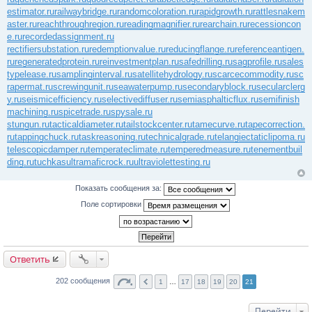
estimator.ru
railwaybridge.ru
randomcoloration.ru
rapidgrowth.ru
rattlesnakem
aster.ru
reachthroughregion.ru
readingmagnifier.ru
rearchain.ru
recessioncon
e.ru
recordedassignment.ru
rectifiersubstation.ru
redemptionvalue.ru
reducingflange.ru
referenceantigen.
ru
regeneratedprotein.ru
reinvestmentplan.ru
safedrilling.ru
sagprofile.ru
sales
typelease.ru
samplinginterval.ru
satellitehydrology.ru
scarcecommodity.ru
sc
rapermat.ru
screwingunit.ru
seawaterpump.ru
secondaryblock.ru
secularclerg
y.ru
seismicefficiency.ru
selectivediffuser.ru
semiasphalticflux.ru
semifinish
machining.ru
spicetrade.ru
spysale.ru
stungun.ru
tacticaldiameter.ru
tailstockcenter.ru
tamecurve.ru
tapecorrection.
ru
tappingchuck.ru
taskreasoning.ru
technicalgrade.ru
telangiectaticlipoma.ru
telescopicdamper.ru
temperateclimate.ru
temperedmeasure.ru
tenementbuil
ding.ru
tuchkas
ultramaficrock.ru
ultraviolettesting.ru
Показать сообщения за:
Поле сортировки
Ответить
202 сообщения
1
…
17
18
19
20
21
Перейти