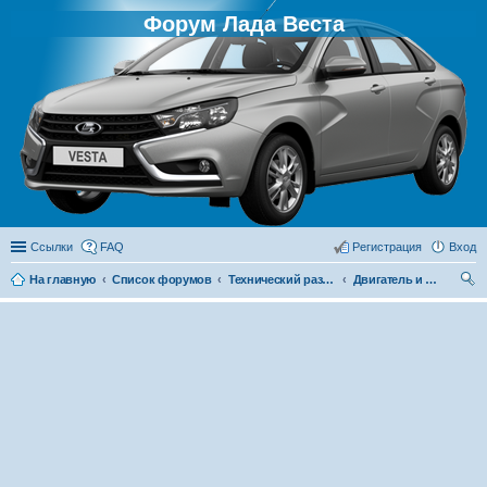
Форум Лада Веста
Ссылки
FAQ
Регистрация
Вход
На главную
Список форумов
Технический раздел
Двигатель и его системы
ои
ск