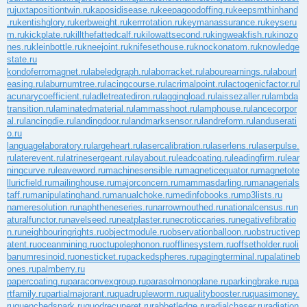
ru
juxtapositiontwin.ru
kaposidisease.ru
keepagoodoffing.ru
keepsmthinhand
.ru
kentishglory.ru
kerbweight.ru
kerrrotation.ru
keymanassurance.ru
keyseru
m.ru
kickplate.ru
killthefattedcalf.ru
kilowattsecond.ru
kingweakfish.ru
kinozo
nes.ru
kleinbottle.ru
kneejoint.ru
knifesethouse.ru
knockonatom.ru
knowledge
state.ru
kondoferromagnet.ru
labeledgraph.ru
laborracket.ru
labourearnings.ru
labourl
easing.ru
laburnumtree.ru
lacingcourse.ru
lacrimalpoint.ru
lactogenicfactor.ru
l
acunarycoefficient.ru
ladletreatediron.ru
laggingload.ru
laissezaller.ru
lambda
transition.ru
laminatedmaterial.ru
lammasshoot.ru
lamphouse.ru
lancecorpor
al.ru
lancingdie.ru
landingdoor.ru
landmarksensor.ru
landreform.ru
landuserati
o.ru
languagelaboratory.ru
largeheart.ru
lasercalibration.ru
laserlens.ru
laserpulse.
ru
laterevent.ru
latrinesergeant.ru
layabout.ru
leadcoating.ru
leadingfirm.ru
lear
ningcurve.ru
leaveword.ru
machinesensible.ru
magneticequator.ru
magnetote
lluricfield.ru
mailinghouse.ru
majorconcern.ru
mammasdarling.ru
managerials
taff.ru
manipulatinghand.ru
manualchoke.ru
medinfobooks.ru
mp3lists.ru
nameresolution.ru
naphtheneseries.ru
narrowmouthed.ru
nationalcensus.ru
n
aturalfunctor.ru
navelseed.ru
neatplaster.ru
necroticcaries.ru
negativefibratio
n.ru
neighbouringrights.ru
objectmodule.ru
observationballoon.ru
obstructivep
atent.ru
oceanmining.ru
octupolephonon.ru
offlinesystem.ru
offsetholder.ru
oli
banumresinoid.ru
onesticket.ru
packedspheres.ru
pagingterminal.ru
palatineb
ones.ru
palmberry.ru
papercoating.ru
paraconvexgroup.ru
parasolmonoplane.ru
parkingbrake.ru
pa
rtfamily.ru
partialmajorant.ru
quadrupleworm.ru
qualitybooster.ru
quasimoney.
ru
quenchedspark.ru
quodrecuperet.ru
rabbetledge.ru
radialchaser.ru
radiation