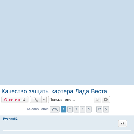
Качество защиты картера Лада Веста
Ответить
164 сообщения
1
2
3
4
5
…
17
Руслан82
Цитата