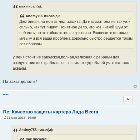
о
о
мак писал(а):
б
щ
Andrey755 писал(а):
е
н
Достойная, на мой взгляд, защита. Да и шумит она не так уж и
и
сильно, как тут пишут. Понятное дело, что кое - какой шум от
е
неё есть, но это абсолютно не критично. Включаете погромче
музыку и вся ваша проблема довольно быстро решается таким
вот образом.
у меня стоит не заводская,полная,железная с рёбрами для
воздуха. никаких траболов не возникает.сугробы ей укатывал как
асвальт.
На заказ делали?
мак
Цитата
Re: Качество защиты картера Лада Веста
21 мар 2018, 16:06
С
о
о
Andrey755 писал(а):
б
щ
мак писал(а):
е