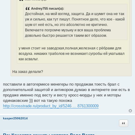
н
и
Andrey755 писал(а):
е
Достойная, на мой взгляд, защита. Да и шумит она не так
уж и сильно, как тут пишут. Понятное дело, что кое - какой
шум от неё есть, но это абсолютно не критично.
Включаете погромче музыку и вся ваша проблема
довольно быстро решается таким вот образом.
у меня стоит не заводская,полная,железная с рёбрами для
воздуха. никаких траболов не возникает.сугробы ей укатывал
как асвальт.
На заказ делали?
поставили в автогермесе менегеры по продажам.тоесть брал с
дополнительной защитой и антикором.думаю в интернете они есть в
продаже именно под весту и весту кросс-морды у них и моторы
одинаковские ))) вот на такую похожа
http://crosstrade.ru/product_by_id/5246 ... 8761300009
kasper25062014
Цитата