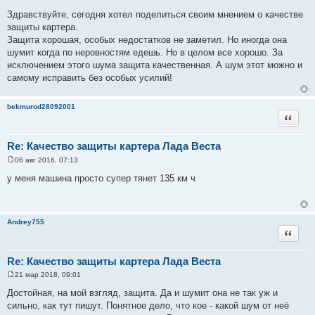
С
о
Здравствуйте, сегодня хотел поделиться своим мнением о качестве
о
защиты картера.
б
щ
Защита хорошая, особых недостатков не заметил. Но иногда она
е
шумит когда по неровностям едешь. Но в целом все хорошо. За
н
и
исключением этого шума защита качественная. А шум этот можно и
е
самому исправить без особых усилий!
bekmurod28092001
Цитата
Re: Качество защиты картера Лада Веста
06 авг 2016, 07:13
С
о
у меня машина просто супер тянет 135 км ч
о
б
щ
е
н
Andrey755
и
Цитата
е
Re: Качество защиты картера Лада Веста
21 мар 2018, 09:01
С
о
Достойная, на мой взгляд, защита. Да и шумит она не так уж и
о
сильно, как тут пишут. Понятное дело, что кое - какой шум от неё
б
щ