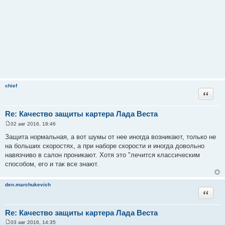
chief
Цитата
Re: Качество защиты картера Лада Веста
02 авг 2016, 18:46
С
о
Защита нормальная, а вот шумы от нее иногда возникают, только не
о
на больших скоростях, а при наборе скорости и иногда довольно
б
щ
навязчиво в салон проникают. Хотя это "лечится классическим
е
способом, его и так все знают.
н
и
е
den.marchukevich
Цитата
Re: Качество защиты картера Лада Веста
03 авг 2016, 14:35