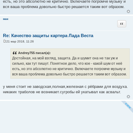
есть, но это абсолютно не критично. Включаете погромче музыку и
е
вся ваша проблема довольно быстро решается таким вот образом.
н
и
е
мак
Цитата
Re: Качество защиты картера Лада Веста
21 мар 2018, 11:26
С
о
о
Andrey755 писал(а):
б
Достойная, на мой взгляд, защита. Да и шумит она не так уж и
щ
е
сильно, как тут пишут. Понятное дело, что кое - какой шум от неё
н
есть, но это абсолютно не критично. Включаете погромче музыку и
и
е
вся ваша проблема довольно быстро решается таким вот образом.
у меня стоит не заводская,полная,железная с рёбрами для воздуха.
никаких траболов не возникает.сугробы ей укатывал как асвальт.