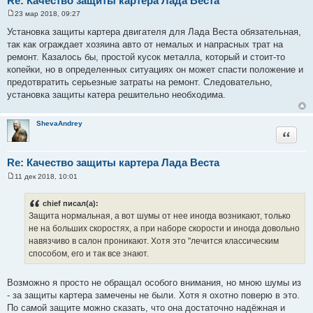
Re: Качество защиты картера Лада Веста
23 мар 2018, 09:27
С
о
Установка защиты картера двигателя для Лада Веста обязательная,
о
так как ограждает хозяина авто от немалых и напрасных трат на
б
щ
ремонт. Казалось бы, простой кусок металла, который и стоит-то
е
копейки, но в определенных ситуациях он может спасти положение и
н
и
предотвратить серьезные затраты на ремонт. Следовательно,
е
установка защиты катера решительно необходима.
ShevaAndrey
Цитата
Re: Качество защиты картера Лада Веста
11 дек 2018, 10:01
С
о
о
chief писал(а):
б
Защита нормальная, а вот шумы от нее иногда возникают, только
щ
е
не на больших скоростях, а при наборе скорости и иногда довольно
н
навязчиво в салон проникают. Хотя это "лечится классическим
и
е
способом, его и так все знают.
Возможно я просто не обращал особого внимания, но мною шумы из
- за защиты картера замечены не были. Хотя я охотно поверю в это.
По самой защите можно сказать, что она достаточно надёжная и