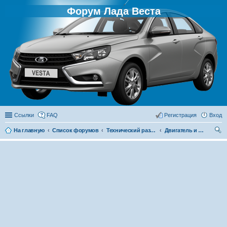
Форум Лада Веста
Ссылки
FAQ
Регистрация
Вход
На главную
Список форумов
Технический раздел
Двигатель и его системы
ои
ск