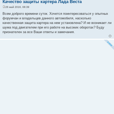
Качество защиты картера Лада Веста
26 май 2016, 08:39
С
о
Всем доброго времени суток. Хочется поинтересоваться у опытных
о
форумчан и владельцев данного автомобиля, насколько
б
щ
качественная защита картера на нем установлена? И не возникает ли
е
шума под двигателем при его работе на высоких оборотах? Буду
н
и
признателен за все Ваши ответы и замечания.
е