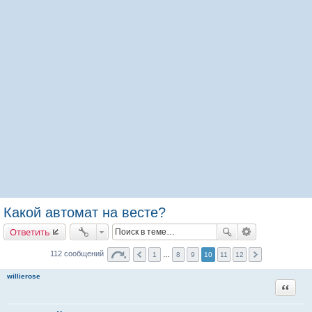
Какой автомат на весте?
Ответить
112 сообщений
1
…
8
9
10
11
12
willierose
Цитата