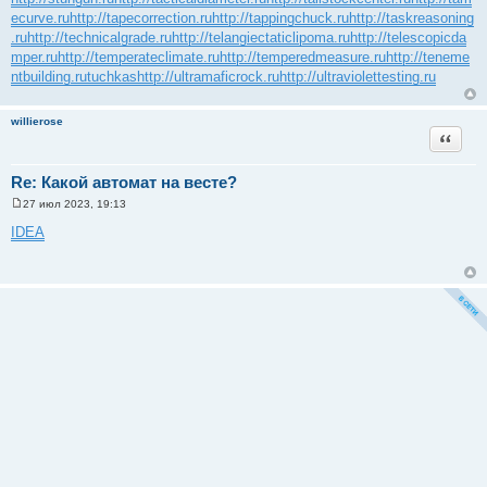
ecurve.ru
http://tapecorrection.ru
http://tappingchuck.ru
http://taskreasoning
.ru
http://technicalgrade.ru
http://telangiectaticlipoma.ru
http://telescopicda
mper.ru
http://temperateclimate.ru
http://temperedmeasure.ru
http://teneme
ntbuilding.ru
tuchkas
http://ultramaficrock.ru
http://ultraviolettesting.ru
willierose
Цитата
Re: Какой автомат на весте?
27 июл 2023, 19:13
С
о
IDEA
о
б
щ
е
н
и
е