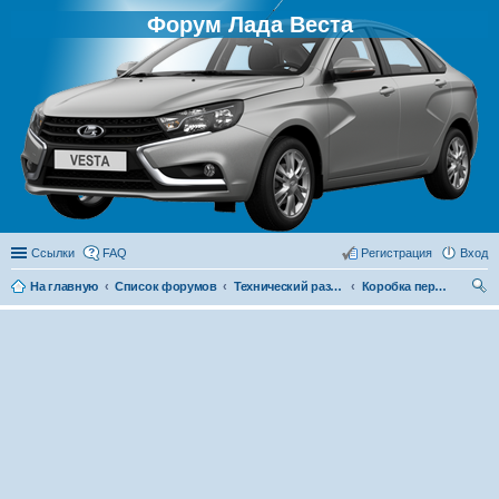
Форум Лада Веста
Ссылки
FAQ
Регистрация
Вход
На главную
Список форумов
Технический раздел
Коробка передач
ои
ск