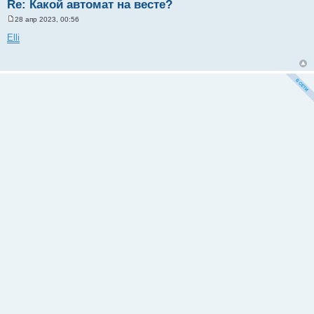
Re: Какой автомат на весте?
28 апр 2023, 00:56
С
о
Elli
о
б
щ
е
н
и
е