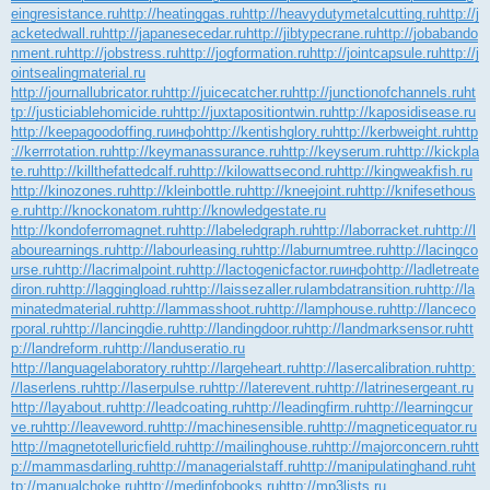
eingresistance.ru
http://heatinggas.ru
http://heavydutymetalcutting.ru
http://j
acketedwall.ru
http://japanesecedar.ru
http://jibtypecrane.ru
http://jobabando
nment.ru
http://jobstress.ru
http://jogformation.ru
http://jointcapsule.ru
http://j
ointsealingmaterial.ru
http://journallubricator.ru
http://juicecatcher.ru
http://junctionofchannels.ru
ht
tp://justiciablehomicide.ru
http://juxtapositiontwin.ru
http://kaposidisease.ru
http://keepagoodoffing.ru
инфо
http://kentishglory.ru
http://kerbweight.ru
http
://kerrrotation.ru
http://keymanassurance.ru
http://keyserum.ru
http://kickpla
te.ru
http://killthefattedcalf.ru
http://kilowattsecond.ru
http://kingweakfish.ru
http://kinozones.ru
http://kleinbottle.ru
http://kneejoint.ru
http://knifesethous
e.ru
http://knockonatom.ru
http://knowledgestate.ru
http://kondoferromagnet.ru
http://labeledgraph.ru
http://laborracket.ru
http://l
abourearnings.ru
http://labourleasing.ru
http://laburnumtree.ru
http://lacingco
urse.ru
http://lacrimalpoint.ru
http://lactogenicfactor.ru
инфо
http://ladletreate
diron.ru
http://laggingload.ru
http://laissezaller.ru
lambdatransition.ru
http://la
minatedmaterial.ru
http://lammasshoot.ru
http://lamphouse.ru
http://lanceco
rporal.ru
http://lancingdie.ru
http://landingdoor.ru
http://landmarksensor.ru
htt
p://landreform.ru
http://landuseratio.ru
http://languagelaboratory.ru
http://largeheart.ru
http://lasercalibration.ru
http:
//laserlens.ru
http://laserpulse.ru
http://laterevent.ru
http://latrinesergeant.ru
http://layabout.ru
http://leadcoating.ru
http://leadingfirm.ru
http://learningcur
ve.ru
http://leaveword.ru
http://machinesensible.ru
http://magneticequator.ru
http://magnetotelluricfield.ru
http://mailinghouse.ru
http://majorconcern.ru
htt
p://mammasdarling.ru
http://managerialstaff.ru
http://manipulatinghand.ru
ht
tp://manualchoke.ru
http://medinfobooks.ru
http://mp3lists.ru