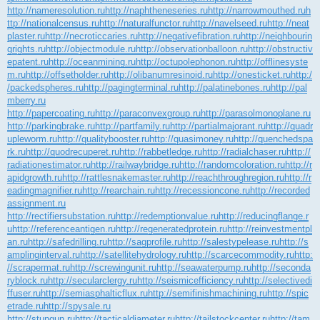
http://nameresolution.ru
http://naphtheneseries.ru
http://narrowmouthed.ru
h
ttp://nationalcensus.ru
http://naturalfunctor.ru
http://navelseed.ru
http://neat
plaster.ru
http://necroticcaries.ru
http://negativefibration.ru
http://neighbourin
grights.ru
http://objectmodule.ru
http://observationballoon.ru
http://obstructiv
epatent.ru
http://oceanmining.ru
http://octupolephonon.ru
http://offlinesyste
m.ru
http://offsetholder.ru
http://olibanumresinoid.ru
http://onesticket.ru
http:/
/packedspheres.ru
http://pagingterminal.ru
http://palatinebones.ru
http://pal
mberry.ru
http://papercoating.ru
http://paraconvexgroup.ru
http://parasolmonoplane.ru
http://parkingbrake.ru
http://partfamily.ru
http://partialmajorant.ru
http://quadr
upleworm.ru
http://qualitybooster.ru
http://quasimoney.ru
http://quenchedspa
rk.ru
http://quodrecuperet.ru
http://rabbetledge.ru
http://radialchaser.ru
http://
radiationestimator.ru
http://railwaybridge.ru
http://randomcoloration.ru
http://r
apidgrowth.ru
http://rattlesnakemaster.ru
http://reachthroughregion.ru
http://r
eadingmagnifier.ru
http://rearchain.ru
http://recessioncone.ru
http://recorded
assignment.ru
http://rectifiersubstation.ru
http://redemptionvalue.ru
http://reducingflange.r
u
http://referenceantigen.ru
http://regeneratedprotein.ru
http://reinvestmentpl
an.ru
http://safedrilling.ru
http://sagprofile.ru
http://salestypelease.ru
http://s
amplinginterval.ru
http://satellitehydrology.ru
http://scarcecommodity.ru
http:
//scrapermat.ru
http://screwingunit.ru
http://seawaterpump.ru
http://seconda
ryblock.ru
http://secularclergy.ru
http://seismicefficiency.ru
http://selectivedi
ffuser.ru
http://semiasphalticflux.ru
http://semifinishmachining.ru
http://spic
etrade.ru
http://spysale.ru
http://stungun.ru
http://tacticaldiameter.ru
http://tailstockcenter.ru
http://tam