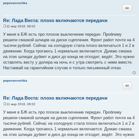
popovaevochka
е
Цитата
Re: Лада Веста: плохо включаются передачи
11 мар 2018, 08:02
С
о
У меня в БЖ есть про плохое выключение передач. Проблему
о
решили смазкой шлицев на диске сцепления. Фронт работ почти на 4
б
щ
тысячи рублей. Сейчас на холодную стала плохо включаться 1 и 2 в
е
движении. Когда трогаюсь 1 нормально включается. Думаю смазка
н
и
на этих шлицах дубеет и диск до конца не отходит, ведёт. Это нужно
е
оставлять весту у дилера на ночь и с утра смотреть с ними вместе.
Настаивай на гарантийном случае и только письменный отказ.
popovaevochka
Цитата
Re: Лада Веста: плохо включаются передачи
11 мар 2018, 08:02
С
о
У меня в БЖ есть про плохое выключение передач. Проблему
о
решили смазкой шлицев на диске сцепления. Фронт работ почти на 4
б
щ
тысячи рублей. Сейчас на холодную стала плохо включаться 1 и 2 в
е
движении. Когда трогаюсь 1 нормально включается. Думаю смазка
н
и
на этих шлицах дубеет и диск до конца не отходит, ведёт. Это нужно
е