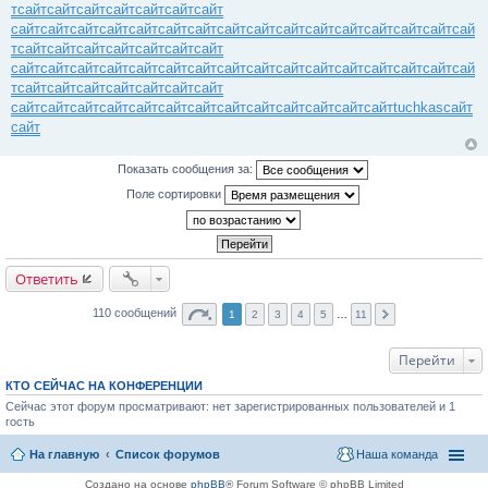
т
сайт
сайт
сайт
сайт
сайт
сайт
сайт
сайт
сайт
сайт
сайт
сайт
сайт
сайт
сайт
сайт
сайт
сайт
сайт
сайт
сайт
сайт
сай
т
сайт
сайт
сайт
сайт
сайт
сайт
сайт
сайт
сайт
сайт
сайт
сайт
сайт
сайт
сайт
сайт
сайт
сайт
сайт
сайт
сайт
сайт
сай
т
сайт
сайт
сайт
сайт
сайт
сайт
сайт
сайт
сайт
сайт
сайт
сайт
сайт
сайт
сайт
сайт
сайт
сайт
сайт
сайт
tuchkas
сайт
сайт
Показать сообщения за:
Поле сортировки
Ответить
110 сообщений
1
2
3
4
5
…
11
Перейти
КТО СЕЙЧАС НА КОНФЕРЕНЦИИ
Сейчас этот форум просматривают: нет зарегистрированных пользователей и 1
гость
На главную
Список форумов
Наша команда
Создано на основе
phpBB
® Forum Software © phpBB Limited