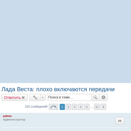
Лада Веста: плохо включаются передачи
Ответить
110 сообщений
1
2
3
4
5
…
11
admin
Цитата
Администратор