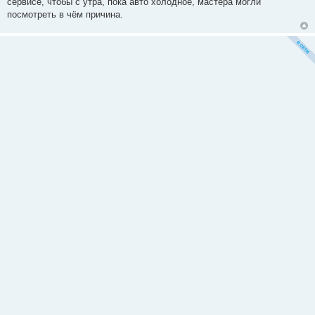
сервисе, чтобы с утра, пока авто холодное, мастера могли
е
посмотреть в чём причина.