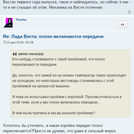
Вестах первого года выпуска, такое и наблюдалось, но сейчас я как -
то и не слышал об этом. Механика на Весте отличная.
Timoha
Цитата
Re: Лада Веста: плохо включаются передачи
14 дек 2018, 03:28
С
о
о
admin писал(а):
б
Кто-нибудь сталкивался с такой проблемой, что плохо
щ
е
переключаются передачи.
н
и
е
Да, понятно, что зимой из-за низких температур такое происходит
на холодную, но некоторые вестоводы сталкивались с этой
проблемой на прогретой машине.
Я пока не испытывал проблем с коробкой. Просим отписаться в
этой теме, если у вас плохо включались передачи...
В чем была причина и как вы решили проблему?
Хотелось бы уточнить, а какая коробка передач плохо
переключается?Просто не думаю, что даже в сильный мороз,