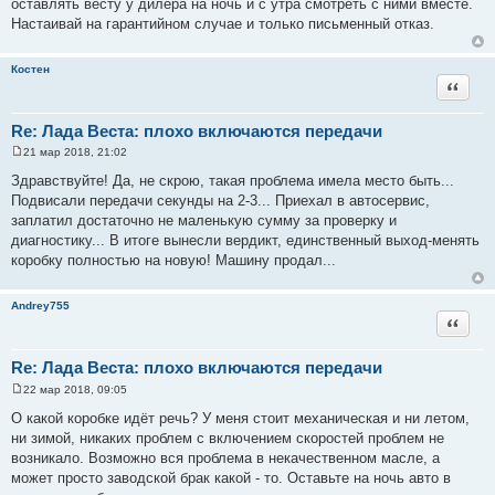
оставлять весту у дилера на ночь и с утра смотреть с ними вместе.
Настаивай на гарантийном случае и только письменный отказ.
Костен
Цитата
Re: Лада Веста: плохо включаются передачи
21 мар 2018, 21:02
С
о
Здравствуйте! Да, не скрою, такая проблема имела место быть...
о
Подвисали передачи секунды на 2-3... Приехал в автосервис,
б
щ
заплатил достаточно не маленькую сумму за проверку и
е
диагностику... В итоге вынесли вердикт, единственный выход-менять
н
и
коробку полностью на новую! Машину продал...
е
Andrey755
Цитата
Re: Лада Веста: плохо включаются передачи
22 мар 2018, 09:05
С
о
О какой коробке идёт речь? У меня стоит механическая и ни летом,
о
ни зимой, никаких проблем с включением скоростей проблем не
б
щ
возникало. Возможно вся проблема в некачественном масле, а
е
может просто заводской брак какой - то. Оставьте на ночь авто в
н
и