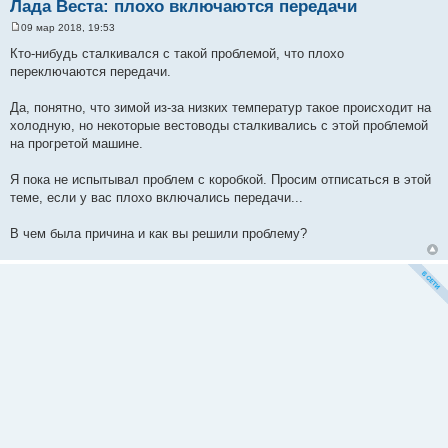
Лада Веста: плохо включаются передачи
09 мар 2018, 19:53
С
о
Кто-нибудь сталкивался с такой проблемой, что плохо
о
переключаются передачи.
б
щ
е
Да, понятно, что зимой из-за низких температур такое происходит на
н
и
холодную, но некоторые вестоводы сталкивались с этой проблемой
е
на прогретой машине.
Я пока не испытывал проблем с коробкой. Просим отписаться в этой
теме, если у вас плохо включались передачи...
В чем была причина и как вы решили проблему?