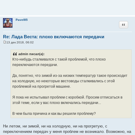
Pavel85
Цитата
Re: Лада Веста: плохо включаются передачи
13 дек 2018, 06:02
С
о
о
admin писал(а):
б
Кто-нибудь сталкивался с такой проблемой, что плохо
щ
е
переключаются передачи.
н
и
е
Да, понятно, что зимой из-за низких температур такое происходит
на холодную, но некоторые вестоводы сталкивались с этой
проблемой на прогретой машине.
Я пока не испытывал проблем с коробкой. Просим отписаться в
этой теме, если у вас плохо включались передачи...
В чем была причина и как вы решили проблему?
Ни летом, ни зимой, ни на холодную, ни на прогретую, с
переключением передач у меня проблем не возникало. Возможно, на