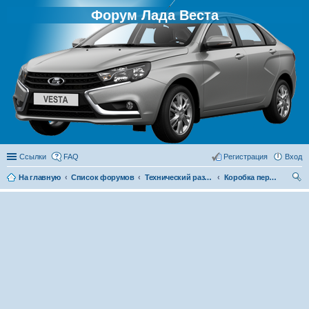
Форум Лада Веста
Ссылки
FAQ
Регистрация
Вход
На главную
Список форумов
Технический раздел
Коробка передач
ои
ск