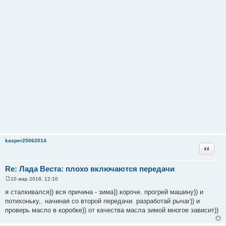
kasper25062014
Цитата
Re: Лада Веста: плохо включаются передачи
10 мар 2018, 12:10
С
о
я сталкивался)) вся причина - зима)) короче. прогрей машину)) и
о
потихоньку,. начиная со второй передачи. разработай рычаг)) и
б
щ
проверь масло в коробке)) от качества масла зимой многое зависит))
е
н
и