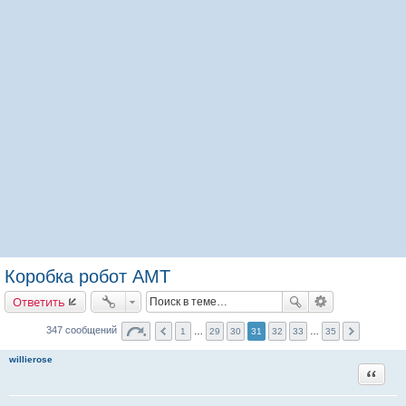
Коробка робот АМТ
Ответить
347 сообщений
1
…
29
30
31
32
33
…
35
willierose
Цитата