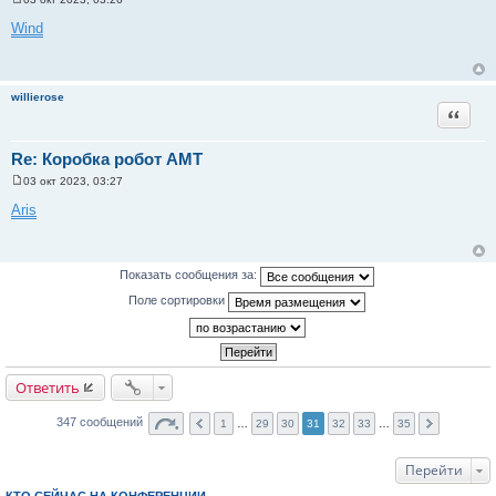
С
о
Wind
о
б
щ
е
н
willierose
и
Цитата
е
Re: Коробка робот АМТ
03 окт 2023, 03:27
С
о
Aris
о
б
щ
е
н
Показать сообщения за:
и
е
Поле сортировки
Ответить
347 сообщений
1
…
29
30
31
32
33
…
35
Перейти
КТО СЕЙЧАС НА КОНФЕРЕНЦИИ