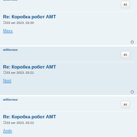
и
Цитата
е
Re: Коробка робот АМТ
03 окт 2023, 03:20
С
о
Mexx
о
б
щ
е
н
willierose
и
Цитата
е
Re: Коробка робот АМТ
03 окт 2023, 03:21
С
о
Nost
о
б
щ
е
н
willierose
и
Цитата
е
Re: Коробка робот АМТ
03 окт 2023, 03:22
С
о
Andy
о
б