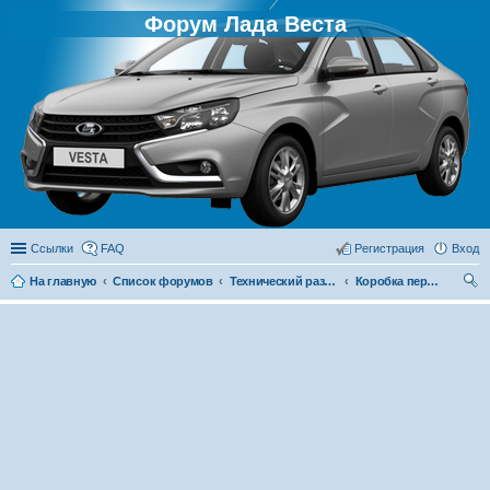
Форум Лада Веста
Ссылки
FAQ
Регистрация
Вход
На главную
Список форумов
Технический раздел
Коробка передач
ои
ск