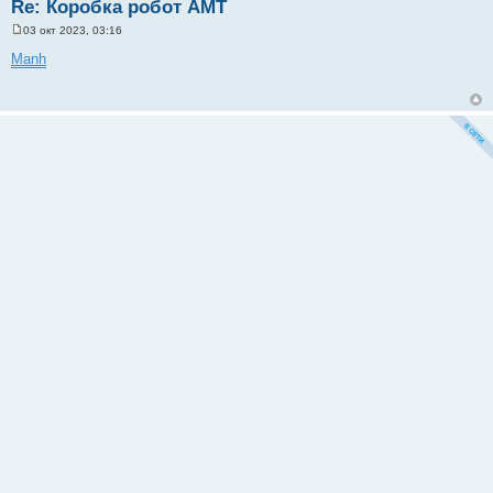
Re: Коробка робот АМТ
03 окт 2023, 03:16
С
о
Manh
о
б
щ
е
н
и
е