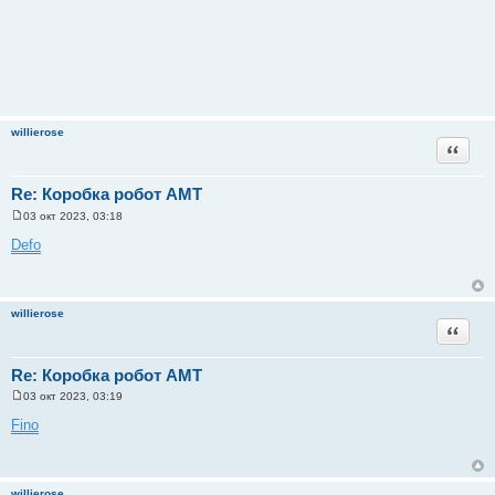
willierose
Цитата
Re: Коробка робот АМТ
03 окт 2023, 03:18
С
о
Defo
о
б
щ
е
н
willierose
и
Цитата
е
Re: Коробка робот АМТ
03 окт 2023, 03:19
С
о
Fino
о
б
щ
е
н
willierose