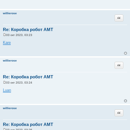
willierose
Цитата
Re: Коробка робот АМТ
03 окт 2023, 03:23
С
о
Kare
о
б
щ
е
н
willierose
и
Цитата
е
Re: Коробка робот АМТ
03 окт 2023, 03:24
С
о
Luan
о
б
щ
е
н
willierose
и
Цитата
е
Re: Коробка робот АМТ
03 окт 2023, 03:26