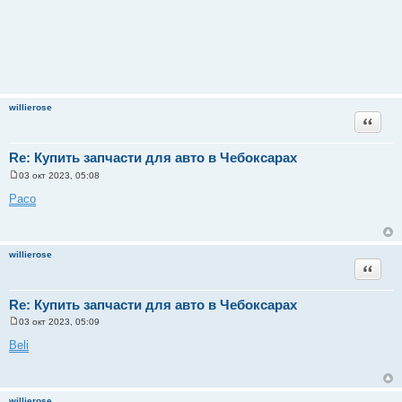
willierose
Цитата
Re: Купить запчасти для авто в Чебоксарах
03 окт 2023, 05:08
С
о
Paco
о
б
щ
е
н
willierose
и
Цитата
е
Re: Купить запчасти для авто в Чебоксарах
03 окт 2023, 05:09
С
о
Beli
о
б
щ
е
н
willierose