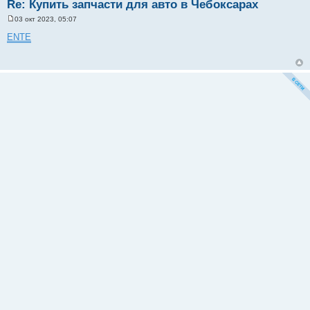
Re: Купить запчасти для авто в Чебоксарах
03 окт 2023, 05:07
С
о
ENTE
о
б
щ
е
н
и
е