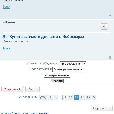
С
о
Tsub
о
б
щ
е
н
willierose
и
Цитата
е
Re: Купить запчасти для авто в Чебоксарах
03 окт 2023, 05:17
С
о
Ahav
о
б
щ
е
н
Показать сообщения за:
и
е
Поле сортировки
Ответить
228 сообщений
1
…
19
20
21
22
23
Перейти
КТО СЕЙЧАС НА КОНФЕРЕНЦИИ