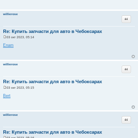
willierose
Цитата
Re: Купить запчасти для авто в Чебоксарах
03 окт 2023, 05:14
С
о
Enam
о
б
щ
е
н
willierose
и
Цитата
е
Re: Купить запчасти для авто в Чебоксарах
03 окт 2023, 05:15
С
о
Bert
о
б
щ
е
н
willierose
и
Цитата
е
Re: Купить запчасти для авто в Чебоксарах
03 окт 2023, 05:16