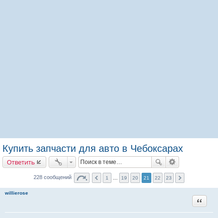
Купить запчасти для авто в Чебоксарах
Ответить
228 сообщений
1
…
19
20
21
22
23
willierose
Цитата