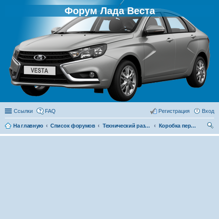
Форум Лада Веста
Ссылки
FAQ
Регистрация
Вход
На главную
Список форумов
Технический раздел
Коробка передач
ои
ск