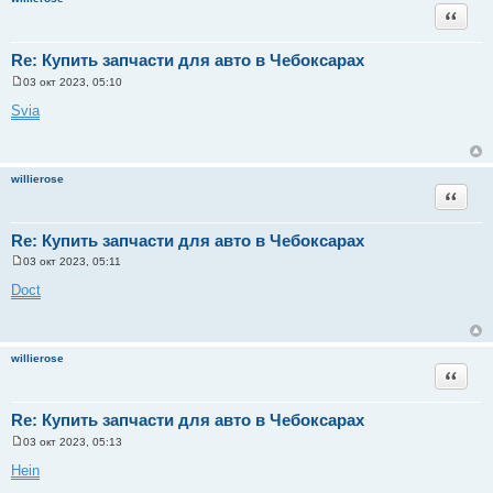
и
Цитата
е
Re: Купить запчасти для авто в Чебоксарах
03 окт 2023, 05:10
С
о
Svia
о
б
щ
е
н
willierose
и
Цитата
е
Re: Купить запчасти для авто в Чебоксарах
03 окт 2023, 05:11
С
о
Doct
о
б
щ
е
н
willierose
и
Цитата
е
Re: Купить запчасти для авто в Чебоксарах
03 окт 2023, 05:13
С
о
Hein
о
б