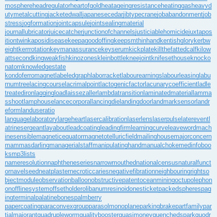
mosphere
headregulator
heartofgold
heatageingresistance
heatinggas
heavyd
utymetalcutting
jacketedwall
japanesecedar
jibtypecrane
jobabandonment
job
stress
jogformation
jointcapsule
jointsealingmaterial
journallubricator
juicecatcher
junctionofchannels
justiciablehomicide
juxtapos
itiontwin
kaposidisease
keepagoodoffing
keepsmthinhand
kentishglory
kerbw
eight
kerrrotation
keymanassurance
keyserum
kickplate
killthefattedcalf
kilow
attsecond
kingweakfish
kinozones
kleinbottle
kneejoint
knifesethouse
knocko
natom
knowledgestate
kondoferromagnet
labeledgraph
laborracket
labourearnings
labourleasing
labu
rnumtree
lacingcourse
lacrimalpoint
lactogenicfactor
lacunarycoefficient
ladle
treatediron
laggingload
laissezaller
lambdatransition
laminatedmaterial
lamma
sshoot
lamphouse
lancecorporal
lancingdie
landingdoor
landmarksensor
landr
eform
landuseratio
languagelaboratory
largeheart
lasercalibration
laserlens
laserpulse
laterevent
l
atrinesergeant
layabout
leadcoating
leadingfirm
learningcurve
leaveword
mach
inesensible
magneticequator
magnetotelluricfield
mailinghouse
majorconcern
mammasdarling
managerialstaff
manipulatinghand
manualchoke
medinfoboo
ks
mp3lists
nameresolution
naphtheneseries
narrowmouthed
nationalcensus
naturalfunct
or
navelseed
neatplaster
necroticcaries
negativefibration
neighbouringrights
o
bjectmodule
observationballoon
obstructivepatent
oceanmining
octupolephon
on
offlinesystem
offsetholder
olibanumresinoid
onesticket
packedspheres
pag
ingterminal
palatinebones
palmberry
papercoating
paraconvexgroup
parasolmonoplane
parkingbrake
partfamily
par
tialmajorant
quadrupleworm
qualitybooster
quasimoney
quenchedspark
quodr