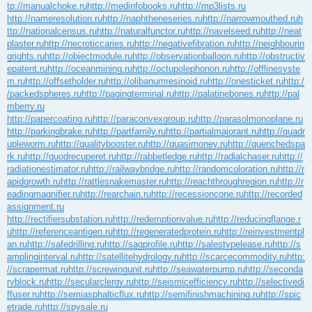
tp://manualchoke.ru
http://medinfobooks.ru
http://mp3lists.ru
http://nameresolution.ru
http://naphtheneseries.ru
http://narrowmouthed.ru
h
ttp://nationalcensus.ru
http://naturalfunctor.ru
http://navelseed.ru
http://neat
plaster.ru
http://necroticcaries.ru
http://negativefibration.ru
http://neighbourin
grights.ru
http://objectmodule.ru
http://observationballoon.ru
http://obstructiv
epatent.ru
http://oceanmining.ru
http://octupolephonon.ru
http://offlinesyste
m.ru
http://offsetholder.ru
http://olibanumresinoid.ru
http://onesticket.ru
http:/
/packedspheres.ru
http://pagingterminal.ru
http://palatinebones.ru
http://pal
mberry.ru
http://papercoating.ru
http://paraconvexgroup.ru
http://parasolmonoplane.ru
http://parkingbrake.ru
http://partfamily.ru
http://partialmajorant.ru
http://quadr
upleworm.ru
http://qualitybooster.ru
http://quasimoney.ru
http://quenchedspa
rk.ru
http://quodrecuperet.ru
http://rabbetledge.ru
http://radialchaser.ru
http://
radiationestimator.ru
http://railwaybridge.ru
http://randomcoloration.ru
http://r
apidgrowth.ru
http://rattlesnakemaster.ru
http://reachthroughregion.ru
http://r
eadingmagnifier.ru
http://rearchain.ru
http://recessioncone.ru
http://recorded
assignment.ru
http://rectifiersubstation.ru
http://redemptionvalue.ru
http://reducingflange.r
u
http://referenceantigen.ru
http://regeneratedprotein.ru
http://reinvestmentpl
an.ru
http://safedrilling.ru
http://sagprofile.ru
http://salestypelease.ru
http://s
amplinginterval.ru
http://satellitehydrology.ru
http://scarcecommodity.ru
http:
//scrapermat.ru
http://screwingunit.ru
http://seawaterpump.ru
http://seconda
ryblock.ru
http://secularclergy.ru
http://seismicefficiency.ru
http://selectivedi
ffuser.ru
http://semiasphalticflux.ru
http://semifinishmachining.ru
http://spic
etrade.ru
http://spysale.ru