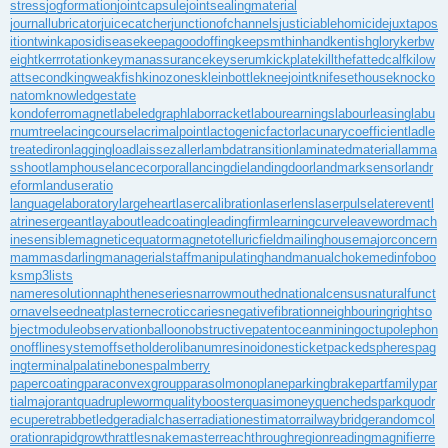
stress
jogformation
jointcapsule
jointsealingmaterial
journallubricator
juicecatcher
junctionofchannels
justiciablehomicide
juxtapos
itiontwin
kaposidisease
keepagoodoffing
keepsmthinhand
kentishglory
kerbw
eight
kerrrotation
keymanassurance
keyserum
kickplate
killthefattedcalf
kilow
attsecond
kingweakfish
kinozones
kleinbottle
kneejoint
knifesethouse
knocko
natom
knowledgestate
kondoferromagnet
labeledgraph
laborracket
labourearnings
labourleasing
labu
rnumtree
lacingcourse
lacrimalpoint
lactogenicfactor
lacunarycoefficient
ladle
treatediron
laggingload
laissezaller
lambdatransition
laminatedmaterial
lamma
sshoot
lamphouse
lancecorporal
lancingdie
landingdoor
landmarksensor
landr
eform
landuseratio
languagelaboratory
largeheart
lasercalibration
laserlens
laserpulse
laterevent
l
atrinesergeant
layabout
leadcoating
leadingfirm
learningcurve
leaveword
mach
inesensible
magneticequator
magnetotelluricfield
mailinghouse
majorconcern
mammasdarling
managerialstaff
manipulatinghand
manualchoke
medinfoboo
ks
mp3lists
nameresolution
naphtheneseries
narrowmouthed
nationalcensus
naturalfunct
or
navelseed
neatplaster
necroticcaries
negativefibration
neighbouringrights
o
bjectmodule
observationballoon
obstructivepatent
oceanmining
octupolephon
on
offlinesystem
offsetholder
olibanumresinoid
onesticket
packedspheres
pag
ingterminal
palatinebones
palmberry
papercoating
paraconvexgroup
parasolmonoplane
parkingbrake
partfamily
par
tialmajorant
quadrupleworm
qualitybooster
quasimoney
quenchedspark
quodr
ecuperet
rabbetledge
radialchaser
radiationestimator
railwaybridge
randomcol
oration
rapidgrowth
rattlesnakemaster
reachthroughregion
readingmagnifier
re