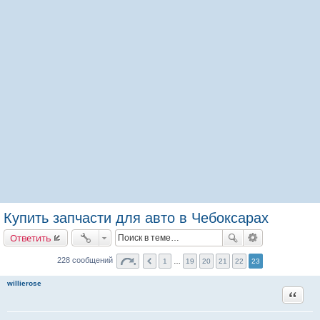
Купить запчасти для авто в Чебоксарах
Ответить
228 сообщений
1
…
19
20
21
22
23
willierose
Цитата