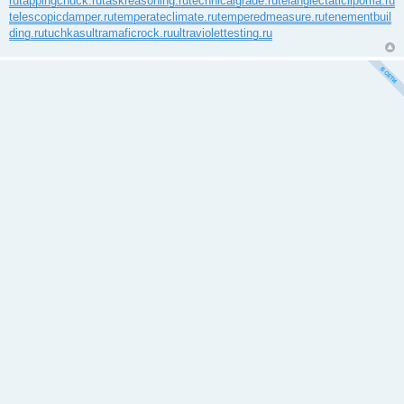
ru
tappingchuck.ru
taskreasoning.ru
technicalgrade.ru
telangiectaticlipoma.ru
telescopicdamper.ru
temperateclimate.ru
temperedmeasure.ru
tenementbuil
ding.ru
tuchkas
ultramaficrock.ru
ultraviolettesting.ru