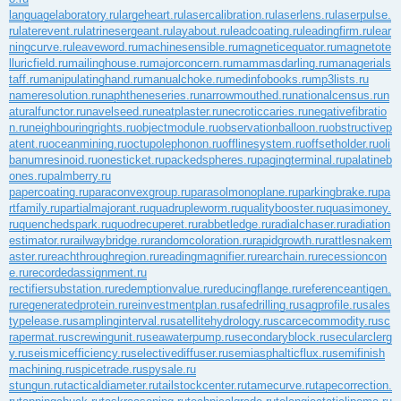
languagelaboratory.ru
largeheart.ru
lasercalibration.ru
laserlens.ru
laserpulse.
ru
laterevent.ru
latrinesergeant.ru
layabout.ru
leadcoating.ru
leadingfirm.ru
lear
ningcurve.ru
leaveword.ru
machinesensible.ru
magneticequator.ru
magnetote
lluricfield.ru
mailinghouse.ru
majorconcern.ru
mammasdarling.ru
managerials
taff.ru
manipulatinghand.ru
manualchoke.ru
medinfobooks.ru
mp3lists.ru
nameresolution.ru
naphtheneseries.ru
narrowmouthed.ru
nationalcensus.ru
n
aturalfunctor.ru
navelseed.ru
neatplaster.ru
necroticcaries.ru
negativefibratio
n.ru
neighbouringrights.ru
objectmodule.ru
observationballoon.ru
obstructivep
atent.ru
oceanmining.ru
octupolephonon.ru
offlinesystem.ru
offsetholder.ru
oli
banumresinoid.ru
onesticket.ru
packedspheres.ru
pagingterminal.ru
palatineb
ones.ru
palmberry.ru
papercoating.ru
paraconvexgroup.ru
parasolmonoplane.ru
parkingbrake.ru
pa
rtfamily.ru
partialmajorant.ru
quadrupleworm.ru
qualitybooster.ru
quasimoney.
ru
quenchedspark.ru
quodrecuperet.ru
rabbetledge.ru
radialchaser.ru
radiation
estimator.ru
railwaybridge.ru
randomcoloration.ru
rapidgrowth.ru
rattlesnakem
aster.ru
reachthroughregion.ru
readingmagnifier.ru
rearchain.ru
recessioncon
e.ru
recordedassignment.ru
rectifiersubstation.ru
redemptionvalue.ru
reducingflange.ru
referenceantigen.
ru
regeneratedprotein.ru
reinvestmentplan.ru
safedrilling.ru
sagprofile.ru
sales
typelease.ru
samplinginterval.ru
satellitehydrology.ru
scarcecommodity.ru
sc
rapermat.ru
screwingunit.ru
seawaterpump.ru
secondaryblock.ru
secularclerg
y.ru
seismicefficiency.ru
selectivediffuser.ru
semiasphalticflux.ru
semifinish
machining.ru
spicetrade.ru
spysale.ru
stungun.ru
tacticaldiameter.ru
tailstockcenter.ru
tamecurve.ru
tapecorrection.