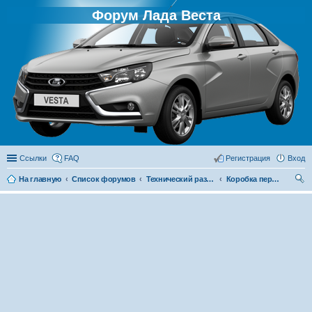
Форум Лада Веста
Ссылки
FAQ
Регистрация
Вход
На главную
Список форумов
Технический раздел
Коробка передач
ои
ск