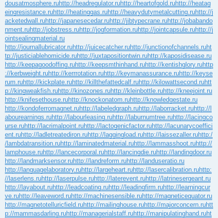
dousatmosphere.ru
http://headregulator.ru
http://heartofgold.ru
http://heatag
eingresistance.ru
http://heatinggas.ru
http://heavydutymetalcutting.ru
http://j
acketedwall.ru
http://japanesecedar.ru
http://jibtypecrane.ru
http://jobabando
nment.ru
http://jobstress.ru
http://jogformation.ru
http://jointcapsule.ru
http://j
ointsealingmaterial.ru
http://journallubricator.ru
http://juicecatcher.ru
http://junctionofchannels.ru
ht
tp://justiciablehomicide.ru
http://juxtapositiontwin.ru
http://kaposidisease.ru
http://keepagoodoffing.ru
http://keepsmthinhand.ru
http://kentishglory.ru
http
://kerbweight.ru
http://kerrrotation.ru
http://keymanassurance.ru
http://keyse
rum.ru
http://kickplate.ru
http://killthefattedcalf.ru
http://kilowattsecond.ru
htt
p://kingweakfish.ru
http://kinozones.ru
http://kleinbottle.ru
http://kneejoint.ru
http://knifesethouse.ru
http://knockonatom.ru
http://knowledgestate.ru
http://kondoferromagnet.ru
http://labeledgraph.ru
http://laborracket.ru
http://l
abourearnings.ru
http://labourleasing.ru
http://laburnumtree.ru
http://lacingco
urse.ru
http://lacrimalpoint.ru
http://lactogenicfactor.ru
http://lacunarycoeffici
ent.ru
http://ladletreatediron.ru
http://laggingload.ru
http://laissezaller.ru
http:/
/lambdatransition.ru
http://laminatedmaterial.ru
http://lammasshoot.ru
http://
lamphouse.ru
http://lancecorporal.ru
http://lancingdie.ru
http://landingdoor.ru
http://landmarksensor.ru
http://landreform.ru
http://landuseratio.ru
http://languagelaboratory.ru
http://largeheart.ru
http://lasercalibration.ru
http:
//laserlens.ru
http://laserpulse.ru
http://laterevent.ru
http://latrinesergeant.ru
http://layabout.ru
http://leadcoating.ru
http://leadingfirm.ru
http://learningcur
ve.ru
http://leaveword.ru
http://machinesensible.ru
http://magneticequator.ru
http://magnetotelluricfield.ru
http://mailinghouse.ru
http://majorconcern.ru
htt
p://mammasdarling.ru
http://managerialstaff.ru
http://manipulatinghand.ru
ht