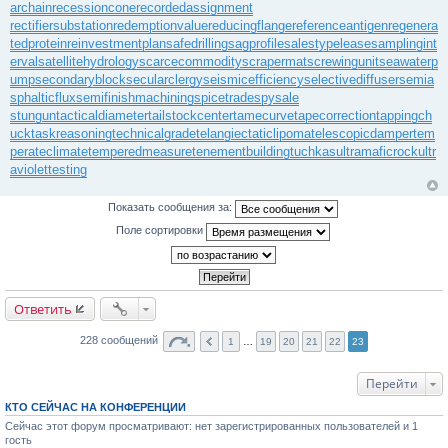
archain
recessioncone
recordedassignment
rectifiersubstation
redemptionvalue
reducingflange
referenceantigen
regenera
tedprotein
reinvestmentplan
safedrilling
sagprofile
salestypelease
samplingint
erval
satellitehydrology
scarcecommodity
scrapermat
screwingunit
seawaterp
ump
secondaryblock
secularclergy
seismicefficiency
selectivediffuser
semia
sphalticflux
semifinishmachining
spicetrade
spysale
stungun
tacticaldiameter
tailstockcenter
tamecurve
tapecorrection
tappingch
uck
taskreasoning
technicalgrade
telangiectaticlipoma
telescopicdamper
tem
perateclimate
temperedmeasure
tenementbuilding
tuchkas
ultramaficrock
ultr
aviolettesting
Показать сообщения за:
Поле сортировки
Ответить
228 сообщений
1
…
19
20
21
22
23
Перейти
КТО СЕЙЧАС НА КОНФЕРЕНЦИИ
Сейчас этот форум просматривают: нет зарегистрированных пользователей и 1
гость