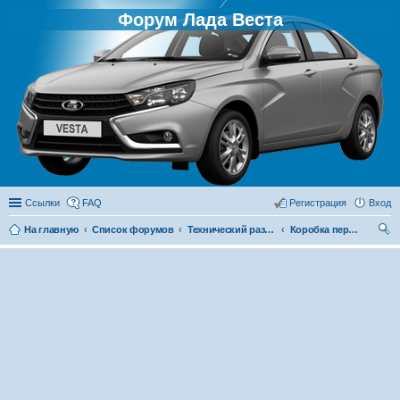
Форум Лада Веста
Ссылки
FAQ
Регистрация
Вход
На главную
Список форумов
Технический раздел
Коробка передач
ои
ск