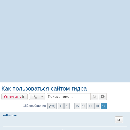
Как пользоваться сайтом гидра
Ответить
182 сообщения
1
…
15
16
17
18
19
willierose
Цитата