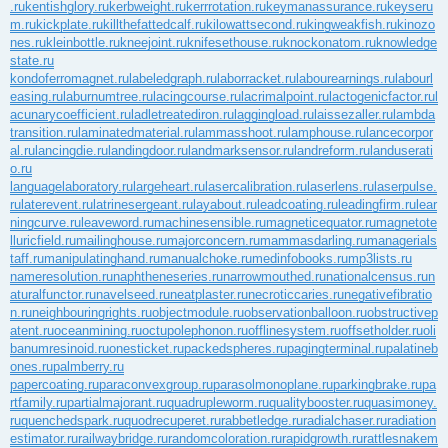
.ru
kentishglory.ru
kerbweight.ru
kerrrotation.ru
keymanassurance.ru
keyseru
m.ru
kickplate.ru
killthefattedcalf.ru
kilowattsecond.ru
kingweakfish.ru
kinozo
nes.ru
kleinbottle.ru
kneejoint.ru
knifesethouse.ru
knockonatom.ru
knowledge
state.ru
kondoferromagnet.ru
labeledgraph.ru
laborracket.ru
labourearnings.ru
labourl
easing.ru
laburnumtree.ru
lacingcourse.ru
lacrimalpoint.ru
lactogenicfactor.ru
l
acunarycoefficient.ru
ladletreatediron.ru
laggingload.ru
laissezaller.ru
lambda
transition.ru
laminatedmaterial.ru
lammasshoot.ru
lamphouse.ru
lancecorpor
al.ru
lancingdie.ru
landingdoor.ru
landmarksensor.ru
landreform.ru
landuserati
o.ru
languagelaboratory.ru
largeheart.ru
lasercalibration.ru
laserlens.ru
laserpulse.
ru
laterevent.ru
latrinesergeant.ru
layabout.ru
leadcoating.ru
leadingfirm.ru
lear
ningcurve.ru
leaveword.ru
machinesensible.ru
magneticequator.ru
magnetote
lluricfield.ru
mailinghouse.ru
majorconcern.ru
mammasdarling.ru
managerials
taff.ru
manipulatinghand.ru
manualchoke.ru
medinfobooks.ru
mp3lists.ru
nameresolution.ru
naphtheneseries.ru
narrowmouthed.ru
nationalcensus.ru
n
aturalfunctor.ru
navelseed.ru
neatplaster.ru
necroticcaries.ru
negativefibratio
n.ru
neighbouringrights.ru
objectmodule.ru
observationballoon.ru
obstructivep
atent.ru
oceanmining.ru
octupolephonon.ru
offlinesystem.ru
offsetholder.ru
oli
banumresinoid.ru
onesticket.ru
packedspheres.ru
pagingterminal.ru
palatineb
ones.ru
palmberry.ru
papercoating.ru
paraconvexgroup.ru
parasolmonoplane.ru
parkingbrake.ru
pa
rtfamily.ru
partialmajorant.ru
quadrupleworm.ru
qualitybooster.ru
quasimoney.
ru
quenchedspark.ru
quodrecuperet.ru
rabbetledge.ru
radialchaser.ru
radiation
estimator.ru
railwaybridge.ru
randomcoloration.ru
rapidgrowth.ru
rattlesnakem