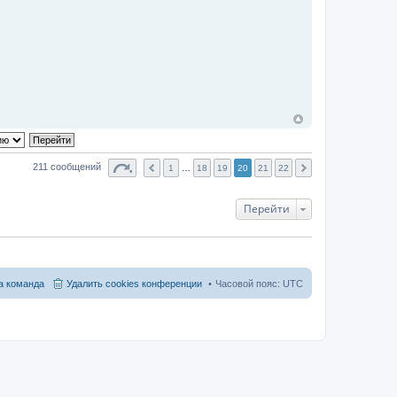
211 сообщений
1
…
18
19
20
21
22
Перейти
 команда
Удалить cookies конференции
Часовой пояс:
UTC