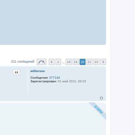
211 сообщений
1
…
18
19
20
21
22
Цитата
willierose
Сообщения:
377144
Зарегистрирован:
01 май 2022, 06:02