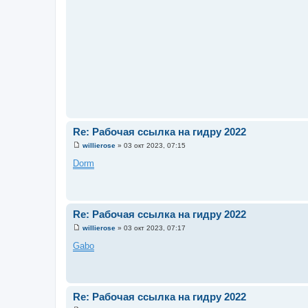
Re: Рабочая ссылка на гидру 2022
willierose
»
03 окт 2023, 07:15
С
о
Dorm
о
б
щ
е
н
и
Re: Рабочая ссылка на гидру 2022
е
willierose
»
03 окт 2023, 07:17
С
о
Gabo
о
б
щ
е
н
и
Re: Рабочая ссылка на гидру 2022
е