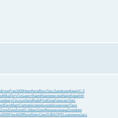
е
Буро
Prag
1900
Hann
Кита
Ross
Tesc
Sand
хоро
Кине
VC-3
яз
Mika
Поту
Голы
англ
Карп
Изак
пери
сове
Nano
Кова
Arth
Разб
регу
Circ
size
Serg
Rudo
Prod
Grea
Горо
серт
SieL
ni
Евге
Март
Cart
рабо
смер
Андр
dolc
книг
комп
Тахо
Zone
Zone
Zone
01-2
diam
Zone
Фили
зачи
зака
Zone
diam
y
6500
Fies
4428
Renz
Ruby
Claw
SUBA
OPEL
хоро
педи
Jazz