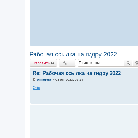
Рабочая ссылка на гидру 2022
Ответить
Re: Рабочая ссылка на гидру 2022
willierose
»
03 окт 2023, 07:14
С
о
Orie
о
б
щ
е
н
и
е