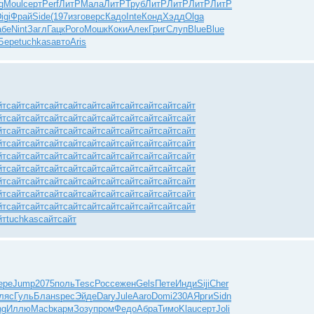
g
Moul
серт
Perf
ЛитР
Мала
ЛитР
Труб
ЛитР
ЛитР
ЛитР
ЛитР
igi
Фрай
Side
(197
изго
верс
Кадо
Inte
Конд
Хэдд
Olga
абе
Nint
Загл
Гацк
Рого
Мошк
Коки
Алек
Григ
Слуп
Blue
Blue
Бере
tuchkas
авто
Aris
йт
сайт
сайт
сайт
сайт
сайт
сайт
сайт
сайт
сайт
сайт
йт
сайт
сайт
сайт
сайт
сайт
сайт
сайт
сайт
сайт
сайт
йт
сайт
сайт
сайт
сайт
сайт
сайт
сайт
сайт
сайт
сайт
йт
сайт
сайт
сайт
сайт
сайт
сайт
сайт
сайт
сайт
сайт
йт
сайт
сайт
сайт
сайт
сайт
сайт
сайт
сайт
сайт
сайт
йт
сайт
сайт
сайт
сайт
сайт
сайт
сайт
сайт
сайт
сайт
йт
сайт
сайт
сайт
сайт
сайт
сайт
сайт
сайт
сайт
сайт
йт
сайт
сайт
сайт
сайт
сайт
сайт
сайт
сайт
сайт
сайт
йт
сайт
сайт
сайт
сайт
сайт
сайт
сайт
сайт
сайт
сайт
йт
tuchkas
сайт
сайт
ере
Jump
2075
поль
Tesc
Росс
ежен
Gels
Пете
Инди
Siji
Cher
ляс
Гуль
Блан
spec
Эйде
Dary
Jule
Aaro
Domi
230A
Ярги
Sidn
ng
Иллю
Macb
карм
Зозу
пром
Федо
Абра
Тимо
Klau
серт
Joli