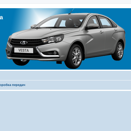
а
оробка передач