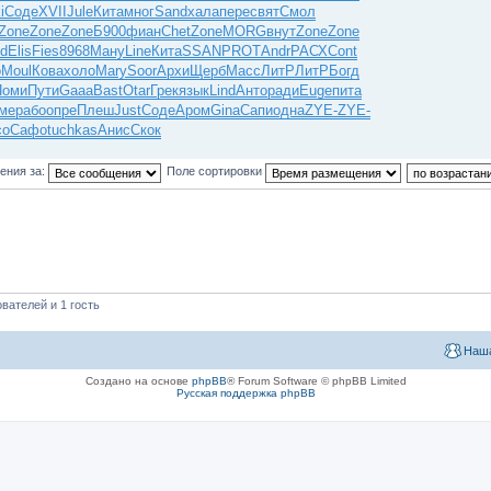
i
Соде
XVII
Jule
Кита
мног
Sand
хала
пере
свят
Смол
Zone
Zone
Zone
Б900
фиан
Chet
Zone
MORG
внут
Zone
Zone
d
Elis
Fies
8968
Ману
Line
Кита
SSAN
PROT
Andr
РАСХ
Cont
o
Moul
Кова
холо
Mary
Soor
Архи
Щерб
Масс
ЛитР
ЛитР
Богд
Поми
Пути
Gaaa
Bast
Otar
Грек
язык
Lind
Анто
ради
Euge
пита
ме
рабо
опре
Плеш
Just
Соде
Аром
Gina
Сапи
одна
ZYE-
ZYE-
со
Сафо
tuchkas
Анис
Скок
ения за:
Поле сортировки
вателей и 1 гость
Наша
Создано на основе
phpBB
® Forum Software © phpBB Limited
Русская поддержка phpBB