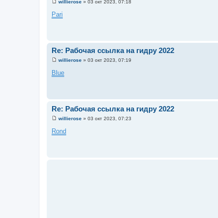
willierose
»
03 окт 2023, 07:18
С
о
Pari
о
б
щ
е
н
и
Re: Рабочая ссылка на гидру 2022
е
willierose
»
03 окт 2023, 07:19
С
о
Blue
о
б
щ
е
н
и
Re: Рабочая ссылка на гидру 2022
е
willierose
»
03 окт 2023, 07:23
С
о
Rond
о
б
щ
е
н
и
е