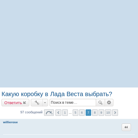
Какую коробку в Лада Веста выбрать?
Ответить
97 сообщений
1
…
5
6
7
8
9
10
willierose
Цитата