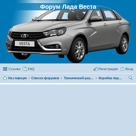
Форум Лада Веста
Ссылки
FAQ
Регистрация
Вход
На главную
Список форумов
Технический раздел
Коробка передач
ои
ск