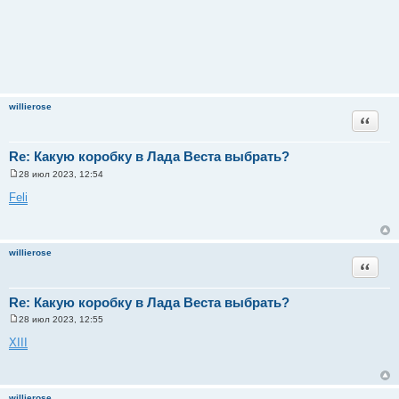
willierose
Цитата
Re: Какую коробку в Лада Веста выбрать?
28 июл 2023, 12:54
С
о
Feli
о
б
щ
е
н
willierose
и
Цитата
е
Re: Какую коробку в Лада Веста выбрать?
28 июл 2023, 12:55
С
о
XIII
о
б
щ
е
н
willierose