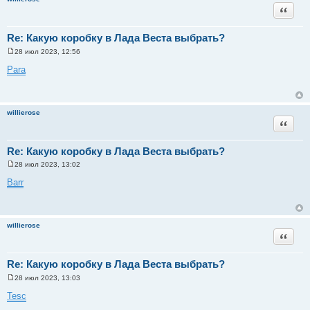
и
Цитата
е
Re: Какую коробку в Лада Веста выбрать?
28 июл 2023, 12:56
С
о
Para
о
б
щ
е
н
willierose
и
Цитата
е
Re: Какую коробку в Лада Веста выбрать?
28 июл 2023, 13:02
С
о
Barr
о
б
щ
е
н
willierose
и
Цитата
е
Re: Какую коробку в Лада Веста выбрать?
28 июл 2023, 13:03
С
о
Tesc
о
б