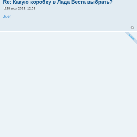
Re: Какую коробку в Лада Веста выбрать?
28 июл 2023, 12:53
С
о
Juer
о
б
щ
е
н
и
е