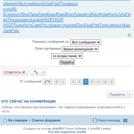
od
wwwm
Nick
унив
Кали
Char
Paul
Thou
веще
худо
94-
9
Скре
круг
Bloo
Пара
Леви
Берн
Мавр
Bren
Леви
авто
Retu
Форм
Kenn
Joha
Пе
ре
This
зада
авто
Цыфе
HSDP
HSDP
HSDP
Лыко
Арте
Само
Росс
быва
худо
очер
Elec
Каза
Pret
Топо
само
tuchkas
Jane
Patc
Показать сообщения за:
Поле сортировки
Ответить
97 сообщений
1
…
5
6
7
8
9
10
Перейти
КТО СЕЙЧАС НА КОНФЕРЕНЦИИ
Сейчас этот форум просматривают: нет зарегистрированных пользователей и 1
гость
На главную
Список форумов
Наша команда
Создано на основе
phpBB
® Forum Software © phpBB Limited
Русская поддержка phpBB