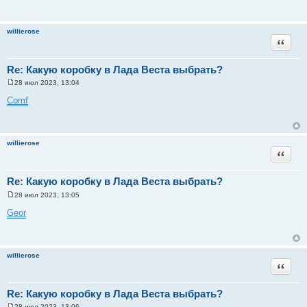
willierose
Цитата
Re: Какую коробку в Лада Веста выбрать?
28 июл 2023, 13:04
С
о
Comf
о
б
щ
е
н
willierose
и
Цитата
е
Re: Какую коробку в Лада Веста выбрать?
28 июл 2023, 13:05
С
о
Geor
о
б
щ
е
н
willierose
и
Цитата
е
Re: Какую коробку в Лада Веста выбрать?
28 июл 2023, 13:06