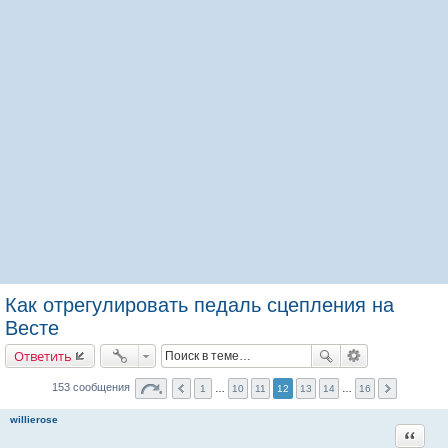
Как отрегулировать педаль сцепления на
Весте
Ответить
153 сообщения
1
…
10
11
12
13
14
…
16
willierose
Цитата