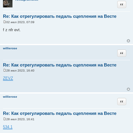
Цитата
Re: Как отрегулировать педаль сцепления на Весте
02 июл 2023, 07:09
С
о
f z nfr evt.
о
б
щ
е
н
willierose
и
Цитата
е
Re: Как отрегулировать педаль сцепления на Весте
28 июл 2023, 16:40
С
о
ZEVZ
о
б
щ
е
н
willierose
и
Цитата
е
Re: Как отрегулировать педаль сцепления на Весте
28 июл 2023, 16:41
С
о
534.1
о
б