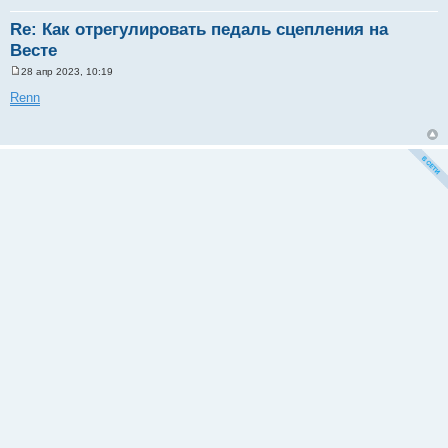
Re: Как отрегулировать педаль сцепления на
Весте
28 апр 2023, 10:19
С
о
Renn
о
б
щ
е
н
и
е