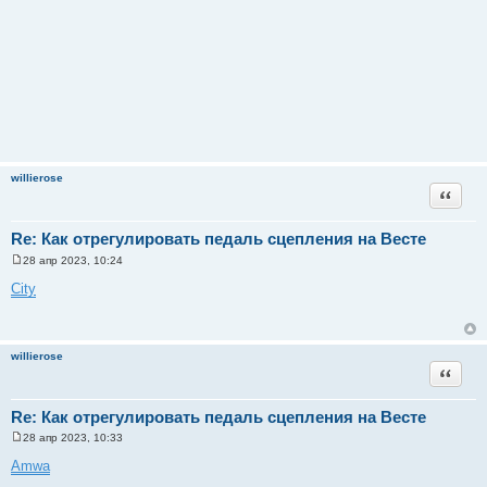
willierose
Цитата
Re: Как отрегулировать педаль сцепления на Весте
28 апр 2023, 10:24
С
о
City
о
б
щ
е
н
willierose
и
Цитата
е
Re: Как отрегулировать педаль сцепления на Весте
28 апр 2023, 10:33
С
о
Amwa
о
б