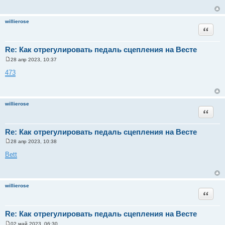
щ
е
н
willierose
и
Цитата
е
Re: Как отрегулировать педаль сцепления на Весте
28 апр 2023, 10:37
С
о
473
о
б
щ
е
н
willierose
и
Цитата
е
Re: Как отрегулировать педаль сцепления на Весте
28 апр 2023, 10:38
С
о
Bett
о
б
щ
е
н
willierose
и
Цитата
е
Re: Как отрегулировать педаль сцепления на Весте
02 май 2023, 06:30