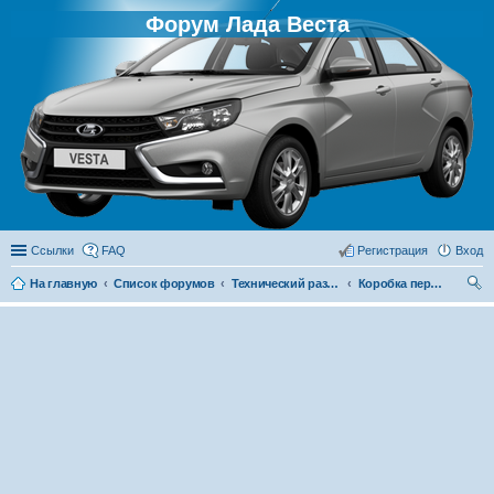
Форум Лада Веста
Ссылки
FAQ
Регистрация
Вход
На главную
Список форумов
Технический раздел
Коробка передач
ои
ск