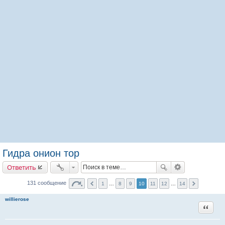
Гидра онион тор
Ответить
131 сообщение
1
…
8
9
10
11
12
…
14
willierose
Цитата