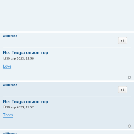
willierose
Цитата
Re: Гидра онион тор
30 апр 2023, 12:56
С
о
Love
о
б
щ
е
н
willierose
и
Цитата
е
Re: Гидра онион тор
30 апр 2023, 12:57
С
о
Thom
о
б
щ
е
н
willierose