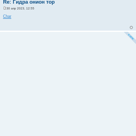
Re: Гидра онион тор
30 апр 2023, 12:55
С
о
Char
о
б
щ
е
н
и
е