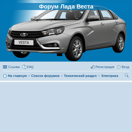
Форум Лада Веста
Ссылки
FAQ
Регистрация
Вход
На главную
Список форумов
Технический раздел
Электрика
ои
ск