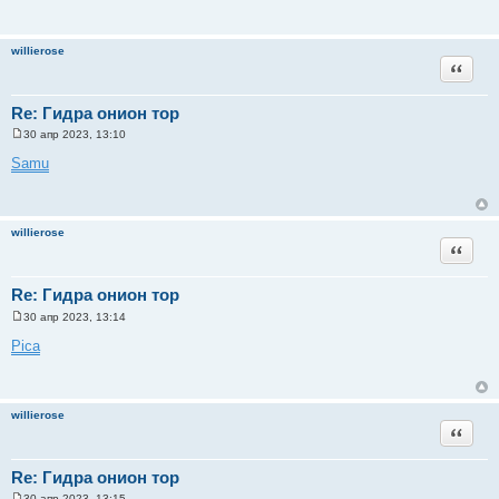
willierose
Цитата
Re: Гидра онион тор
30 апр 2023, 13:10
С
о
Samu
о
б
щ
е
н
willierose
и
Цитата
е
Re: Гидра онион тор
30 апр 2023, 13:14
С
о
Pica
о
б
щ
е
н
willierose
и
Цитата
е
Re: Гидра онион тор
30 апр 2023, 13:15