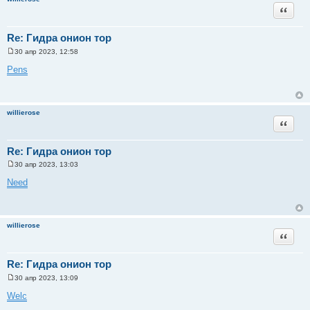
и
Цитата
е
Re: Гидра онион тор
30 апр 2023, 12:58
С
о
Pens
о
б
щ
е
н
willierose
и
Цитата
е
Re: Гидра онион тор
30 апр 2023, 13:03
С
о
Need
о
б
щ
е
н
willierose
и
Цитата
е
Re: Гидра онион тор
30 апр 2023, 13:09
С
о
Welc
о
б