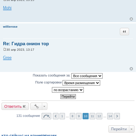
С
о
Mohi
о
б
щ
е
н
willierose
и
Цитата
е
Re: Гидра онион тор
30 апр 2023, 13:17
С
о
Gree
о
б
щ
е
н
Показать сообщения за:
и
е
Поле сортировки
Ответить
131 сообщение
1
…
8
9
10
11
12
…
14
Перейти
КТО СЕЙЧАС НА КОНФЕРЕНЦИИ