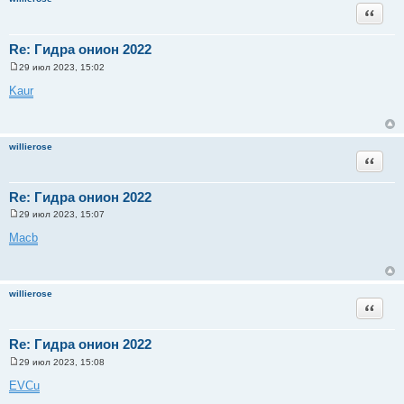
и
Цитата
е
Re: Гидра онион 2022
29 июл 2023, 15:02
С
о
Kaur
о
б
щ
е
н
willierose
и
Цитата
е
Re: Гидра онион 2022
29 июл 2023, 15:07
С
о
Macb
о
б
щ
е
н
willierose
и
Цитата
е
Re: Гидра онион 2022
29 июл 2023, 15:08
С
о
EVCu
о
б