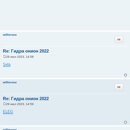
willierose
Цитата
Re: Гидра онион 2022
29 июл 2023, 14:58
С
о
Sela
о
б
щ
е
н
willierose
и
Цитата
е
Re: Гидра онион 2022
29 июл 2023, 14:59
С
о
ELEG
о
б
щ
е
н
willierose