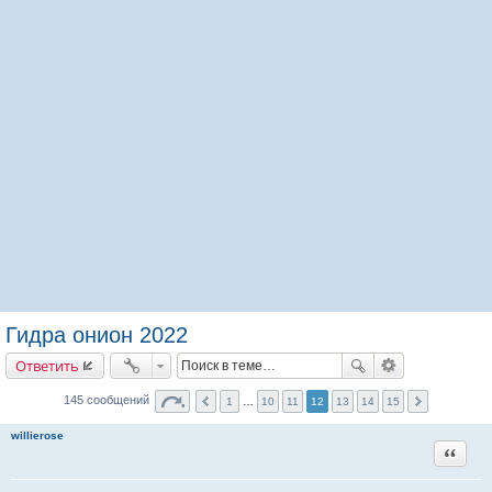
Гидра онион 2022
Ответить
145 сообщений
1
…
10
11
12
13
14
15
willierose
Цитата