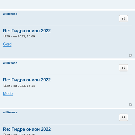
willierose
Цитата
Re: Гидра онион 2022
29 июл 2023, 15:09
С
о
Gord
о
б
щ
е
н
willierose
и
Цитата
е
Re: Гидра онион 2022
29 июл 2023, 15:14
С
о
Modo
о
б
щ
е
н
willierose
и
Цитата
е
Re: Гидра онион 2022
29 июл 2023, 15:15