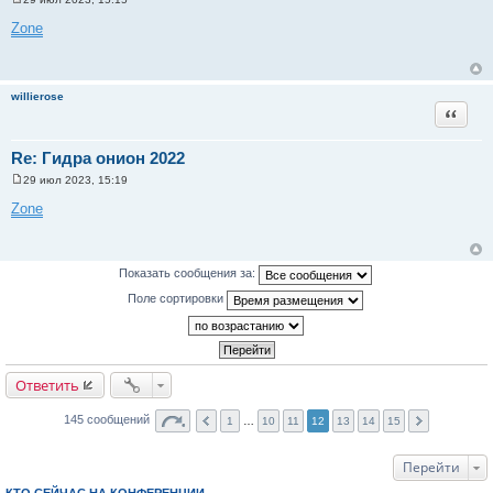
С
о
Zone
о
б
щ
е
н
willierose
и
Цитата
е
Re: Гидра онион 2022
29 июл 2023, 15:19
С
о
Zone
о
б
щ
е
н
Показать сообщения за:
и
е
Поле сортировки
Ответить
145 сообщений
1
…
10
11
12
13
14
15
Перейти
КТО СЕЙЧАС НА КОНФЕРЕНЦИИ