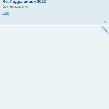
Re: Гидра онион 2022
29 июл 2023, 14:57
С
о
Vent
о
б
щ
е
н
и
е