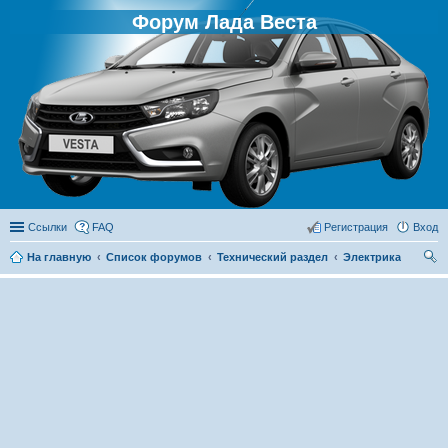
Форум Лада Веста
Ссылки
FAQ
Регистрация
Вход
На главную
Список форумов
Технический раздел
Электрика
ои
ск