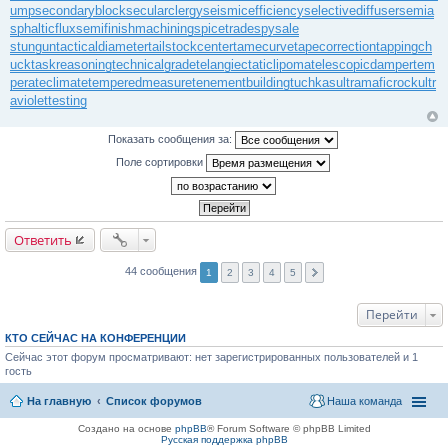
ump
secondaryblock
secularclergy
seismicefficiency
selectivediffuser
semia
sphalticflux
semifinishmachining
spicetrade
spysale
stungun
tacticaldiameter
tailstockcenter
tamecurve
tapecorrection
tappingch
uck
taskreasoning
technicalgrade
telangiectaticlipoma
telescopicdamper
tem
perateclimate
temperedmeasure
tenementbuilding
tuchkas
ultramaficrock
ultr
aviolettesting
Показать сообщения за:
Поле сортировки
Ответить
44 сообщения
1
2
3
4
5
Перейти
КТО СЕЙЧАС НА КОНФЕРЕНЦИИ
Сейчас этот форум просматривают: нет зарегистрированных пользователей и 1
гость
На главную
Список форумов
Наша команда
Создано на основе
phpBB
® Forum Software © phpBB Limited
Русская поддержка phpBB