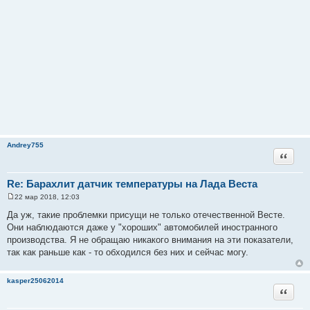
Andrey755
Цитата
Re: Барахлит датчик температуры на Лада Веста
22 мар 2018, 12:03
С
о
Да уж, такие проблемки присущи не только отечественной Весте.
о
Они наблюдаются даже у "хороших" автомобилей иностранного
б
щ
производства. Я не обращаю никакого внимания на эти показатели,
е
так как раньше как - то обходился без них и сейчас могу.
н
и
е
kasper25062014
Цитата