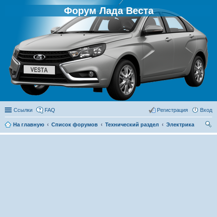
Форум Лада Веста
Ссылки
FAQ
Регистрация
Вход
На главную
Список форумов
Технический раздел
Электрика
ои
ск