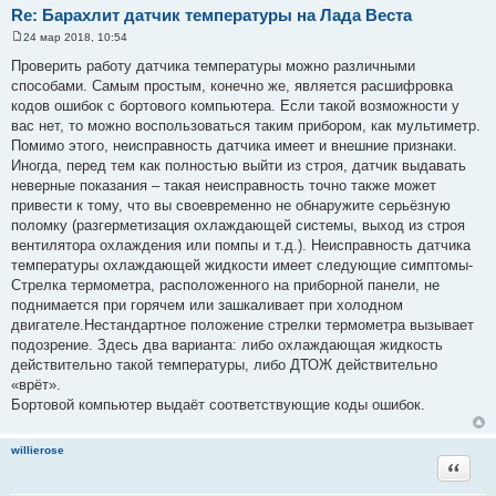
Re: Барахлит датчик температуры на Лада Веста
24 мар 2018, 10:54
С
о
Проверить работу датчика температуры можно различными
о
способами. Самым простым, конечно же, является расшифровка
б
щ
кодов ошибок с бортового компьютера. Если такой возможности у
е
вас нет, то можно воспользоваться таким прибором, как мультиметр.
н
и
Помимо этого, неисправность датчика имеет и внешние признаки.
е
Иногда, перед тем как полностью выйти из строя, датчик выдавать
неверные показания – такая неисправность точно также может
привести к тому, что вы своевременно не обнаружите серьёзную
поломку (разгерметизация охлаждающей системы, выход из строя
вентилятора охлаждения или помпы и т.д.). Неисправность датчика
температуры охлаждающей жидкости имеет следующие симптомы-
Стрелка термометра, расположенного на приборной панели, не
поднимается при горячем или зашкаливает при холодном
двигателе.Нестандартное положение стрелки термометра вызывает
подозрение. Здесь два варианта: либо охлаждающая жидкость
действительно такой температуры, либо ДТОЖ действительно
«врёт».
Бортовой компьютер выдаёт соответствующие коды ошибок.
willierose
Цитата