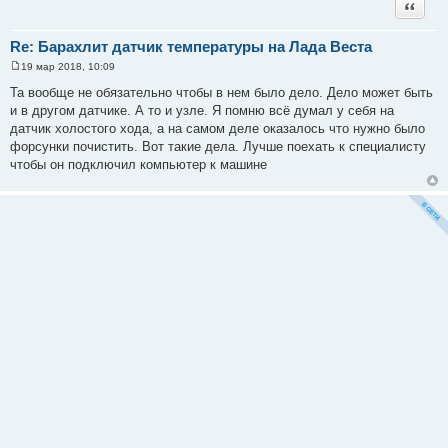
Цитата
Re: Барахлит датчик температуры на Лада Веста
19 мар 2018, 10:09
С
о
Та вообще не обязательно чтобы в нем было дело. Дело может быть
о
и в другом датчике. А то и узле. Я помню всё думал у себя на
б
щ
датчик холостого хода, а на самом деле оказалось что нужно было
е
форсунки почистить. Вот такие дела. Лучше поехать к специалисту
н
и
чтобы он подключил компьютер к машине
е