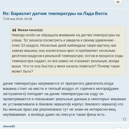
Цитата
Re: Барахлит датчик температуры на Лада Веста
26 янв 2018, 04:08
С
о
о
Живая писал(а):
б
Никогда особо не обращала внимание на датчик температуры на
щ
е
улице. Тут решила посмотреть и увидела к своему удивлению -
н
плюс 33 градуса. Несколько дней наблюдала такую картину, как
и
е
завожу машину, она значительно врет и прибавляет несколько
десятков градусов к реальной температуре, потом в процессе езды
температура падает, но все равно не отражает реальную, всегда
выше. Что-то она быстро у меня начала ломаться? Почему такое
может быть?
дачик температуры нагревается от прогретого двигателя,когда
машина стоит на месте и теплый воздух от горячего мотора(даже
заглушеного) поподает на дачик температуры-на ходу он
проветривается и показывает реальные данные.в некоторых машинах
их устанавливали в боковое зеркало(в корпус бокового зеркала),что
бы меньше врал,как реализовано тут не знаю-не интересно-вещ
неубиваемая. а вообще даже на лексусе такая фича есть .
sheva92