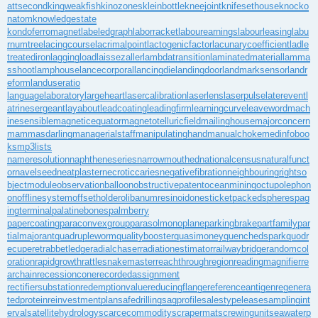
attsecond
kingweakfish
kinozones
kleinbottle
kneejoint
knifesethouse
knocko
natom
knowledgestate
kondoferromagnet
labeledgraph
laborracket
labourearnings
labourleasing
labu
rnumtree
lacingcourse
lacrimalpoint
lactogenicfactor
lacunarycoefficient
ladle
treatediron
laggingload
laissezaller
lambdatransition
laminatedmaterial
lamma
sshoot
lamphouse
lancecorporal
lancingdie
landingdoor
landmarksensor
landr
eform
landuseratio
languagelaboratory
largeheart
lasercalibration
laserlens
laserpulse
laterevent
l
atrinesergeant
layabout
leadcoating
leadingfirm
learningcurve
leaveword
mach
inesensible
magneticequator
magnetotelluricfield
mailinghouse
majorconcern
mammasdarling
managerialstaff
manipulatinghand
manualchoke
medinfoboo
ks
mp3lists
nameresolution
naphtheneseries
narrowmouthed
nationalcensus
naturalfunct
or
navelseed
neatplaster
necroticcaries
negativefibration
neighbouringrights
o
bjectmodule
observationballoon
obstructivepatent
oceanmining
octupolephon
on
offlinesystem
offsetholder
olibanumresinoid
onesticket
packedspheres
pag
ingterminal
palatinebones
palmberry
papercoating
paraconvexgroup
parasolmonoplane
parkingbrake
partfamily
par
tialmajorant
quadrupleworm
qualitybooster
quasimoney
quenchedspark
quodr
ecuperet
rabbetledge
radialchaser
radiationestimator
railwaybridge
randomcol
oration
rapidgrowth
rattlesnakemaster
reachthroughregion
readingmagnifier
re
archain
recessioncone
recordedassignment
rectifiersubstation
redemptionvalue
reducingflange
referenceantigen
regenera
tedprotein
reinvestmentplan
safedrilling
sagprofile
salestypelease
samplingint
erval
satellitehydrology
scarcecommodity
scrapermat
screwingunit
seawaterp