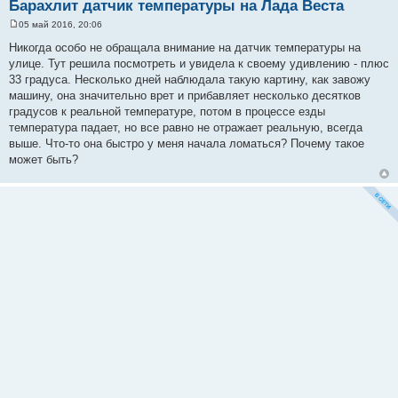
Барахлит датчик температуры на Лада Веста
05 май 2016, 20:06
С
о
Никогда особо не обращала внимание на датчик температуры на
о
улице. Тут решила посмотреть и увидела к своему удивлению - плюс
б
щ
33 градуса. Несколько дней наблюдала такую картину, как завожу
е
машину, она значительно врет и прибавляет несколько десятков
н
и
градусов к реальной температуре, потом в процессе езды
е
температура падает, но все равно не отражает реальную, всегда
выше. Что-то она быстро у меня начала ломаться? Почему такое
может быть?