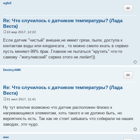
agfa5
Цитата
Re: Что случилось с датчиком температуры? (Лада
Веста)
10 мар 2017, 12:22
С
о
Если датчик "чистый" внешне,не имеет грязи, пыли, доступа к
о
контактам воды или конденсата , то можно смело ехать в сервиз-
б
щ
пусть меняют-99% брак .Главное не пытаться "крутить" что-то
е
самому -"жигулевский" сервиз этого не любит!))
н
и
е
DmitriyAMK
Цитата
Re: Что случилось с датчиком температуры? (Лада
Веста)
31 июл 2017, 11:41
С
о
Ну тут вполне возможно что датчик расположен близко к
о
нагревающимся элементам, хоть такого и не должно быть, но
б
щ
вероятность есть. Так как не стоит забывать что собирали на наших
е
заводах, это чудо.
н
и
е
мак