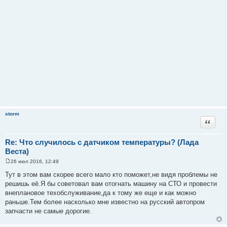
storm
Цитата
Re: Что случилось с датчиком температуры? (Лада
Веста)
26 июл 2016, 12:49
С
о
Тут в этом вам скорее всего мало кто поможет,не видя проблемы не
о
решишь её.Я бы советовал вам отогнать машину на СТО и провести
б
щ
внеплановое техобслуживание,да к тому же еще и как можно
е
раньше.Тем более насколько мне известно на русский автопром
н
и
запчасти не самые дорогие.
е