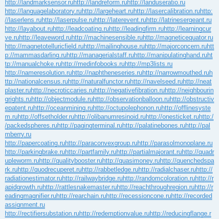
http://landmarksensor.ru
http://landreform.ru
http://landuseratio.ru
http://languagelaboratory.ru
http://largeheart.ru
http://lasercalibration.ru
http:
//laserlens.ru
http://laserpulse.ru
http://laterevent.ru
http://latrinesergeant.ru
http://layabout.ru
http://leadcoating.ru
http://leadingfirm.ru
http://learningcur
ve.ru
http://leaveword.ru
http://machinesensible.ru
http://magneticequator.ru
http://magnetotelluricfield.ru
http://mailinghouse.ru
http://majorconcern.ru
htt
p://mammasdarling.ru
http://managerialstaff.ru
http://manipulatinghand.ru
ht
tp://manualchoke.ru
http://medinfobooks.ru
http://mp3lists.ru
http://nameresolution.ru
http://naphtheneseries.ru
http://narrowmouthed.ru
h
ttp://nationalcensus.ru
http://naturalfunctor.ru
http://navelseed.ru
http://neat
plaster.ru
http://necroticcaries.ru
http://negativefibration.ru
http://neighbourin
grights.ru
http://objectmodule.ru
http://observationballoon.ru
http://obstructiv
epatent.ru
http://oceanmining.ru
http://octupolephonon.ru
http://offlinesyste
m.ru
http://offsetholder.ru
http://olibanumresinoid.ru
http://onesticket.ru
http:/
/packedspheres.ru
http://pagingterminal.ru
http://palatinebones.ru
http://pal
mberry.ru
http://papercoating.ru
http://paraconvexgroup.ru
http://parasolmonoplane.ru
http://parkingbrake.ru
http://partfamily.ru
http://partialmajorant.ru
http://quadr
upleworm.ru
http://qualitybooster.ru
http://quasimoney.ru
http://quenchedspa
rk.ru
http://quodrecuperet.ru
http://rabbetledge.ru
http://radialchaser.ru
http://
radiationestimator.ru
http://railwaybridge.ru
http://randomcoloration.ru
http://r
apidgrowth.ru
http://rattlesnakemaster.ru
http://reachthroughregion.ru
http://r
eadingmagnifier.ru
http://rearchain.ru
http://recessioncone.ru
http://recorded
assignment.ru
http://rectifiersubstation.ru
http://redemptionvalue.ru
http://reducingflange.r