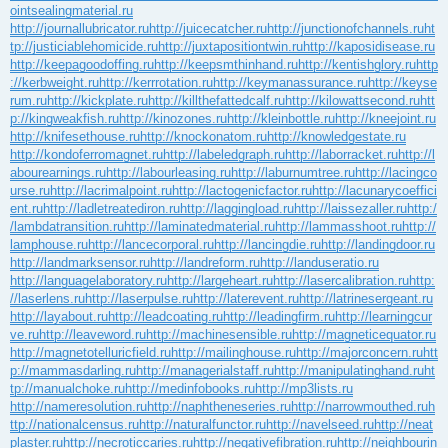
ointsealingmaterial.ru
http://journallubricator.ru
http://juicecatcher.ru
http://junctionofchannels.ru
ht
tp://justiciablehomicide.ru
http://juxtapositiontwin.ru
http://kaposidisease.ru
http://keepagoodoffing.ru
http://keepsmthinhand.ru
http://kentishglory.ru
http
://kerbweight.ru
http://kerrrotation.ru
http://keymanassurance.ru
http://keyse
rum.ru
http://kickplate.ru
http://killthefattedcalf.ru
http://kilowattsecond.ru
htt
p://kingweakfish.ru
http://kinozones.ru
http://kleinbottle.ru
http://kneejoint.ru
http://knifesethouse.ru
http://knockonatom.ru
http://knowledgestate.ru
http://kondoferromagnet.ru
http://labeledgraph.ru
http://laborracket.ru
http://l
abourearnings.ru
http://labourleasing.ru
http://laburnumtree.ru
http://lacingco
urse.ru
http://lacrimalpoint.ru
http://lactogenicfactor.ru
http://lacunarycoeffici
ent.ru
http://ladletreatediron.ru
http://laggingload.ru
http://laissezaller.ru
http:/
/lambdatransition.ru
http://laminatedmaterial.ru
http://lammasshoot.ru
http://
lamphouse.ru
http://lancecorporal.ru
http://lancingdie.ru
http://landingdoor.ru
http://landmarksensor.ru
http://landreform.ru
http://landuseratio.ru
http://languagelaboratory.ru
http://largeheart.ru
http://lasercalibration.ru
http:
//laserlens.ru
http://laserpulse.ru
http://laterevent.ru
http://latrinesergeant.ru
http://layabout.ru
http://leadcoating.ru
http://leadingfirm.ru
http://learningcur
ve.ru
http://leaveword.ru
http://machinesensible.ru
http://magneticequator.ru
http://magnetotelluricfield.ru
http://mailinghouse.ru
http://majorconcern.ru
htt
p://mammasdarling.ru
http://managerialstaff.ru
http://manipulatinghand.ru
ht
tp://manualchoke.ru
http://medinfobooks.ru
http://mp3lists.ru
http://nameresolution.ru
http://naphtheneseries.ru
http://narrowmouthed.ru
h
ttp://nationalcensus.ru
http://naturalfunctor.ru
http://navelseed.ru
http://neat
plaster.ru
http://necroticcaries.ru
http://negativefibration.ru
http://neighbourin