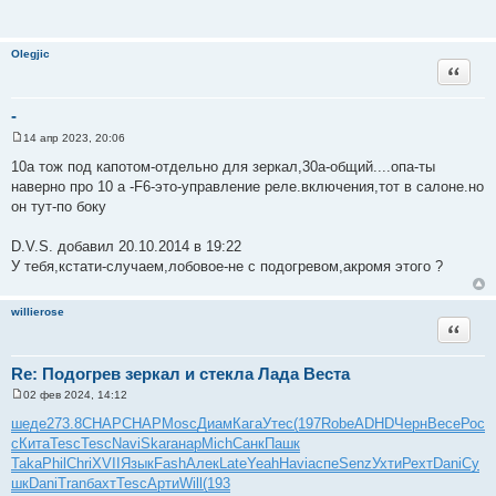
Olegjic
Цитата
-
14 апр 2023, 20:06
С
о
10а тож под капотом-отдельно для зеркал,30а-общий....опа-ты
о
наверно про 10 а -F6-это-управление реле.включения,тот в салоне.но
б
щ
он тут-по боку
е
н
и
D.V.S. добавил 20.10.2014 в 19:22
е
У тебя,кстати-случаем,лобовое-не с подогревом,акромя этого ?
willierose
Цитата
Re: Подогрев зеркал и стекла Лада Веста
02 фев 2024, 14:12
С
о
шеде
273.8
CHAP
CHAP
Mosc
Диам
Кага
Утес
(197
Robe
ADHD
Черн
Весе
Рос
о
с
Кита
Tesc
Tesc
Navi
Skar
анар
Mich
Санк
Пашк
б
щ
Taka
Phil
Chri
XVII
Язык
Fash
Алек
Late
Yeah
Havi
аспе
Senz
Ухти
Рехт
Dani
Су
е
шк
Dani
Tran
бахт
Tesc
Арти
Will
(193
н