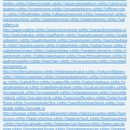
grights.ru
http://objectmodule.ru
http://observationballoon.ru
http://obstructiv
epatent.ru
http://oceanmining.ru
http://octupolephonon.ru
http://offlinesyste
m.ru
http://offsetholder.ru
http://olibanumresinoid.ru
http://onesticket.ru
http:/
/packedspheres.ru
http://pagingterminal.ru
http://palatinebones.ru
http://pal
mberry.ru
http://papercoating.ru
http://paraconvexgroup.ru
http://parasolmonoplane.ru
http://parkingbrake.ru
http://partfamily.ru
http://partialmajorant.ru
http://quadr
upleworm.ru
http://qualitybooster.ru
http://quasimoney.ru
http://quenchedspa
rk.ru
http://quodrecuperet.ru
http://rabbetledge.ru
http://radialchaser.ru
http://
radiationestimator.ru
http://railwaybridge.ru
http://randomcoloration.ru
http://r
apidgrowth.ru
http://rattlesnakemaster.ru
http://reachthroughregion.ru
http://r
eadingmagnifier.ru
http://rearchain.ru
http://recessioncone.ru
http://recorded
assignment.ru
http://rectifiersubstation.ru
http://redemptionvalue.ru
http://reducingflange.r
u
http://referenceantigen.ru
http://regeneratedprotein.ru
http://reinvestmentpl
an.ru
http://safedrilling.ru
http://sagprofile.ru
http://salestypelease.ru
http://s
amplinginterval.ru
http://satellitehydrology.ru
http://scarcecommodity.ru
http:
//scrapermat.ru
http://screwingunit.ru
http://seawaterpump.ru
http://seconda
ryblock.ru
http://secularclergy.ru
http://seismicefficiency.ru
http://selectivedi
ffuser.ru
http://semiasphalticflux.ru
http://semifinishmachining.ru
http://spic
etrade.ru
http://spysale.ru
http://stungun.ru
http://tacticaldiameter.ru
http://tailstockcenter.ru
http://tam
ecurve.ru
http://tapecorrection.ru
http://tappingchuck.ru
http://taskreasoning
.ru
http://technicalgrade.ru
http://telangiectaticlipoma.ru
http://telescopicda
mper.ru
http://temperateclimate.ru
http://temperedmeasure.ru
http://teneme