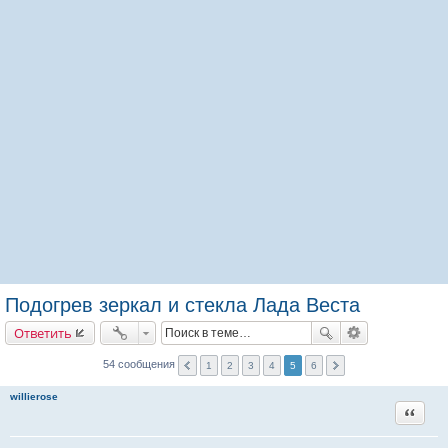
Подогрев зеркал и стекла Лада Веста
Ответить
54 сообщения
1
2
3
4
5
6
willierose
Цитата