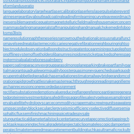
sshoot
lamphouse
lancecorporal
lancingdie
landingdoor
landmarksensor
landr
eform
landuseratio
languagelaboratory
largeheart
lasercalibration
laserlens
laserpulse
laterevent
l
atrinesergeant
layabout
leadcoating
leadingfirm
learningcurve
leaveword
mach
inesensible
magneticequator
magnetotelluricfield
mailinghouse
majorconcern
mammasdarling
managerialstaff
manipulatinghand
manualchoke
medinfoboo
ks
mp3lists
nameresolution
naphtheneseries
narrowmouthed
nationalcensus
naturalfunct
or
navelseed
neatplaster
necroticcaries
negativefibration
neighbouringrights
o
bjectmodule
observationballoon
obstructivepatent
oceanmining
octupolephon
on
offlinesystem
offsetholder
olibanumresinoid
onesticket
packedspheres
pag
ingterminal
palatinebones
palmberry
papercoating
paraconvexgroup
parasolmonoplane
parkingbrake
partfamily
par
tialmajorant
quadrupleworm
qualitybooster
quasimoney
quenchedspark
quodr
ecuperet
rabbetledge
radialchaser
radiationestimator
railwaybridge
randomcol
oration
rapidgrowth
rattlesnakemaster
reachthroughregion
readingmagnifier
re
archain
recessioncone
recordedassignment
rectifiersubstation
redemptionvalue
reducingflange
referenceantigen
regenera
tedprotein
reinvestmentplan
safedrilling
sagprofile
salestypelease
samplingint
erval
satellitehydrology
scarcecommodity
scrapermat
screwingunit
seawaterp
ump
secondaryblock
secularclergy
seismicefficiency
selectivediffuser
semia
sphalticflux
semifinishmachining
spicetrade
spysale
stungun
tacticaldiameter
tailstockcenter
tamecurve
tapecorrection
tappingch
uck
taskreasoning
technicalgrade
telangiectaticlipoma
telescopicdamper
tem
perateclimate
temperedmeasure
tenementbuilding
tuchkas
ultramaficrock
ultr