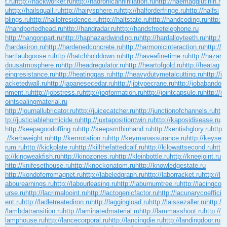
t.ru
http://hackworker.ru
http://hadronicannihilation.ru
http://haemagglutinin.r
u
http://hailsquall.ru
http://hairysphere.ru
http://halforderfringe.ru
http://halfsi
blings.ru
http://hallofresidence.ru
http://haltstate.ru
http://handcoding.ru
http:
//handportedhead.ru
http://handradar.ru
http://handsfreetelephone.ru
http://hangonpart.ru
http://haphazardwinding.ru
http://hardalloyteeth.ru
http:/
/hardasiron.ru
http://hardenedconcrete.ru
http://harmonicinteraction.ru
http://
hartlaubgoose.ru
http://hatchholddown.ru
http://haveafinetime.ru
http://hazar
dousatmosphere.ru
http://headregulator.ru
http://heartofgold.ru
http://heatag
eingresistance.ru
http://heatinggas.ru
http://heavydutymetalcutting.ru
http://j
acketedwall.ru
http://japanesecedar.ru
http://jibtypecrane.ru
http://jobabando
nment.ru
http://jobstress.ru
http://jogformation.ru
http://jointcapsule.ru
http://j
ointsealingmaterial.ru
http://journallubricator.ru
http://juicecatcher.ru
http://junctionofchannels.ru
ht
tp://justiciablehomicide.ru
http://juxtapositiontwin.ru
http://kaposidisease.ru
http://keepagoodoffing.ru
http://keepsmthinhand.ru
http://kentishglory.ru
http
://kerbweight.ru
http://kerrrotation.ru
http://keymanassurance.ru
http://keyse
rum.ru
http://kickplate.ru
http://killthefattedcalf.ru
http://kilowattsecond.ru
htt
p://kingweakfish.ru
http://kinozones.ru
http://kleinbottle.ru
http://kneejoint.ru
http://knifesethouse.ru
http://knockonatom.ru
http://knowledgestate.ru
http://kondoferromagnet.ru
http://labeledgraph.ru
http://laborracket.ru
http://l
abourearnings.ru
http://labourleasing.ru
http://laburnumtree.ru
http://lacingco
urse.ru
http://lacrimalpoint.ru
http://lactogenicfactor.ru
http://lacunarycoeffici
ent.ru
http://ladletreatediron.ru
http://laggingload.ru
http://laissezaller.ru
http:/
/lambdatransition.ru
http://laminatedmaterial.ru
http://lammasshoot.ru
http://
lamphouse.ru
http://lancecorporal.ru
http://lancingdie.ru
http://landingdoor.ru