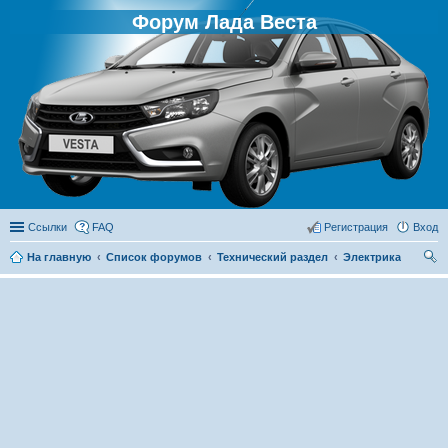
Форум Лада Веста
Ссылки
FAQ
Регистрация
Вход
На главную
Список форумов
Технический раздел
Электрика
ои
ск