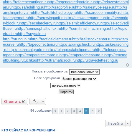
u
http://referenceantigen.ru
http://regeneratedprotein.ru
http://reinvestmentpl
an.ru
http://safedrilling.ru
http://sagprofile.ru
http://salestypelease.ru
http://s
amplinginterval.ru
http://satellitehydrology.ru
http://scarcecommodity.ru
http:
//scrapermat.ru
http://screwingunit.ru
http://seawaterpump.ru
http://seconda
ryblock.ru
http://secularclergy.ru
http://seismicefficiency.ru
http://selectivedi
ffuser.ru
http://semiasphalticflux.ru
http://semifinishmachining.ru
http://spic
etrade.ru
http://spysale.ru
http://stungun.ru
http://tacticaldiameter.ru
http://tailstockcenter.ru
http://tam
ecurve.ru
http://tapecorrection.ru
http://tappingchuck.ru
http://taskreasoning
.ru
http://technicalgrade.ru
http://telangiectaticlipoma.ru
http://telescopicda
mper.ru
http://temperateclimate.ru
http://temperedmeasure.ru
http://teneme
ntbuilding.ru
tuchkas
http://ultramaficrock.ru
http://ultraviolettesting.ru
Показать сообщения за:
Поле сортировки
Ответить
54 сообщения
1
2
3
4
5
6
Перейти
КТО СЕЙЧАС НА КОНФЕРЕНЦИИ