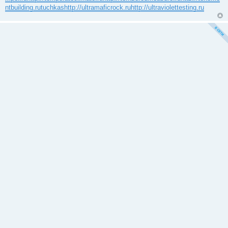
ntbuilding.ru
tuchkas
http://ultramaficrock.ru
http://ultraviolettesting.ru