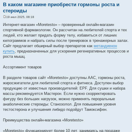
В каком магазине приобрести гормоны роста и
стероиды
19 июл 2025, 08:18
С
о
Интернет-магазин «Moretesto» – проверенный онлайн-магазин
о
спортивной фармакологии. Он рассчитан на любителей спорта и тех
б
щ
людей, кто желает придать форму телу, избавиться от лишних
е
килограммов и набрать силы после тренировок в тренажерных залах.
н
и
Сайт предлагает обширный выбор препаратов как
метандиенон
е
купить
, предназначенных для ускорения регенеративных процессов и
роста мышц.
Ассортимент товаров
В разделе товаров сайт «Moretesto» доступны ААС, гормоны роста,
жиросжигатели для любителей спорта и фитнеса. Доступен выбор
продукцию от известных производителей: EPF. Для сушки и набора
массы рекомендуется Мастерон. Если нужно скорректировать
фигуру без больших нагрузок, можно применять пероральные
анаболические стероиды: Станозолол. Для повышения уровня
тестостерона и улучшения либидо подойдут Тамоксифен.
Преимущества онлайн-магазина «Moretesto»
«Moretesto» функционирует более 10 лет, занимаясь на продаже