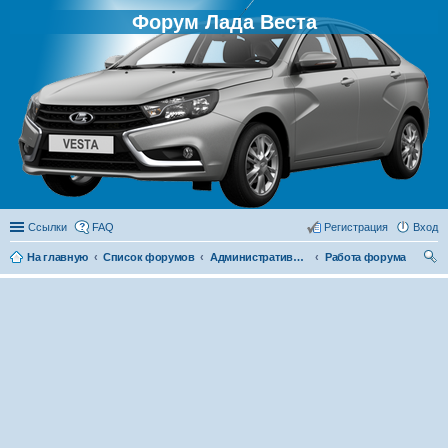
Форум Лада Веста
Ссылки
FAQ
Регистрация
Вход
На главную
Список форумов
Административный раздел
Работа форума
ои
ск