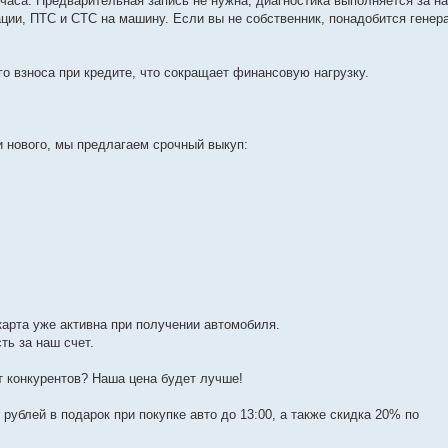
часа. Предварительная запись не нужна, диагностика выполняется за на
ции, ПТС и СТС на машину. Если вы не собственник, понадобится генер
о взноса при кредите, что сокращает финансовую нагрузку.
и нового, мы предлагаем срочный выкуп:
 карта уже активна при получении автомобиля.
ть за наш счет.
 конкурентов? Наша цена будет лучше!
рублей в подарок при покупке авто до 13:00, а также скидка 20% по