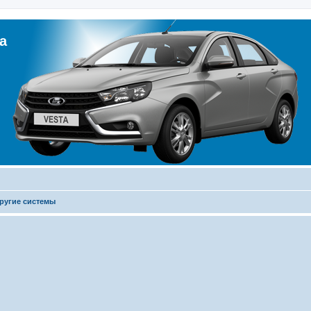
а
ругие системы