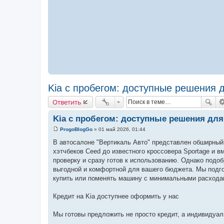
Kia с пробегом: доступные решения 
Ответить
Kia с пробегом: доступные решения для
ProgoBlogGo
»
01 май 2026, 01:44
С
о
В автосалоне "Вертикаль Авто" представлен обширный 
о
хэтчбеков Ceed до известного кроссовера Sportage и 
б
щ
проверку и сразу готов к использованию. Однако подо
е
выгодной и комфортной для вашего бюджета. Мы подго
н
и
купить или поменять машину с минимальными расхода
е
Кредит на Kia доступнее оформить у нас
Мы готовы предложить не просто кредит, а индивидуал