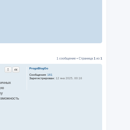
1 сообщение • Страница
1
из
1
Пожаловаться на это сообщение
Цитата
ProgoBlogGo
Сообщения:
161
Зарегистрирован:
12 янв 2025, 00:16
мичных
кую
ку
озможность