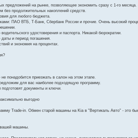
ных предложений на рынке, позволяющее экономить сразу с 1-го месяца.
ем без продолжительных накоплений средств.
ловия для любого бюджета.
ками: ПАО ВТБ, Т-Банк, Сбербанк России и прочие. Очень высокий проц
решении.
о водительского удостоверения и паспорта. Никакой бюрократии.
е даты и период погашения.
ствий и экономия на процентах.
ия?
 не понадобится приезжать в салон на этом этапе.
предложим для вас наиболее подходящую программу.
 подготовят документы и ключи.
 максимально выгодно
мму Trade-in. Обмен старой машины на Kia в "Вертикаль Авто" - это бы
 вашей машины.