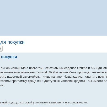
для покупки
 покупки
выбор машин Kia с пробегом - от стильных седанов Optima и K5 и дина
вместительного минивэна Carnival. Любой автомобиль проходит техничес
брать надежный автомобиль - лишь начало. Наша задача - сделать покуп
товили программу трейд-ин и доступные условия кредита - вы имеете в
ми.
ьный подход, который учитывает ваши цели и возможности: