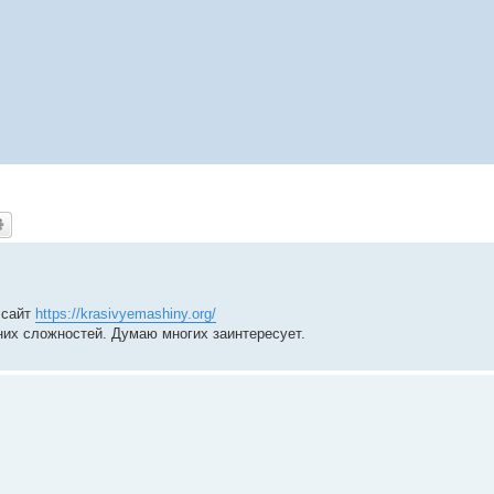
 сайт
https://krasivyemashiny.org/
них сложностей. Думаю многих заинтересует.