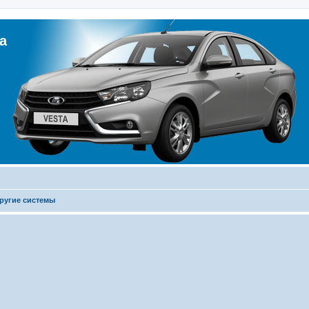
а
ругие системы