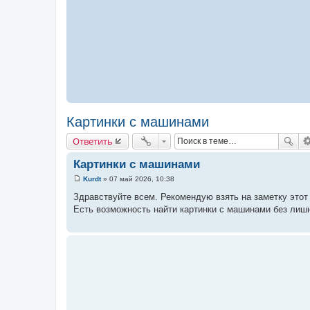
Картинки с машинами
Ответить
Картинки с машинами
Kurdt
»
07 май 2026, 10:38
С
о
Здравствуйте всем. Рекомендую взять на заметку этот
о
Есть возможность найти картинки с машинами без лиш
б
щ
е
н
и
е