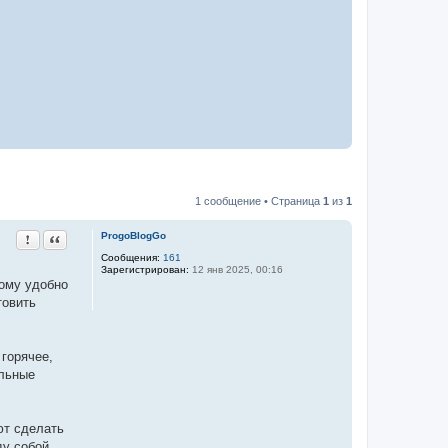
1 сообщение • Страница
1
из
1
Пожаловаться на это сообщение
Цитата
ProgoBlogGo
Сообщения:
161
Зарегистрирован:
12 янв 2025, 00:16
тому удобно
товить
 горячее,
ельные
ют сделать
у собой.