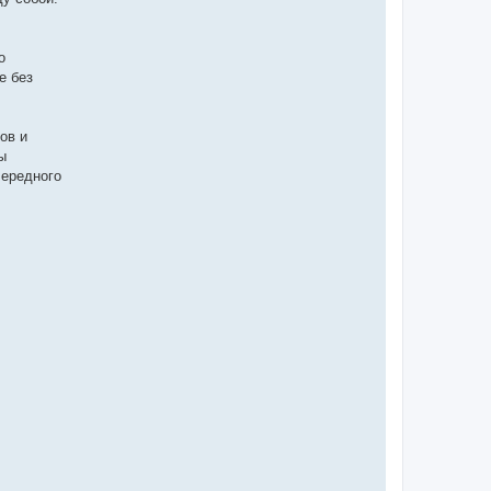
о
е без
ов и
ы
чередного