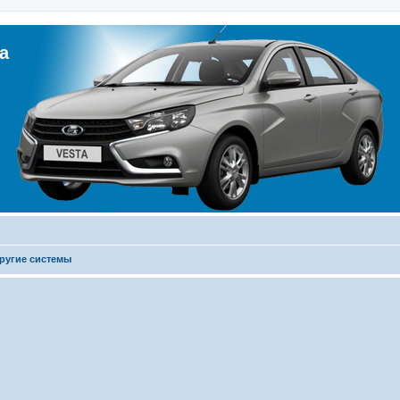
а
ругие системы