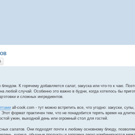
тов
блюдом. К горячему добавляется салат, закуска или что-то к чаю. Поэ
на любой случай. Особенно это важно в будни, когда хотелось бы приго
дготовки и сложных ингредиентов.
ептами
all-cook.com - тут можно встретить все, что угодно: закуски, супы,
. Этот формат практичен тем, что не понадобится терять время на длит
остой ужин, выходной день или огромный стол для гостей.
сных салатов. Они подходят почти к любому основному блюду, позволя
зелень, курица, обычные продукты и заправки легко комбинируются межд