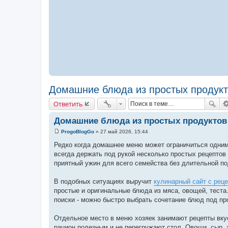
Домашние блюда из простых продук
Ответить
Домашние блюда из простых продуктов
ProgoBlogGo
»
27 май 2026, 15:44
С
о
Редко когда домашнее меню может ограничиться одним 
о
всегда держать под рукой несколько простых рецептов 
б
щ
приятный ужин для всего семейства без длительной по
е
н
и
В подобных ситуациях выручит
кулинарный сайт с рец
е
простые и оригинальные блюда из мяса, овощей, теста
поиски - можно быстро выбрать сочетание блюд под пр
Отдельное место в меню хозяек занимают рецепты вку
рацион полезным и не перегружают стол. Овощи, сыр, 