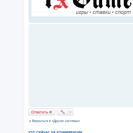
Ответить
Вернуться в «Другие системы»
КТО СЕЙЧАС НА КОНФЕРЕНЦИИ