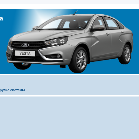
а
ругие системы