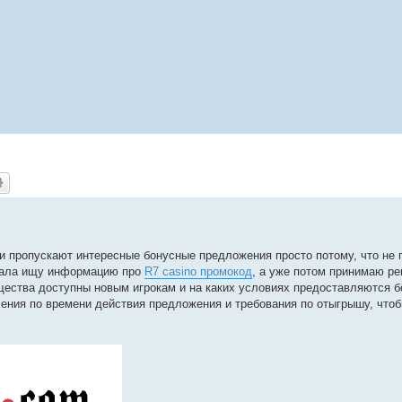
ли пропускают интересные бонусные предложения просто потому, что не
ачала ищу информацию про
R7 casino промокод
, а уже потом принимаю р
ущества доступны новым игрокам и на каких условиях предоставляются б
ения по времени действия предложения и требования по отыгрышу, что