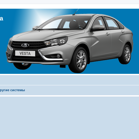
а
ругие системы