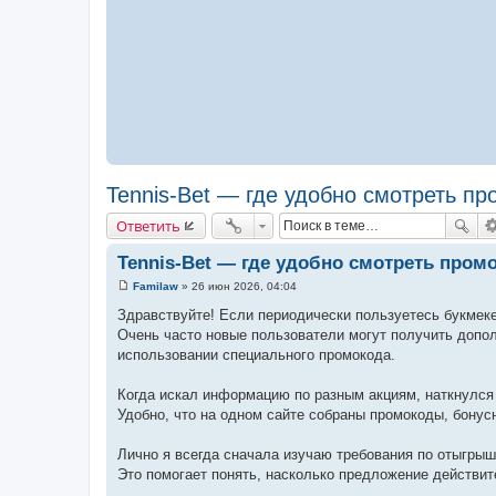
Tennis-Bet — где удобно смотреть п
Ответить
Tennis-Bet — где удобно смотреть про
Familaw
»
26 июн 2026, 04:04
С
о
Здравствуйте! Если периодически пользуетесь букмеке
о
Очень часто новые пользователи могут получить допо
б
щ
использовании специального промокода.
е
н
и
Когда искал информацию по разным акциям, наткнулся
е
Удобно, что на одном сайте собраны промокоды, бону
Лично я всегда сначала изучаю требования по отыгрышу
Это помогает понять, насколько предложение действит